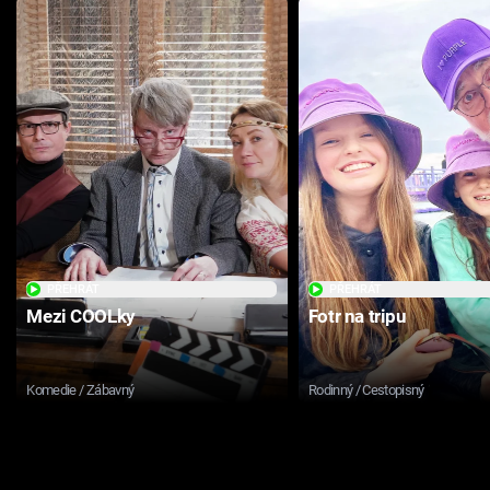
PŘEHRÁT
PŘEHRÁT
Mezi COOLky
Fotr na tripu
Komedie / Zábavný
Rodinný / Cestopisný