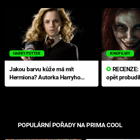
HARRY POTTER
KINOFILMY
Jakou barvu kůže má mít
RECENZE: Smrtelné zlo se
Hermiona? Autorka Harryho
opět probudi
Pottera přišla s ráznou
přichází s n
odpovědí
hororovou n
POPULÁRNÍ POŘADY NA PRIMA COOL