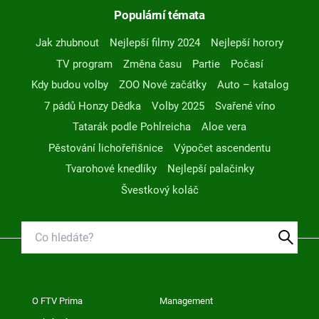
Populární témata
Jak zhubnout
Nejlepší filmy 2024
Nejlepší horory
TV program
Změna času
Partie
Počasí
Kdy budou volby
ZOO Nové začátky
Auto – katalog
7 pádů Honzy Dědka
Volby 2025
Svařené víno
Tatarák podle Pohlreicha
Aloe vera
Pěstování lichořeřišnice
Výpočet ascendentu
Tvarohové knedlíky
Nejlepší palačinky
Švestkový koláč
O FTV Prima
Management