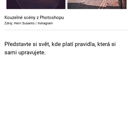
Cool Esport
Kouzelné scény z Photoshopu
Pořady
Zdroj: Herri Susanto / Instagram
TV Program
Představte si svět, kde platí pravidla, která si
Sledujte prima+
sami upravujete.
Přihlášení
Sledujte nás