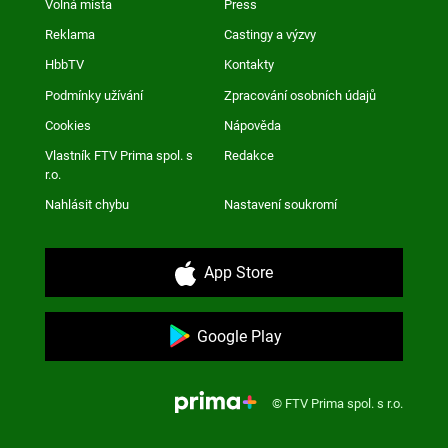
Volná místa
Press
Reklama
Castingy a výzvy
HbbTV
Kontakty
Podmínky užívání
Zpracování osobních údajů
Cookies
Nápověda
Vlastník FTV Prima spol. s
Redakce
r.o.
Nahlásit chybu
Nastavení soukromí
App Store
Google Play
© FTV Prima spol. s r.o.