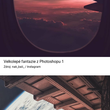
Cool Esport
Pořady
TV Program
Sledujte prima+
Přihlášení
Velkolepé fantazie z Photoshopu 1
Zdroj: nak_bali_ / Instagram
Sledujte nás