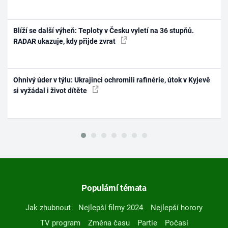
Blíží se další výheň: Teploty v Česku vyletí na 36 stupňů.
RADAR ukazuje, kdy přijde zvrat
Ohnivý úder v týlu: Ukrajinci ochromili rafinérie, útok v Kyjevě
si vyžádal i život dítěte
Populární témata
Jak zhubnout
Nejlepší filmy 2024
Nejlepší horory
TV program
Změna času
Partie
Počasí