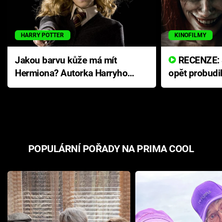
HARRY POTTER
KINOFILMY
Jakou barvu kůže má mít
RECENZE: Smrtelné zlo se
Hermiona? Autorka Harryho
opět probudi
Pottera přišla s ráznou
přichází s n
odpovědí
hororovou n
POPULÁRNÍ POŘADY NA PRIMA COOL