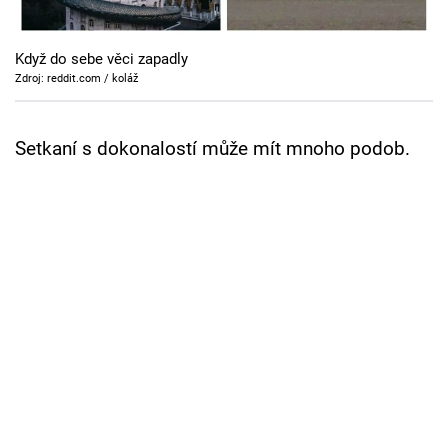
Cool Esport
Když do sebe věci zapadly
Pořady
Zdroj: reddit.com / koláž
TV Program
Setkaní s dokonalostí může mít mnoho podob.
Sledujte prima+
Přihlášení
Sledujte nás