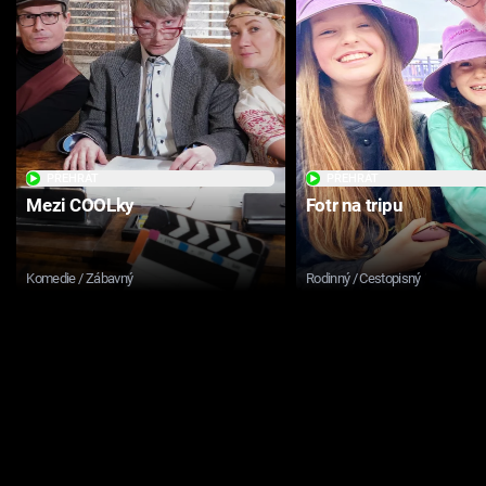
PŘEHRÁT
PŘEHRÁT
Mezi COOLky
Fotr na tripu
Komedie / Zábavný
Rodinný / Cestopisný