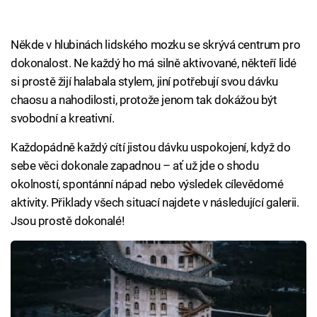
Někde v hlubinách lidského mozku se skrývá centrum pro
dokonalost. Ne každý ho má silně aktivované, někteří lidé
si prostě žijí halabala stylem, jiní potřebují svou dávku
chaosu a nahodilosti, protože jenom tak dokážou být
svobodní a kreativní.
Každopádně každý cítí jistou dávku uspokojení, když do
sebe věci dokonale zapadnou – ať už jde o shodu
okolností, spontánní nápad nebo výsledek cílevědomé
aktivity. Přiklady všech situací najdete v následující galerii.
Jsou prostě dokonalé!