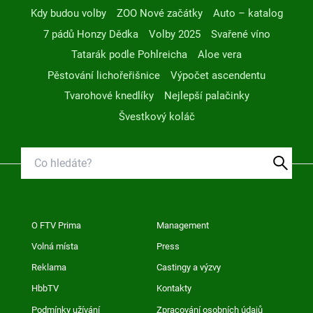
Kdy budou volby
ZOO Nové začátky
Auto – katalog
7 pádů Honzy Dědka
Volby 2025
Svařené víno
Tatarák podle Pohlreicha
Aloe vera
Pěstování lichořeřišnice
Výpočet ascendentu
Tvarohové knedlíky
Nejlepší palačinky
Švestkový koláč
O FTV Prima
Management
Volná místa
Press
Reklama
Castingy a výzvy
HbbTV
Kontakty
Podmínky užívání
Zpracování osobních údajů