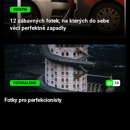
Cool Esport
OSTATNÍ
Pořady
12 zábavných fotek, na kterých do sebe
věci perfektně zapadly
TV Program
Sledujte prima+
Přihlášení
12
FOTOGALERIE
Sledujte nás
Fotky pro perfekcionisty