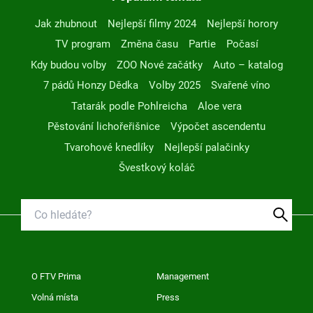
Jak zhubnout
Nejlepší filmy 2024
Nejlepší horory
TV program
Změna času
Partie
Počasí
Kdy budou volby
ZOO Nové začátky
Auto – katalog
7 pádů Honzy Dědka
Volby 2025
Svařené víno
Tatarák podle Pohlreicha
Aloe vera
Pěstování lichořeřišnice
Výpočet ascendentu
Tvarohové knedlíky
Nejlepší palačinky
Švestkový koláč
O FTV Prima
Management
Volná místa
Press