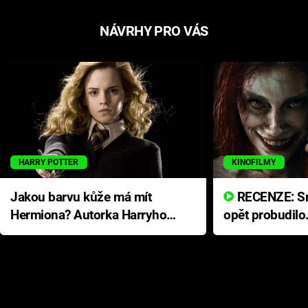
NÁVRHY PRO VÁS
HARRY POTTER
KINOFILMY
Jakou barvu kůže má mít
RECENZE: Smrtelné zlo se
Hermiona? Autorka Harryho
opět probudilo
Pottera přišla s ráznou
přichází s neo
odpovědí
hororovou nab