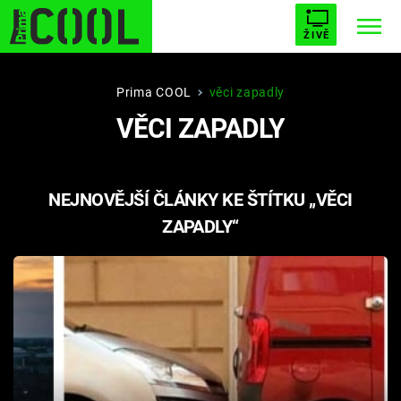
ŽIVĚ
STARHOUSE
BUFFY, PŘEMOŽITELKA UPÍRŮ
Trendy:
Prima COOL
věci zapadly
VĚCI ZAPADLY
ESCAPE
PLNEJ KOTEL
AVENGERS 5
NEJNOVĚJŠÍ ČLÁNKY KE ŠTÍTKU „VĚCI
ZAPADLY“
Témata
Filmy
Seriály
Hry