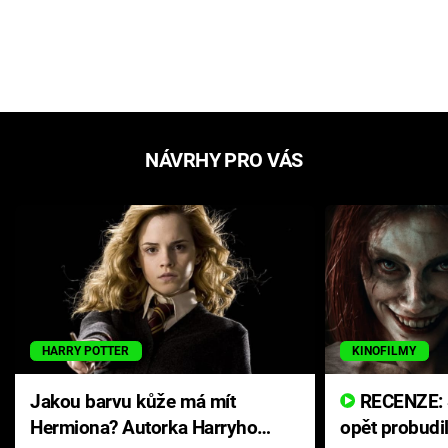
NÁVRHY PRO VÁS
HARRY POTTER
KINOFILMY
Jakou barvu kůže má mít
RECENZE: Smrtelné zlo se
Hermiona? Autorka Harryho
opět probudi