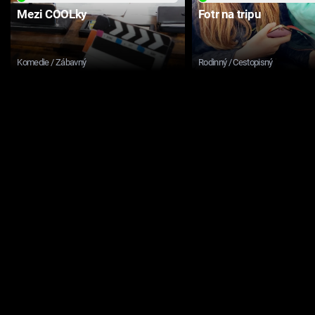
Mezi COOLky
Fotr na tripu
Komedie / Zábavný
Rodinný / Cestopisný