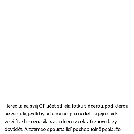
Herečka na svůj OF účet sdílela fotku s dcerou, pod kterou
se zeptala, jestli by si fanoušci přáli vidět ji a její mladší
verzi (takhle označila svou dceru vícekrát) znovu brzy
dovádět. A zatímco spousta lidí pochopitelně psala, že