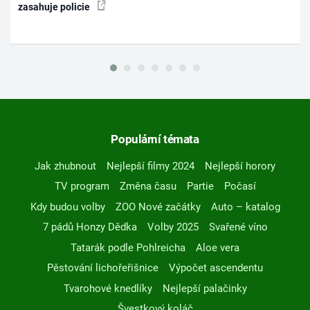
zasahuje policie
Populární témata
Jak zhubnout
Nejlepší filmy 2024
Nejlepší horory
TV program
Změna času
Partie
Počasí
Kdy budou volby
ZOO Nové začátky
Auto – katalog
7 pádů Honzy Dědka
Volby 2025
Svařené víno
Tatarák podle Pohlreicha
Aloe vera
Pěstování lichořeřišnice
Výpočet ascendentu
Tvarohové knedlíky
Nejlepší palačinky
Švestkový koláč