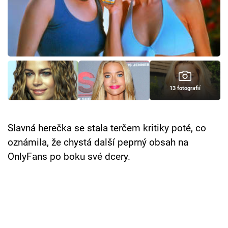
Cool Esport
Pořady
TV Program
Sledujte prima+
13 fotografií
Přihlášení
Slavná herečka se stala terčem kritiky poté, co
oznámila, že chystá další peprný obsah na
Sledujte nás
OnlyFans po boku své dcery.