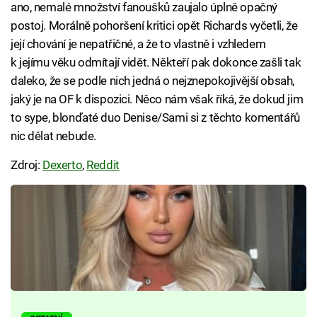
ano, nemalé množství fanoušků zaujalo úplně opačný
postoj. Morálně pohoršení kritici opět Richards vyčetli, že
její chování je nepatřičné, a že to vlastně i vzhledem
k jejímu věku odmítají vidět. Někteří pak dokonce zašli tak
daleko, že se podle nich jedná o nejznepokojivější obsah,
jaký je na OF k dispozici. Něco nám však říká, že dokud jim
to sype, blonďaté duo Denise/Sami si z těchto komentářů
nic dělat nebude.
Zdroj:
Dexerto
,
Reddit