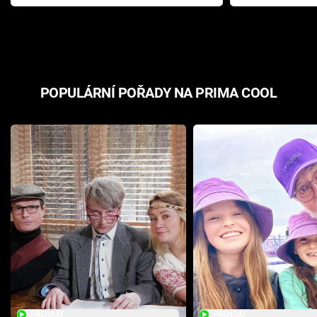
Pottera přišla s ráznou
přichází s n
odpovědí
hororovou n
POPULÁRNÍ POŘADY NA PRIMA COOL
PŘEHRÁT
PŘEHRÁT