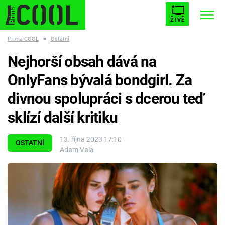
ŽIVĚ
Prima COOL
■
Ostatní
STARHOUSE
BUFFY, PŘEMOŽITELKA UPÍRŮ
Trendy:
Nejhorší obsah dává na
ESCAPE
PLNEJ KOTEL
AVENGERS 5
OnlyFans bývalá bondgirl. Za
divnou spolupráci s dcerou teď
sklízí další kritiku
Témata
13. října 2023 17:10
OSTATNÍ
Adam Vala
Filmy
Seriály
Hry