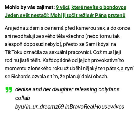
Mohlo by vás zajímat:
9 věcí, které nevíte o bondovce
Jeden svět nestačí: Mohl ji točit režisér Pána prstenů
Ani jedna z dam sice nemá před kamerou sex, a dokonce
ani neodhalují ze svého těla všechno (nebo tomu tak
alespoň doposud nebylo), přesto se Sami kdysi na
TikToku označila za sexuální pracovnici. Což musí její
rodinu jistě těšit. Každopádně od jejich provokativního
momentu z loňského roku už uběhl nějaký ten pátek, a nyní
se Richards ozvala s tím, že plánují další obsah.
denise and her daughter releasing onlyfans
collab
by
u/in_ur_dreamz69
in
BravoRealHousewives