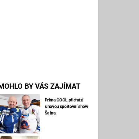
MOHLO BY VÁS ZAJÍMAT
Prima COOL přichází
s novou sportovní show
Šatna