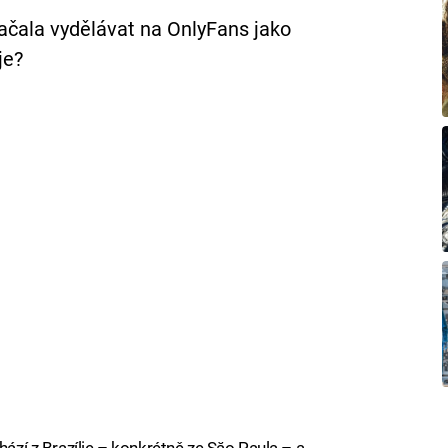
začala vydělávat na OnlyFans jako
je?