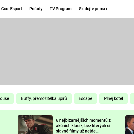
Cool Esport
Pořady
TV Program
Sledujte prima+
Hry
Zábava
MAFIA
ZÁBAVN
GALERI
GTA 6
NEJLEP
KINGDOM
KOMEDI
COME:
DELIVERANCE
CHUCK
House
Buffy, přemožitelka upírů
Escape
Plnej kotel
NORRIS
ESPORT
6 nejbizarnějších momentů z
DEADP
akčních klasik, bez kterých si
slavné filmy už nejde