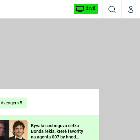
ŽIVĚ
Vyhledávání
Můj p
Prima+
É
CNN Prima NEWS
E
Prima FRESH
ŠÍ
Prima LIVING
E
Prima Ženy
Avengers 5
Prima LAJK
Bývalá castingová šéfka
OOL
Bonda řekla, které favority
Sledujte nás
na agenta 007 by hned