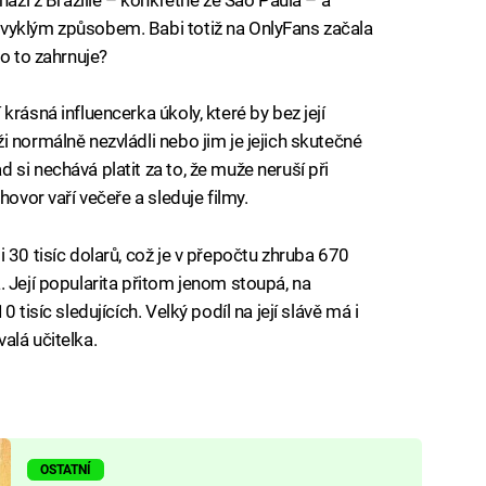
hází z Brazílie – konkrétně ze Săo Paula – a
vyklým způsobem. Babi totiž na OnlyFans začala
Co to zahrnuje?
rásná influencerka úkoly, které by bez její
 normálně nezvládli nebo jim je jejich skutečné
si nechává platit za to, že muže neruší při
hovor vaří večeře a sleduje filmy.
 30 tisíc dolarů, což je v přepočtu zhruba 670
 Její popularita přitom jenom stoupá, na
 tisíc sledujících. Velký podíl na její slávě má i
valá učitelka.
OSTATNÍ