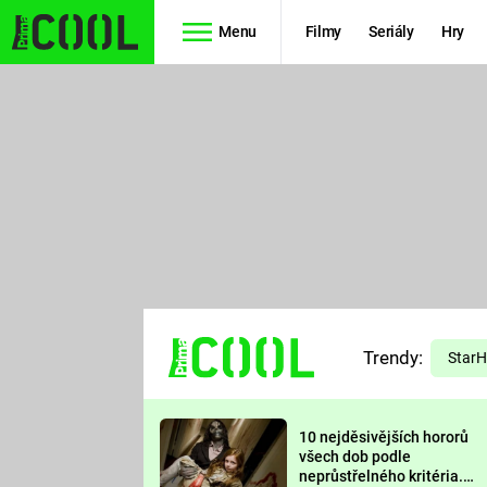
Menu
Filmy
Seriály
Hry
Seriály
Filmy
SIMPSONOVI
STAR WARS
HVĚZDNÁ
AVENGERS
BRÁNA
RYCHLE A
TEORIE
ZBĚSILE 10
Trendy:
VELKÉHO
Star
PREDÁTOR
TŘESKU
10 nejděsivějších hororů
FUTURAMA
všech dob podle
neprůstřelného kritéria.