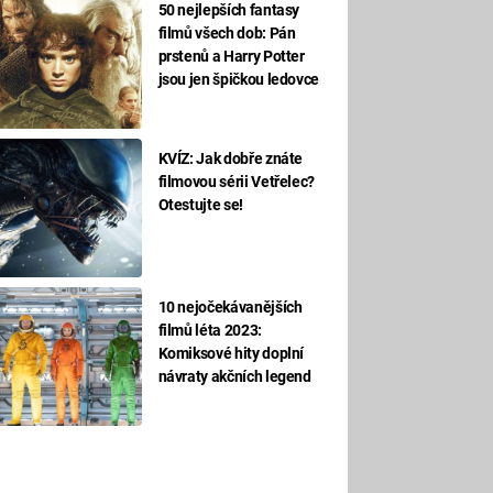
50 nejlepších fantasy
filmů všech dob: Pán
prstenů a Harry Potter
jsou jen špičkou ledovce
KVÍZ: Jak dobře znáte
filmovou sérii Vetřelec?
Otestujte se!
10 nejočekávanějších
filmů léta 2023:
Komiksové hity doplní
návraty akčních legend