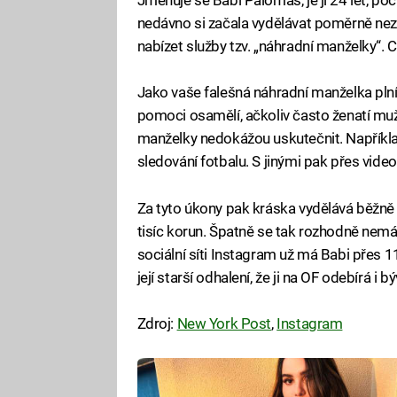
Jmenuje se Babi Palomas, je jí 24 let, poc
nedávno si začala vydělávat poměrně nez
nabízet služby tzv. „náhradní manželky“. 
Jako vaše falešná náhradní manželka plní k
pomoci osamělí, ačkoliv často ženatí muži
manželky nedokážou uskutečnit. Například 
sledování fotbalu. S jinými pak přes video
Za tyto úkony pak kráska vydělává běžně i
tisíc korun. Špatně se tak rozhodně nemá.
sociální síti Instagram už má Babi přes 110
její starší odhalení, že ji na OF odebírá i bý
Zdroj:
New York Post
,
Instagram