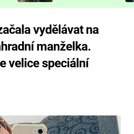
představit
 začala vydělávat na
áhradní manželka.
 velice speciální