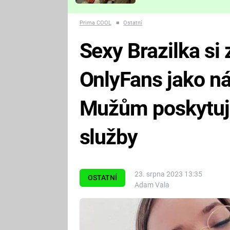
Které děsivé pecky vám
nejvíc zvednou tep?
Prima COOL
■
Ostatní
Sexy Brazilka si
OnlyFans jako n
Mužům poskytuje
služby
23. srpna 2023 13:35
OSTATNÍ
Adam Vala