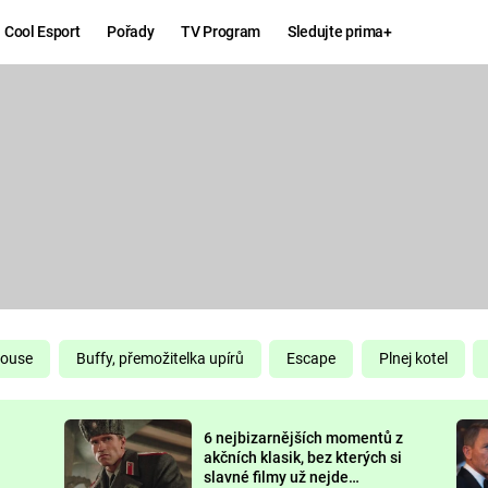
Cool Esport
Pořady
TV Program
Sledujte prima+
Hry
Zábava
MAFIA
ZÁBAVN
GALERI
GTA 6
NEJLEP
KINGDOM
KOMEDI
COME:
DELIVERANCE
CHUCK
House
Buffy, přemožitelka upírů
Escape
Plnej kotel
NORRIS
ESPORT
6 nejbizarnějších momentů z
DEADP
akčních klasik, bez kterých si
slavné filmy už nejde