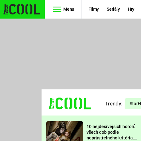
Menu
Filmy
Seriály
Hry
Seriály
Filmy
SIMPSONOVI
STAR WARS
HVĚZDNÁ
AVENGERS
BRÁNA
RYCHLE A
TEORIE
ZBĚSILE 10
Trendy:
VELKÉHO
Star
PREDÁTOR
TŘESKU
10 nejděsivějších hororů
FUTURAMA
všech dob podle
neprůstřelného kritéria.