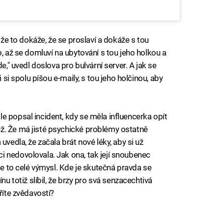
, že to dokáže, že se proslaví a dokáže s tou
o, až se domluví na ubytování s tou jeho holkou a
e," uvedl doslova pro bulvární server. A jak se
i si spolu píšou e-maily, s tou jeho holčinou, aby
e popsal incident, kdy se měla influencerka opít
ž. Že má jisté psychické problémy ostatně
uvedla, že začala brát nové léky, aby si už
 nedovolovala. Jak ona, tak její snoubenec
 je to celé výmysl. Kde je skutečná pravda se
nu totiž slíbil, že brzy pro svá senzacechtivá
říte zvědavostí?