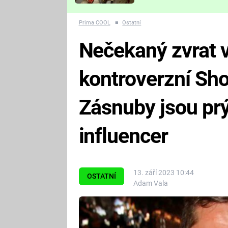
Které děsivé pecky vám
nejvíc zvednou tep?
Prima COOL
■
Ostatní
Nečekaný zvrat 
kontroverzní Sho
Zásnuby jsou prý 
influencer
13. září 2023 10:44
OSTATNÍ
Adam Vala