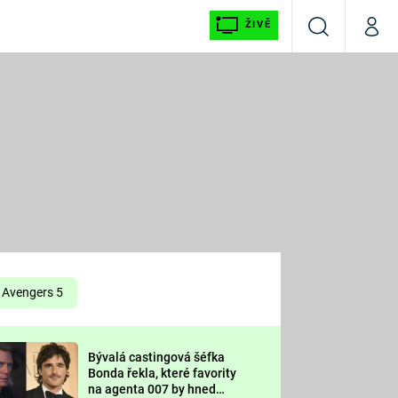
ŽIVĚ
Vyhledávání
Můj p
Prima+
É
CNN Prima NEWS
E
Prima FRESH
ŠÍ
Prima LIVING
E
Prima Ženy
Avengers 5
Prima LAJK
Bývalá castingová šéfka
OOL
Bonda řekla, které favority
Sledujte nás
na agenta 007 by hned