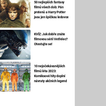
50 nejlepších fantasy
filmů všech dob: Pán
prstenů a Harry Potter
jsou jen špičkou ledovce
KVÍZ: Jak dobře znáte
filmovou sérii Vetřelec?
Otestujte se!
10 nejočekávanějších
filmů léta 2023:
Komiksové hity doplní
návraty akčních legend