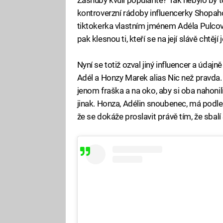
Zásnuby kvůli popularitě? Tak nebylo by 
kontroverzní rádoby influencerky Shopaho
tiktokerka vlastním jménem Adéla Pulcová
pak klesnou ti, kteří se na její slávě chtějí j
Nyní se totiž ozval jiný influencer a úda
Adél a Honzy Marek alias Nic než pravda. T
jenom fraška a na oko, aby si oba nahonil
jinak. Honza, Adélin snoubenec, má podle v
že se dokáže proslavit právě tím, že sbal