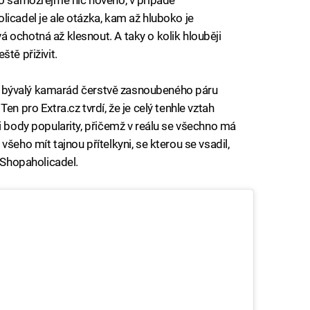
to samozřejmě nic nového, v případě
licadel je ale otázka, kam až hluboko je
 ochotná až klesnout. A taky o kolik hlouběji
eště přiživit.
jně bývalý kamarád čerstvě zasnoubeného páru
en pro Extra.cz tvrdí, že je celý tenhle vztah
i body popularity, přičemž v reálu se všechno má
šeho mít tajnou přítelkyni, se kterou se vsadil,
í Shopaholicadel.