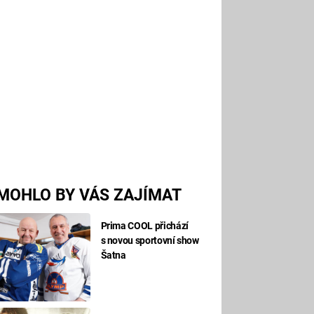
MOHLO BY VÁS ZAJÍMAT
Prima COOL přichází
s novou sportovní show
Šatna