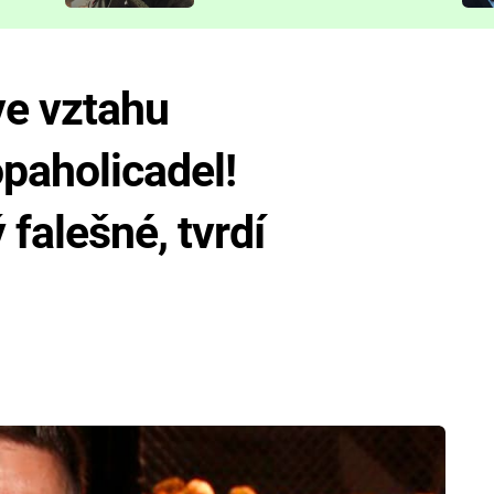
představit
ve vztahu
paholicadel!
falešné, tvrdí