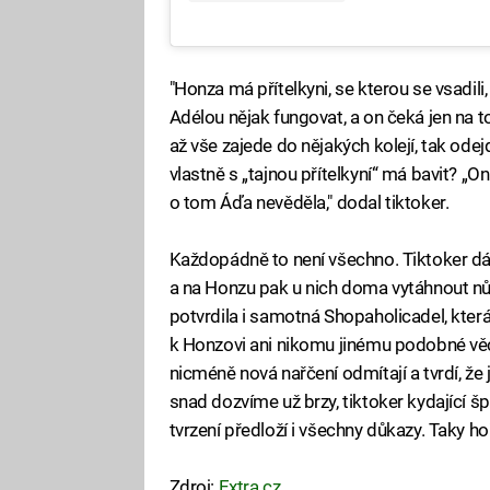
"Honza má přítelkyni, se kterou se vsadili
Adélou nějak fungovat, a on čeká jen na t
až vše zajede do nějakých kolejí, tak odejd
vlastně s „tajnou přítelkyní“ má bavit? „On
o tom Áďa nevěděla," dodal tiktoker.
Každopádně to není všechno. Tiktoker dál
a na Honzu pak u nich doma vytáhnout nů
potvrdila i samotná Shopaholicadel, která 
k Honzovi ani nikomu jinému podobné věci
nicméně nová nařčení odmítají a tvrdí, že
snad dozvíme už brzy, tiktoker kydající špí
tvrzení předloží i všechny důkazy. Taky ho
Zdroj:
Extra.cz