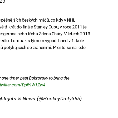
023
spěšnějších českých hráčů, co kdy v NHL
 třikrát do finále Stanley Cupu, v roce 2011 jej
Bergerona nebo třeba Zdena Cháry. V letech 2013
edlo. Loni pak s týmem vypadl hned v 1. kole
čů potýkajících se zraněními. Přesto se na ledě
 one-timer past Bobrovsky to bring the
.twitter.com/DpiYlW1Zw4
ghlights & News (@HockeyDaily365)