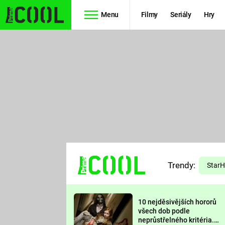
Menu
Filmy
Seriály
Hry
Seriály
Filmy
SIMPSONOVI
STAR WARS
HVĚZDNÁ
AVENGERS
BRÁNA
RYCHLE A
TEORIE
ZBĚSILE 10
Trendy:
VELKÉHO
Star
PREDÁTOR
TŘESKU
10 nejděsivějších hororů
FUTURAMA
všech dob podle
neprůstřelného kritéria.