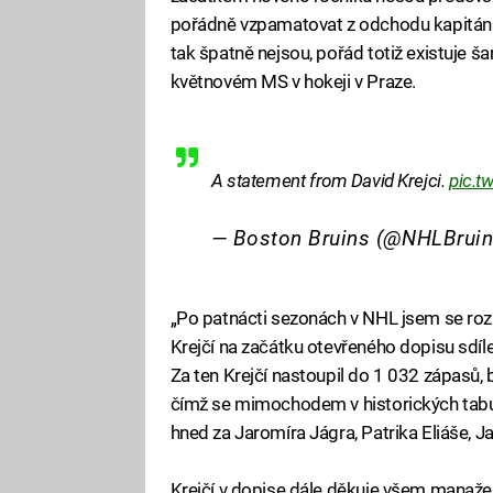
pořádně vzpamatovat z odchodu kapitána
tak špatně nejsou, pořád totiž existuje ša
květnovém MS v hokeji v Praze.
A statement from David Krejci.
pic.
— Boston Bruins (@NHLBrui
„Po patnácti sezonách v NHL jsem se rozhod
Krejčí na začátku otevřeného dopisu sdíle
Za ten Krejčí nastoupil do 1 032 zápasů,
čímž se mimochodem v historických tabul
hned za Jaromíra Jágra, Patrika Eliáše, 
Krejčí v dopise dále děkuje všem manaž