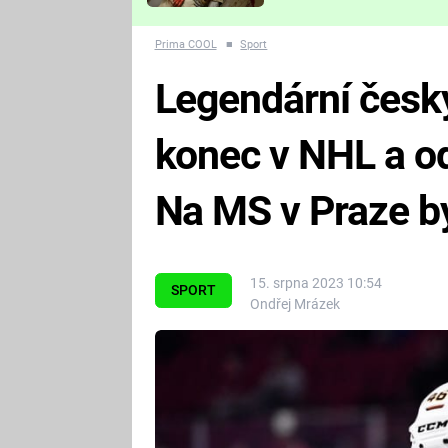
Které děsivé pecky vám
nejvíc zvednou tep?
Prima COOL
■
Sport
Legendární česk
konec v NHL a o
Na MS v Praze by 
15. srpna 2023 10:54
SPORT
Ondřej Mrázek