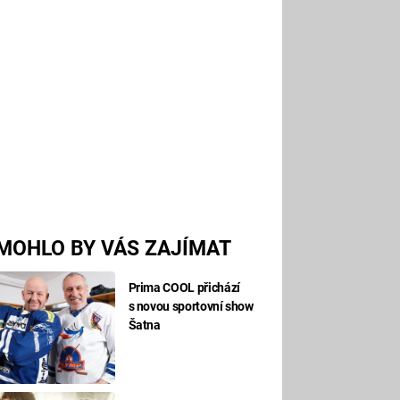
MOHLO BY VÁS ZAJÍMAT
Prima COOL přichází
s novou sportovní show
Šatna