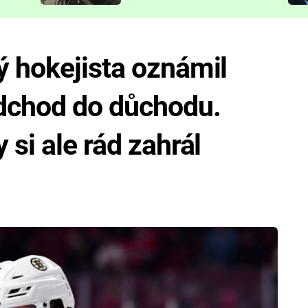
představit
ý hokejista oznámil
dchod do důchodu.
si ale rád zahrál