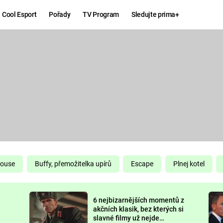
Cool Esport
Pořady
TV Program
Sledujte prima+
Hry
Zábava
MAFIA
ZÁBAVN
GALERI
GTA 6
NEJLEP
KINGDOM
KOMEDI
COME:
DELIVERANCE
CHUCK
House
Buffy, přemožitelka upírů
Escape
Plnej kotel
NORRIS
ESPORT
6 nejbizarnějších momentů z
DEADP
akčních klasik, bez kterých si
slavné filmy už nejde