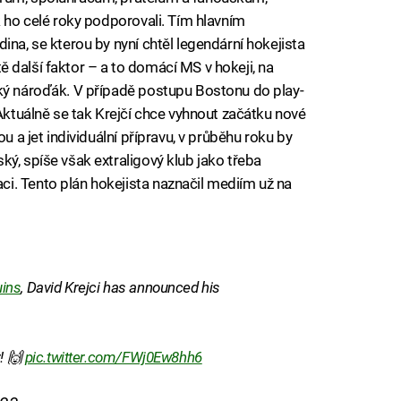
k ho celé roky podporovali. Tím hlavním
ina, se kterou by nyní chtěl legendární hokejista
ště další faktor – a to domácí MS v hokeji, na
ský nároďák. V případě postupu Bostonu do play-
 Aktuálně se tak Krejčí chce vyhnout začátku nové
u a jet individuální přípravu, v průběhu roku by
ý, spíše však extraligový klub jako třeba
i. Tento plán hokejista naznačil mediím už na
ins
, David Krejci has announced his
r! 🙌
pic.twitter.com/FWj0Ew8hh6