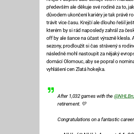
především ale děkuje své rodině za to, ja
důvodem ukončení kariéry je tak právě rod
trávit více času. Krejčí ale dlouho řešil je
kterém by si rád naposledy zahrál za če
off by ale šance na účast výrazně klesla.
sezony, prodloužit si čas strávený s rodino
následně mohl nastoupit za nějaký evropsk
domácí Olomouc, aby se popral o nominac
vyhlášení cen Zlatá hokejka.
After 1,032 games with the
@NHLBru
retirement. 💛
Congratulations on a fantastic caree