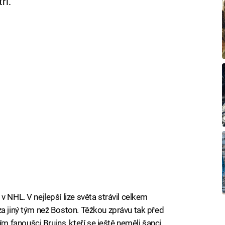
ří.
v NHL. V nejlepší lize světa strávil celkem
za jiný tým než Boston. Těžkou zprávu tak před
fanoušci Bruins, kteří se ještě neměli šanci