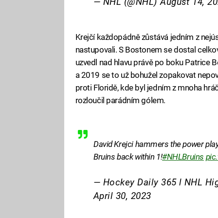
— NHL (@NHL)
August 14, 2
Krejčí každopádně zůstává jedním z nejú
nastupovali. S Bostonem se dostal celkově
uzvedl nad hlavu právě po boku Patrice 
a 2019 se to už bohužel zopakovat nepov
proti Floridě, kde byl jedním z mnoha hrá
rozloučil parádním gólem.
David Krejci hammers the power play
Bruins back within 1!
#NHLBruins
pic
— Hockey Daily 365 l NHL Hi
April 30, 2023