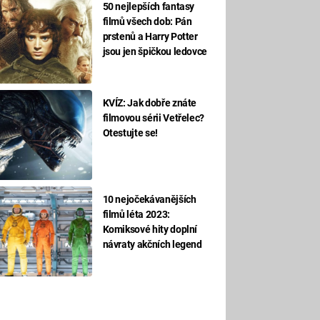
50 nejlepších fantasy
filmů všech dob: Pán
prstenů a Harry Potter
jsou jen špičkou ledovce
KVÍZ: Jak dobře znáte
filmovou sérii Vetřelec?
Otestujte se!
10 nejočekávanějších
filmů léta 2023:
Komiksové hity doplní
návraty akčních legend