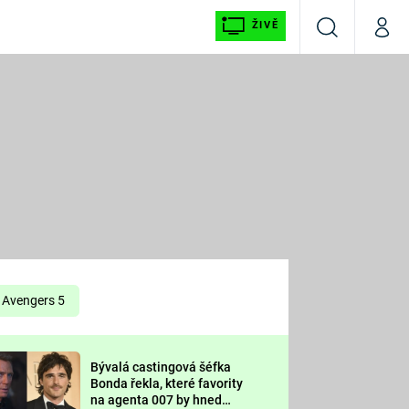
ŽIVĚ
Vyhledávání
Můj p
Prima+
É
CNN Prima NEWS
E
Prima FRESH
ŠÍ
Prima LIVING
E
Prima Ženy
Avengers 5
Prima LAJK
Bývalá castingová šéfka
OOL
Bonda řekla, které favority
Sledujte nás
na agenta 007 by hned