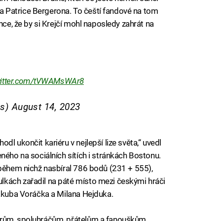
 Patrice Bergerona. To čeští fandové na tom
nce, že by si Krejčí mohl naposledy zahrát na
twitter.com/tVWAMsWAr8
ns)
August 14, 2023
l ukončit kariéru v nejlepší lize světa,“ uvedl
ného na sociálních sítích i stránkách Bostonu.
 během nichž nasbíral 786 bodů (231 + 555),
kách zařadil na páté místo mezi českými hráči
Jakuba Voráčka a Milana Hejduka.
erům, spoluhráčům, přátelům a fanouškům,