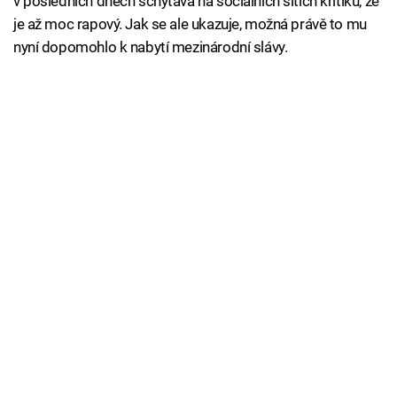
v posledních dnech schytává na sociálních sítích kritiku, že
je až moc rapový. Jak se ale ukazuje, možná právě to mu
nyní dopomohlo k nabytí mezinárodní slávy.