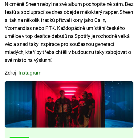
Nicméně Sheen nebyl na své album pochopitelně sám. Bez
featů a spoluprací se dnes obejde málokterý rapper, Sheen
si tak na několik tracků přizval ikony jako Calin,
Yzomandias nebo PTK. Každopádně umístění českého
umělce v top desítce debutů na Spotify je rozhodně velká
věc a snad taky inspirace pro současnou generaci
mladých, kteří by třeba chtěli v budoucnu taky zabojovat o
své místo na výslunní.
Zdroj:
Instagram