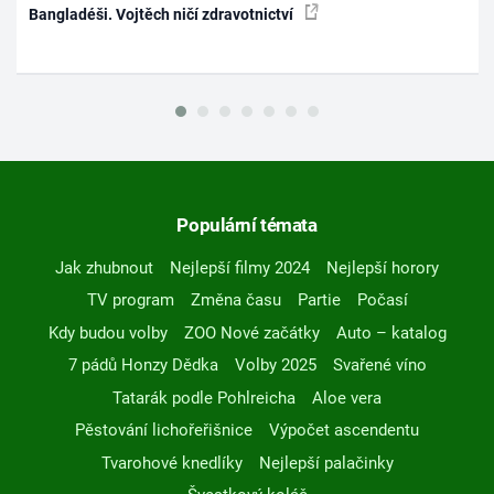
Bangladéši. Vojtěch ničí zdravotnictví
Populární témata
Jak zhubnout
Nejlepší filmy 2024
Nejlepší horory
TV program
Změna času
Partie
Počasí
Kdy budou volby
ZOO Nové začátky
Auto – katalog
7 pádů Honzy Dědka
Volby 2025
Svařené víno
Tatarák podle Pohlreicha
Aloe vera
Pěstování lichořeřišnice
Výpočet ascendentu
Tvarohové knedlíky
Nejlepší palačinky