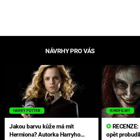
NÁVRHY PRO VÁS
HARRY POTTER
KINOFILMY
Jakou barvu kůže má mít
RECENZE: Smrtelné zlo se
Hermiona? Autorka Harryho
opět probudi