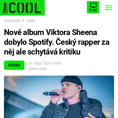
ŽIVĚ
Prima COOL
■
Hudba
STARHOUSE
BUFFY, PŘEMOŽITELKA UPÍRŮ
Trendy:
Nové album Viktora Sheena
ESCAPE
PLNEJ KOTEL
AVENGERS 5
dobylo Spotify. Český rapper za
něj ale schytává kritiku
19. října 2023 14:00
HUDBA
Adam Vala
Témata
Filmy
Seriály
Hry