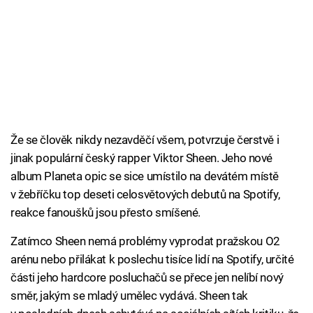
Že se člověk nikdy nezavděčí všem, potvrzuje čerstvě i
jinak populární český rapper Viktor Sheen. Jeho nové
album Planeta opic se sice umístilo na devátém místě
v žebříčku top deseti celosvětových debutů na Spotify,
reakce fanoušků jsou přesto smíšené.
Zatímco Sheen nemá problémy vyprodat pražskou O2
arénu nebo přilákat k poslechu tisíce lidí na Spotify, určité
části jeho hardcore posluchačů se přece jen nelíbí nový
směr, jakým se mladý umělec vydává. Sheen tak