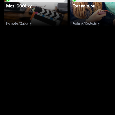
Mezi COOLky
Fotr na tripu
Komedie / Zábavný
Rodinný / Cestopisný