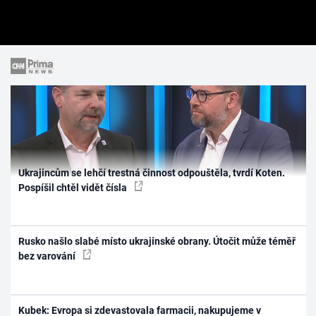
Ukrajincům se lehčí trestná činnost odpouštěla, tvrdí Koten.
Pospíšil chtěl vidět čísla
Rusko našlo slabé místo ukrajinské obrany. Útočit může téměř
bez varování
Kubek: Evropa si zdevastovala farmacii, nakupujeme v