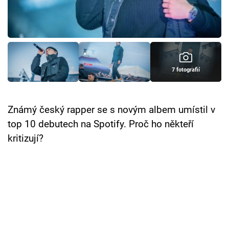
Cool Esport
Pořady
TV Program
7 fotografií
Sledujte prima+
Známý český rapper se s novým albem umístil v
Přihlášení
top 10 debutech na Spotify. Proč ho někteří
kritizují?
Sledujte nás