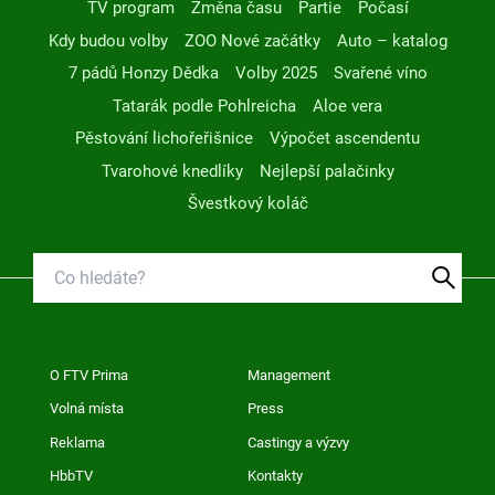
TV program
Změna času
Partie
Počasí
Kdy budou volby
ZOO Nové začátky
Auto – katalog
7 pádů Honzy Dědka
Volby 2025
Svařené víno
Tatarák podle Pohlreicha
Aloe vera
Pěstování lichořeřišnice
Výpočet ascendentu
Tvarohové knedlíky
Nejlepší palačinky
Švestkový koláč
O FTV Prima
Management
Volná místa
Press
Reklama
Castingy a výzvy
HbbTV
Kontakty