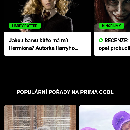
HARRY POTTER
KINOFILMY
Jakou barvu kůže má mít
RECENZE: Smrtelné zlo se
Hermiona? Autorka Harryho
opět probudi
Pottera přišla s ráznou
přichází s n
odpovědí
hororovou n
POPULÁRNÍ POŘADY NA PRIMA COOL