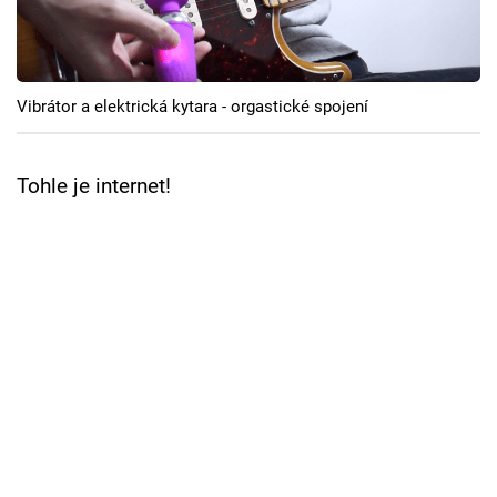
Cool Esport
Pořady
Vibrátor a elektrická kytara - orgastické spojení
TV Program
Sledujte prima+
Tohle je internet!
Přihlášení
Sledujte nás