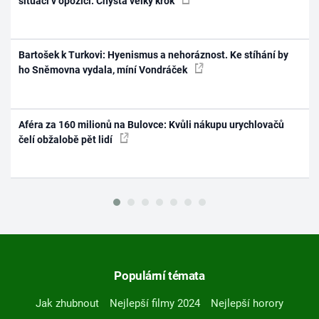
situaci v opozici. Chystá velký krok
Bartošek k Turkovi: Hyenismus a nehoráznost. Ke stíhání by
ho Sněmovna vydala, míní Vondráček
Aféra za 160 milionů na Bulovce: Kvůli nákupu urychlovačů
čelí obžalobě pět lidí
Populární témata
Jak zhubnout
Nejlepší filmy 2024
Nejlepší horory