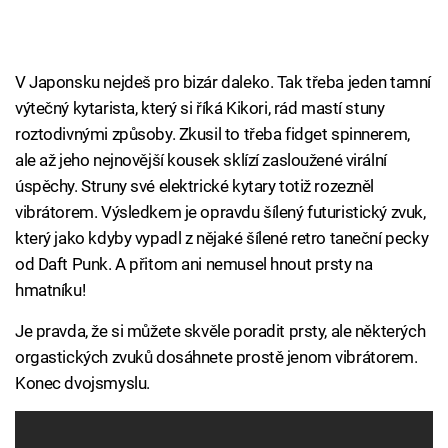
V Japonsku nejdeš pro bizár daleko. Tak třeba jeden tamní
výtečný kytarista, který si říká Kikori, rád mastí stuny
roztodivnými způsoby. Zkusil to třeba fidget spinnerem,
ale až jeho nejnovější kousek sklízí zasloužené virální
úspěchy. Struny své elektrické kytary totiž rozezněl
vibrátorem. Výsledkem je opravdu šílený futuristický zvuk,
který jako kdyby vypadl z nějaké šílené retro taneční pecky
od Daft Punk. A přitom ani nemusel hnout prsty na
hmatníku!
Je pravda, že si můžete skvěle poradit prsty, ale některých
orgastických zvuků dosáhnete prostě jenom vibrátorem.
Konec dvojsmyslu.