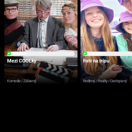
PŘEHRÁT
PŘEHRÁT
Mezi COOLky
Fotr na tripu
Komedie / Zábavný
Rodinný / Reality / Cestopisný