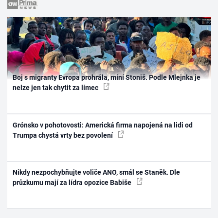
Boj s migranty Evropa prohrála, míní Stoniš. Podle Mlejnka je
nelze jen tak chytit za límec
Grónsko v pohotovosti: Americká firma napojená na lidi od
Trumpa chystá vrty bez povolení
Nikdy nezpochybňujte voliče ANO, smál se Staněk. Dle
průzkumu mají za lídra opozice Babiše