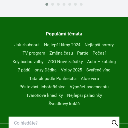
Populární témata
Jak zhubnout
Nejlepší filmy 2024
Nejlepší horory
TV program
Změna času
Partie
Počasí
Kdy budou volby
ZOO Nové začátky
Auto – katalog
7 pádů Honzy Dědka
Volby 2025
Svařené víno
Tatarák podle Pohlreicha
Aloe vera
Pěstování lichořeřišnice
Výpočet ascendentu
Tvarohové knedlíky
Nejlepší palačinky
Švestkový koláč