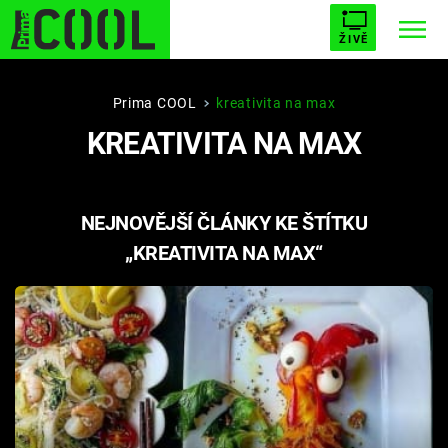
ŽIVĚ
STARHOUSE
BUFFY, PŘEMOŽITELKA UPÍRŮ
Trendy:
Prima COOL
kreativita na max
KREATIVITA NA MAX
ESCAPE
PLNEJ KOTEL
AVENGERS 5
NEJNOVĚJŠÍ ČLÁNKY KE ŠTÍTKU
„KREATIVITA NA MAX“
Témata
Filmy
Seriály
Hry