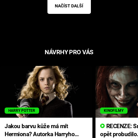
NAČÍST DALŠÍ
NÁVRHY PRO VÁS
HARRY POTTER
KINOFILMY
Jakou barvu kůže má mít
RECENZE: Smrtelné zlo se
Hermiona? Autorka Harryho
opět probudilo