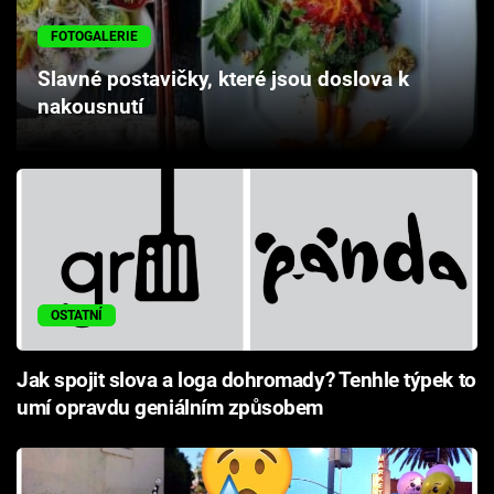
Cool Esport
FOTOGALERIE
Pořady
Slavné postavičky, které jsou doslova k
nakousnutí
TV Program
Sledujte prima+
Přihlášení
OSTATNÍ
Sledujte nás
Jak spojit slova a loga dohromady? Tenhle týpek to
umí opravdu geniálním způsobem