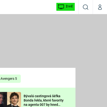
ŽIVĚ
Vyhledávání
Můj p
Prima+
É
CNN Prima NEWS
E
Prima FRESH
ŠÍ
Prima LIVING
E
Prima Ženy
Avengers 5
Prima LAJK
Bývalá castingová šéfka
OOL
Bonda řekla, které favority
Sledujte nás
na agenta 007 by hned