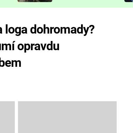
představit
 a loga dohromady?
umí opravdu
obem