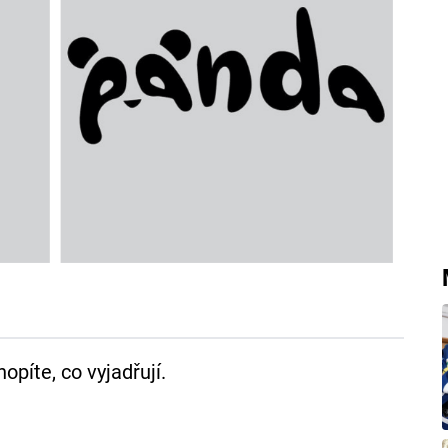
píte, co vyjadřují.