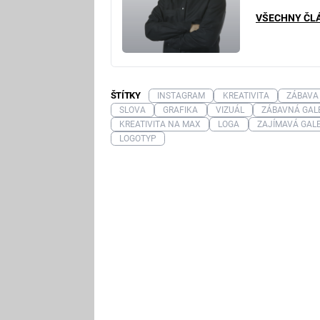
VŠECHNY ČL
ŠTÍTKY
INSTAGRAM
KREATIVITA
ZÁBAVA
SLOVA
GRAFIKA
VIZUÁL
ZÁBAVNÁ GAL
KREATIVITA NA MAX
LOGA
ZAJÍMAVÁ GALE
LOGOTYP