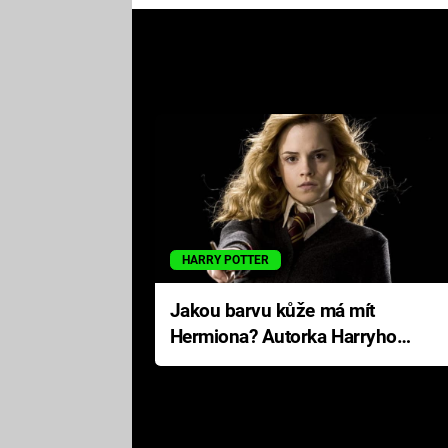
HARRY POTTER
Jakou barvu kůže má mít
Hermiona? Autorka Harryho
Pottera přišla s ráznou
odpovědí