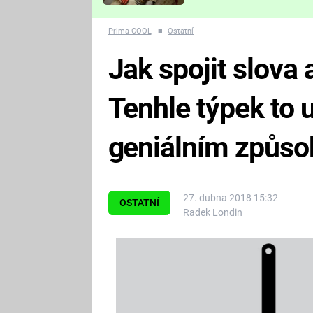
Které děsivé pecky vám
nejvíc zvednou tep?
Prima COOL
■
Ostatní
Jak spojit slova
Tenhle týpek to 
geniálním způs
27. dubna 2018 15:32
OSTATNÍ
Radek Londin