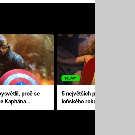
FILMY
ysvětlil, proč se
5 největších propadáků
le Kapitána
loňského roku: Disney na
jediné katastrofě prodělal 200
milionů dolarů