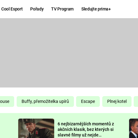
Cool Esport
Pořady
TV Program
Sledujte prima+
Hry
Zábava
MAFIA
ZÁBAVN
GALERI
GTA 6
NEJLEP
KINGDOM
KOMEDI
COME:
DELIVERANCE
CHUCK
House
Buffy, přemožitelka upírů
Escape
Plnej kotel
NORRIS
ESPORT
6 nejbizarnějších momentů z
DEADP
akčních klasik, bez kterých si
slavné filmy už nejde