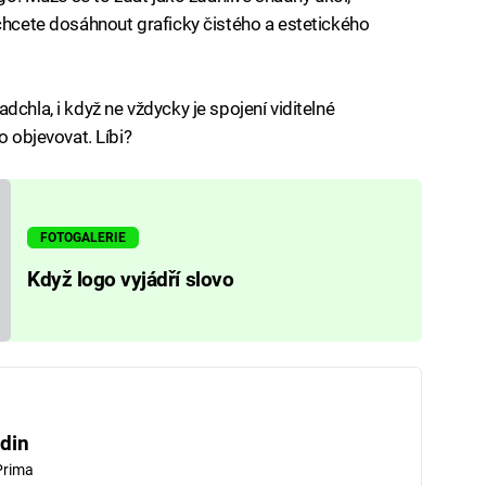
 chcete dosáhnout graficky čistého a estetického
dchla, i když ne vždycky je spojení viditelné
o objevovat. Líbi?
FOTOGALERIE
Když logo vyjádří slovo
din
Prima