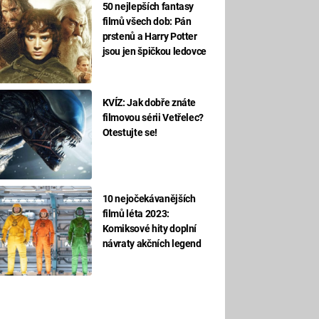
50 nejlepších fantasy
filmů všech dob: Pán
prstenů a Harry Potter
jsou jen špičkou ledovce
KVÍZ: Jak dobře znáte
filmovou sérii Vetřelec?
Otestujte se!
10 nejočekávanějších
filmů léta 2023:
Komiksové hity doplní
návraty akčních legend