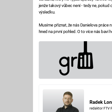
jenže takový vůbec není - tedy ne, pokud
výsledku.
Musíme přiznat, že nás Danielova práce na
hned na první pohled. O to více nás baví h
Radek Lon
redaktor FTV 