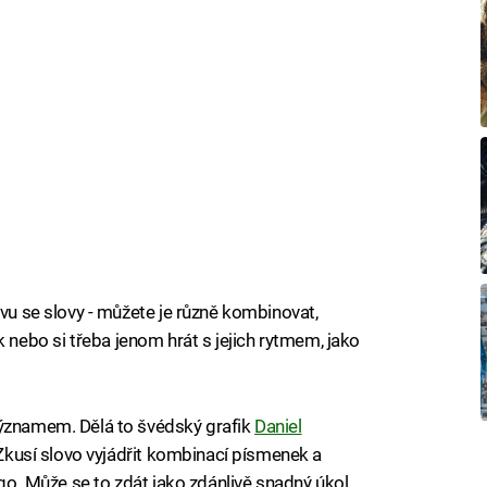
avu se slovy - můžete je různě kombinovat,
ebo si třeba jenom hrát s jejich rytmem, jako
významem. Dělá to švédský grafik
Daniel
. Zkusí slovo vyjádřit kombinací písmenek a
ogo. Může se to zdát jako zdánlivě snadný úkol,