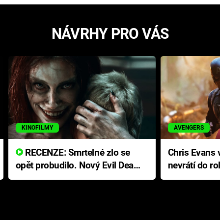
NÁVRHY PRO VÁS
KINOFILMY
AVENGERS
RECENZE: Smrtelné zlo se
Chris Evans v
opět probudilo. Nový Evil Dead
nevrátí do ro
přichází s neodolatelnou
Ameriky
hororovou nabídkou