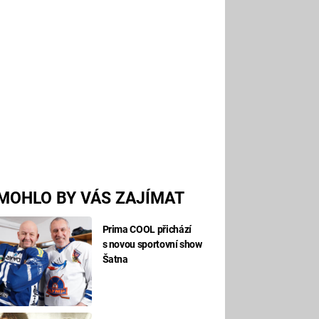
MOHLO BY VÁS ZAJÍMAT
Prima COOL přichází
s novou sportovní show
Šatna