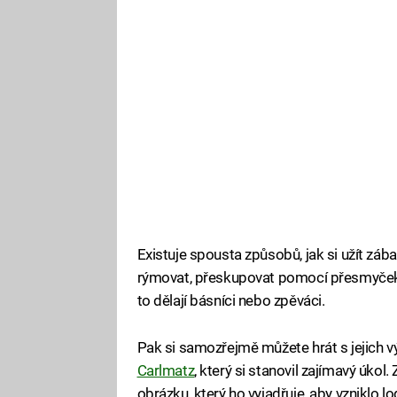
Existuje spousta způsobů, jak si užít záb
rýmovat, přeskupovat pomocí přesmyček n
to dělají básníci nebo zpěváci.
Pak si samozřejmě můžete hrát s jejich 
Carlmatz
, který si stanovil zajímavý úkol
obrázku, který ho vyjadřuje, aby vzniklo l