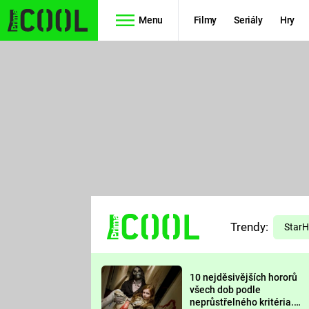
Menu
Filmy
Seriály
Hry
Seriály
Filmy
SIMPSONOVI
STAR WARS
HVĚZDNÁ
AVENGERS
BRÁNA
RYCHLE A
TEORIE
ZBĚSILE 10
Trendy:
VELKÉHO
Star
PREDÁTOR
TŘESKU
10 nejděsivějších hororů
FUTURAMA
všech dob podle
neprůstřelného kritéria.