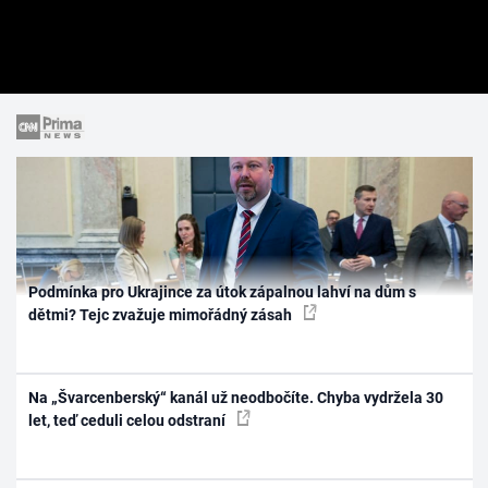
Podmínka pro Ukrajince za útok zápalnou lahví na dům s
dětmi? Tejc zvažuje mimořádný zásah
Na „Švarcenberský“ kanál už neodbočíte. Chyba vydržela 30
let, teď ceduli celou odstraní