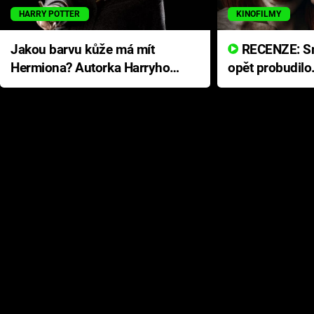
HARRY POTTER
KINOFILMY
Jakou barvu kůže má mít
RECENZE: Smrtelné zlo se
Hermiona? Autorka Harryho
opět probudilo
Pottera přišla s ráznou
přichází s neo
odpovědí
hororovou nab