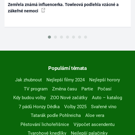
Zemřela známá influencerka. Towleová podlehla vzácné a
zákeřné nemoci
Populární témata
Jak zhubnout
Nejlepší filmy 2024
Nejlepší horory
TV program
Změna času
Partie
Počasí
Kdy budou volby
ZOO Nové začátky
Auto – katalog
7 pádů Honzy Dědka
Volby 2025
Svařené víno
Tatarák podle Pohlreicha
Aloe vera
Pěstování lichořeřišnice
Výpočet ascendentu
Tvarohové knedlíky
Nejlepší palačinky