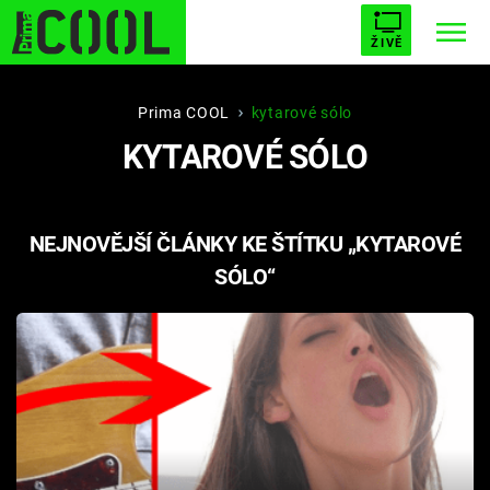
ŽIVĚ
STARHOUSE
BUFFY, PŘEMOŽITELKA UPÍRŮ
Trendy:
Prima COOL
kytarové sólo
KYTAROVÉ SÓLO
ESCAPE
PLNEJ KOTEL
AVENGERS 5
NEJNOVĚJŠÍ ČLÁNKY KE ŠTÍTKU „KYTAROVÉ
SÓLO“
Témata
Filmy
Seriály
Hry