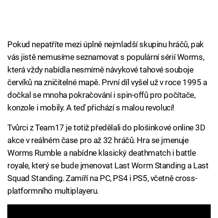
Pokud nepatříte mezi úplně nejmladší skupinu hráčů, pak
vás jistě nemusíme seznamovat s populární sérií Worms,
která vždy nabídla nesmírně návykové tahové souboje
červíků na zničitelné mapě. První díl vyšel už v roce 1995 a
dočkal se mnoha pokračování i spin-offů pro počítače,
konzole i mobily. A teď přichází s malou revolucí!
Tvůrci z Team17 je totiž předělali do plošinkové online 3D
akce v reálném čase pro až 32 hráčů. Hra se jmenuje
Worms Rumble a nabídne klasický deathmatch i battle
royale, který se bude jmenovat Last Worm Standing a Last
Squad Standing. Zamíří na PC, PS4 i PS5, včetně cross-
platformního multiplayeru.