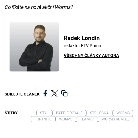
Co říkáte na nové akční Worms?
Radek Londin
redaktor FTV Prima
VŠECHNY ČLÁNKY AUTORA
SDÍLEJTE ČLÁNEK
ŠTÍTKY
STYL
BATTLE ROYALE
STŘÍLEČKA
WORMS
FORTNITE
WORMS
TEAM17
WORMS RUMBLE