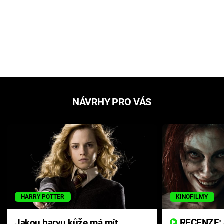
NÁVRHY PRO VÁS
HARRY POTTER
KINOFILMY
Jakou barvu kůže má mít
RECENZE: Smrtelné zlo se