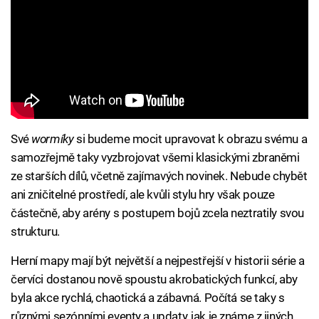
Své
wormíky
si budeme mocit upravovat k obrazu svému a
samozřejmě taky vyzbrojovat všemi klasickými zbraněmi
ze starších dílů, včetně zajímavých novinek. Nebude chybět
ani zničitelné prostředí, ale kvůli stylu hry však pouze
částečně, aby arény s postupem bojů zcela neztratily svou
strukturu.
Herní mapy mají být největší a nejpestřejší v historii série a
červíci dostanou nově spoustu akrobatických funkcí, aby
byla akce rychlá, chaotická a zábavná. Počítá se taky s
různými sezónními eventy a updaty, jak je známe z jiných