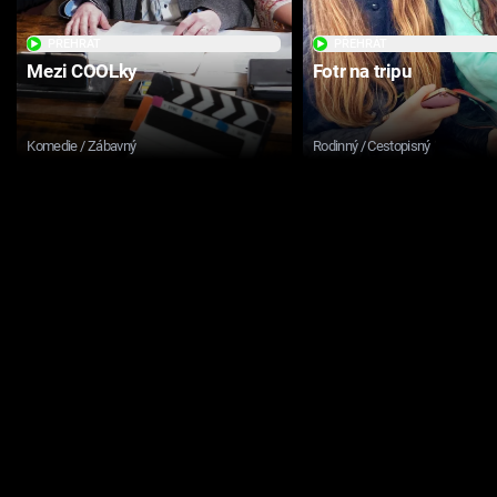
PŘEHRÁT
PŘEHRÁT
Mezi COOLky
Fotr na tripu
Komedie / Zábavný
Rodinný / Cestopisný