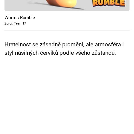
Cool Esport
Worms Rumble
Pořady
Zdroj: Team17
TV Program
Hratelnost se zásadně promění, ale atmosféra i
Sledujte prima+
styl násilných červíků podle všeho zůstanou.
Přihlášení
Sledujte nás