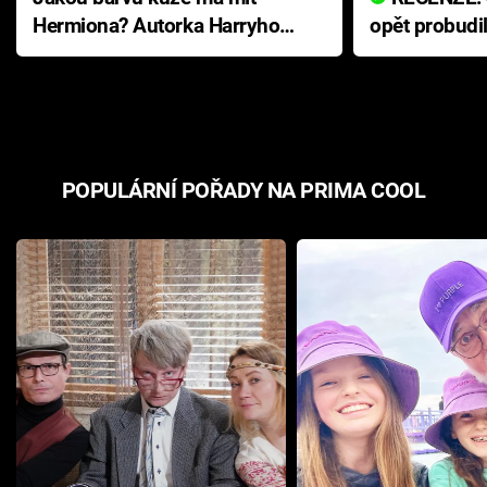
Hermiona? Autorka Harryho
opět probudi
Pottera přišla s ráznou
přichází s n
odpovědí
hororovou n
POPULÁRNÍ POŘADY NA PRIMA COOL