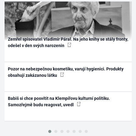
Zemřel spisovatel Vladimír Páral. Na jeho knihy se stály fronty,
odešel v den svých narozenin
Pozor na nebezpečnou kosmetiku, varují hygienici. Produkty
obsahují zakázanou látku
Babiš si chce posvítit na Klempířovu kulturní politiku.
Samozřejmě budu reagovat, uvedl