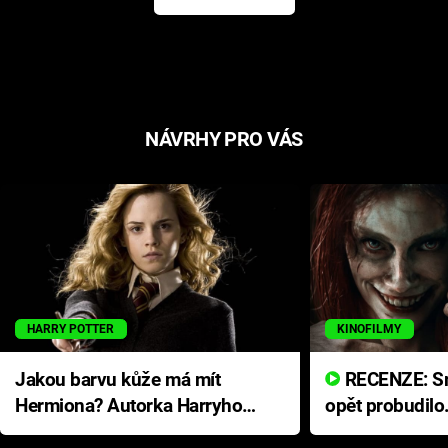
NÁVRHY PRO VÁS
HARRY POTTER
KINOFILMY
Jakou barvu kůže má mít
RECENZE: Smrtelné zlo se
Hermiona? Autorka Harryho
opět probudilo
Pottera přišla s ráznou
přichází s neo