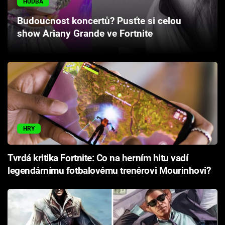
HUDBA
Cool Esport
Budoucnost koncertů? Pusťte si celou
show Ariany Grande ve Fortnite
Pořady
TV Program
Sledujte prima+
Přihlášení
HRY
Sledujte nás
Tvrdá kritika Fortnite: Co na herním hitu vadí
legendárnímu fotbalovému trenérovi Mourinhovi?