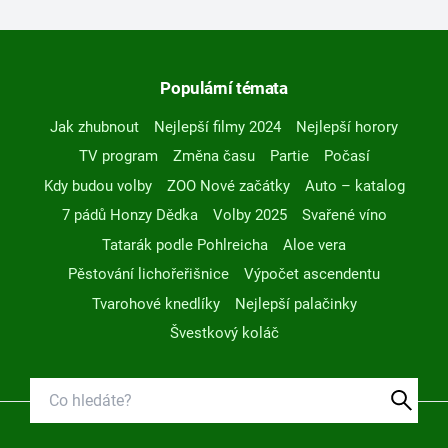
Populární témata
Jak zhubnout
Nejlepší filmy 2024
Nejlepší horory
TV program
Změna času
Partie
Počasí
Kdy budou volby
ZOO Nové začátky
Auto – katalog
7 pádů Honzy Dědka
Volby 2025
Svařené víno
Tatarák podle Pohlreicha
Aloe vera
Pěstování lichořeřišnice
Výpočet ascendentu
Tvarohové knedlíky
Nejlepší palačinky
Švestkový koláč