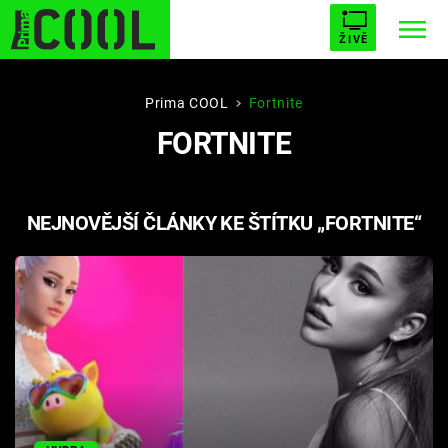
ŽIVĚ
STARHOUSE
BUFFY, PŘEMOŽITELKA UPÍRŮ
Trendy:
Prima COOL
Fortnite
FORTNITE
ESCAPE
PLNEJ KOTEL
AVENGERS 5
NEJNOVĚJŠÍ ČLÁNKY KE ŠTÍTKU „FORTNITE“
Témata
Filmy
Seriály
Hry