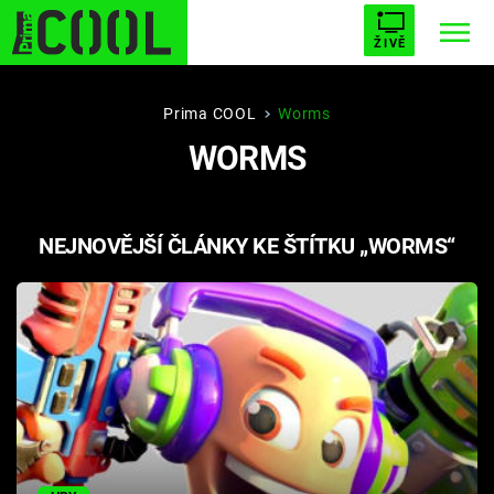
ŽIVĚ
STARHOUSE
BUFFY, PŘEMOŽITELKA UPÍRŮ
Trendy:
Prima COOL
Worms
WORMS
ESCAPE
PLNEJ KOTEL
AVENGERS 5
NEJNOVĚJŠÍ ČLÁNKY KE ŠTÍTKU „WORMS“
Témata
Filmy
Seriály
Hry