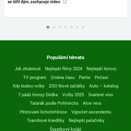
se šířil dým, zachycuje video
Populární témata
Jak zhubnout
Nejlepší filmy 2024
Nejlepší horory
TV program
Změna času
Partie
Počasí
Kdy budou volby
ZOO Nové začátky
Auto – katalog
7 pádů Honzy Dědka
Volby 2025
Svařené víno
Tatarák podle Pohlreicha
Aloe vera
Pěstování lichořeřišnice
Výpočet ascendentu
Tvarohové knedlíky
Nejlepší palačinky
Švestkový koláč