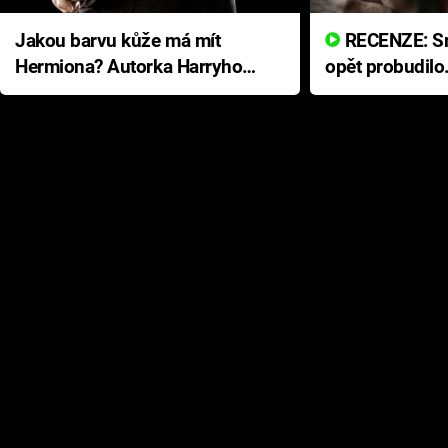
Jakou barvu kůže má mít
RECENZE: Smrtelné zlo se
Hermiona? Autorka Harryho
opět probudilo
Pottera přišla s ráznou
přichází s neo
odpovědí
hororovou nab