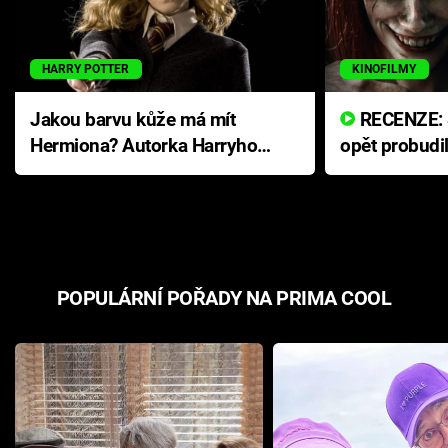
HARRY POTTER
KINOFILMY
Jakou barvu kůže má mít
RECENZE: Smrtelné zlo se
Hermiona? Autorka Harryho
opět probudi
Pottera přišla s ráznou
přichází s n
odpovědí
hororovou n
POPULÁRNÍ POŘADY NA PRIMA COOL