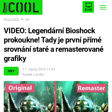
ŽIVĚ
Prima COOL
■
Hry
STARHOUSE
BUFFY, PŘEMOŽITELKA UPÍRŮ
Trendy:
VIDEO: Legendární Bioshock
ESCAPE
PLNEJ KOTEL
AVENGERS 5
prokoukne! Tady je první přímé
srovnání staré a remasterované
grafiky
Témata
17. srpna 2016 11:01
HRY
Radek Londin
Filmy
Seriály
Hry