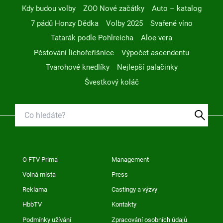
Kdy budou volby
ZOO Nové začátky
Auto – katalog
7 pádů Honzy Dědka
Volby 2025
Svařené víno
Tatarák podle Pohlreicha
Aloe vera
Pěstování lichořeřišnice
Výpočet ascendentu
Tvarohové knedlíky
Nejlepší palačinky
Švestkový koláč
O FTV Prima
Management
Volná místa
Press
Reklama
Castingy a výzvy
HbbTV
Kontakty
Podmínky užívání
Zpracování osobních údajů