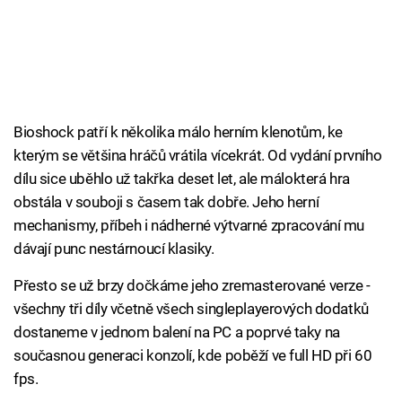
Bioshock patří k několika málo herním klenotům, ke
kterým se většina hráčů vrátila vícekrát. Od vydání prvního
dílu sice uběhlo už takřka deset let, ale málokterá hra
obstála v souboji s časem tak dobře. Jeho herní
mechanismy, příbeh i nádherné výtvarné zpracování mu
dávají punc nestárnoucí klasiky.
Přesto se už brzy dočkáme jeho zremasterované verze -
všechny tři díly včetně všech singleplayerových dodatků
dostaneme v jednom balení na PC a poprvé taky na
současnou generaci konzolí, kde poběží ve full HD při 60
fps.