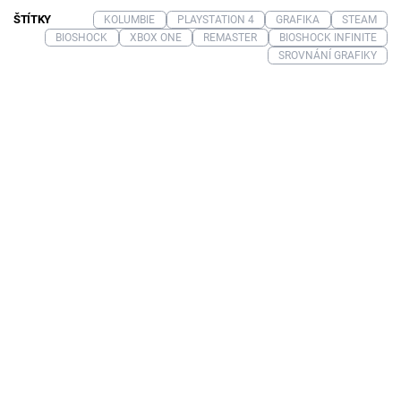
ŠTÍTKY
KOLUMBIE
PLAYSTATION 4
GRAFIKA
STEAM
BIOSHOCK
XBOX ONE
REMASTER
BIOSHOCK INFINITE
SROVNÁNÍ GRAFIKY