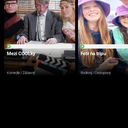
PŘEHRÁT
PŘEHRÁT
Mezi COOLky
Fotr na tripu
Komedie / Zábavný
Rodinný / Cestopisný