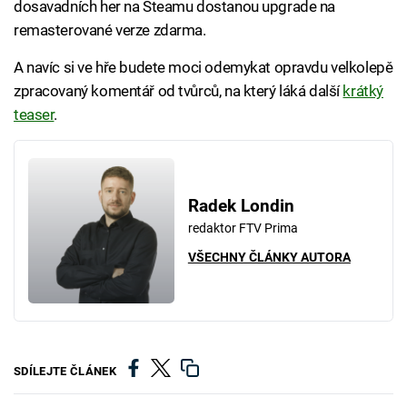
dosavadních her na Steamu dostanou upgrade na
remasterované verze zdarma.
A navíc si ve hře budete moci odemykat opravdu velkolepě
zpracovaný komentář od tvůrců, na který láká další
krátký
teaser
.
Radek Londin
redaktor FTV Prima
VŠECHNY ČLÁNKY AUTORA
SDÍLEJTE ČLÁNEK