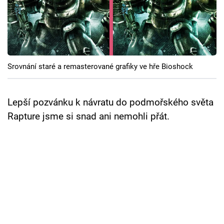
Cool Esport
Pořady
TV Program
Srovnání staré a remasterované grafiky ve hře Bioshock
Sledujte prima+
Lepší pozvánku k návratu do podmořského světa
Přihlášení
Rapture jsme si snad ani nemohli přát.
Sledujte nás