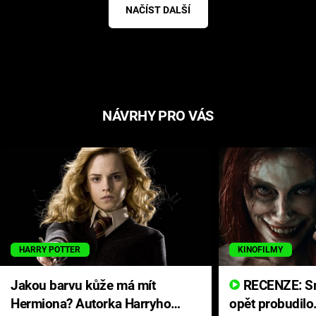
NAČÍST DALŠÍ
NÁVRHY PRO VÁS
HARRY POTTER
KINOFILMY
Jakou barvu kůže má mít
RECENZE: Smrtelné zlo se
Hermiona? Autorka Harryho
opět probudilo