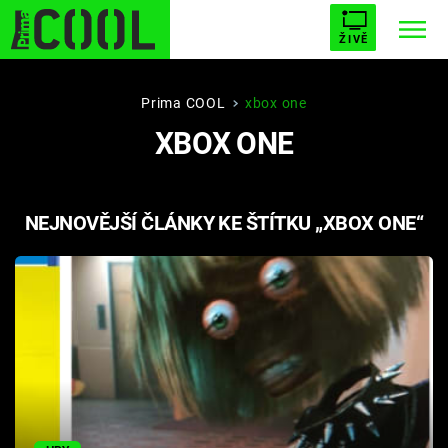
ŽIVĚ
STARHOUSE
BUFFY, PŘEMOŽITELKA UPÍRŮ
Trendy:
Prima COOL
xbox one
XBOX ONE
ESCAPE
PLNEJ KOTEL
AVENGERS 5
NEJNOVĚJŠÍ ČLÁNKY KE ŠTÍTKU „XBOX ONE“
Témata
Filmy
Seriály
Hry