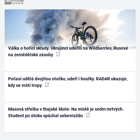
Válka o hořící sklady. Ukrajinci udeřili na Wildberries, Rusové
na zemědělské zásoby
Počasí udělá dvojitou otočku, udeří i bouřky. RADAR ukazuje,
kdy se vrátí tropy
Masová střelba v thajské škole: Na místě je sedm mrtvých.
Student po útoku spáchal sebevraždu