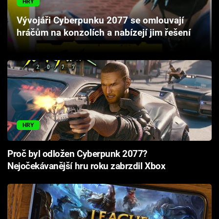
HRY
Cool Esport
Vývojáři Cyberpunku 2077 se omlouvají
hráčům na konzolích a nabízejí jim řešení
Pořady
TV Program
Sledujte prima+
Přihlášení
HRY
Sledujte nás
Proč byl odložen Cyberpunk 2077?
Nejočekávanější hru roku zabrzdil Xbox