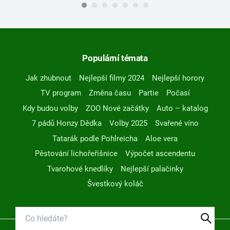
Populární témata
Jak zhubnout
Nejlepší filmy 2024
Nejlepší horory
TV program
Změna času
Partie
Počasí
Kdy budou volby
ZOO Nové začátky
Auto – katalog
7 pádů Honzy Dědka
Volby 2025
Svařené víno
Tatarák podle Pohlreicha
Aloe vera
Pěstování lichořeřišnice
Výpočet ascendentu
Tvarohové knedlíky
Nejlepší palačinky
Švestkový koláč