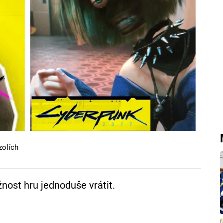
zolích
žnost hru jednoduše vrátit.