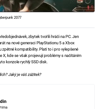
Cyberpunk 2077
ředobjednávek, zbytek tvořili hráči na PC. Jen
át na nové generaci PlayStationu 5 a Xbox
 zpětné kompatibility. Platí to i pro vylepšené
e X, kde se však projevují problémy s načítáním
tyto konzole rychlý SSD disk.
ích? Jaký je váš zážitek?
din
Prima