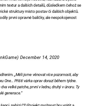
ním textur a dalších detailů, důsledkem čehož se
ické struktury místo postav či dalších objektů.
dily první opravné balíčky, ale nespokojenost
punkGame)
December 14, 2020
jádřením.
„Měli jsme věnovat více pozornosti, aby
xu One... Příští várka oprav dorazí během týdne.
a velké patche, první v lednu, druhý v únoru. Ty
ulé generace.
“
anci, nabízí CD Projekt možnost hru vrátit a