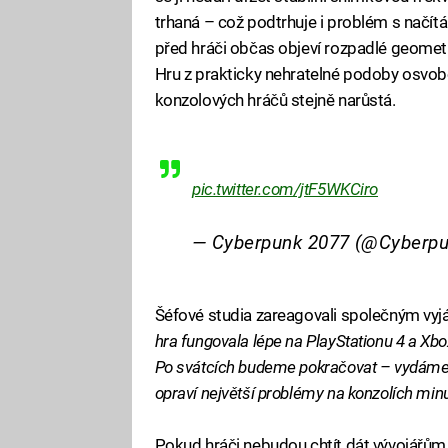
trhaná – což podtrhuje i problém s načítá
před hráči občas objeví rozpadlé geometr
Hru z prakticky nehratelné podoby osvobo
konzolových hráčů stejně narůstá.
pic.twitter.com/jtF5WKCiro
— Cyberpunk 2077 (@Cyber
Šéfové studia zareagovali společným vy
hra fungovala lépe na PlayStationu 4 a Xbo
Po svátcích budeme pokračovat – vydáme dv
opraví největší problémy na konzolích min
Pokud hráči nebudou chtít dát vývojářům š