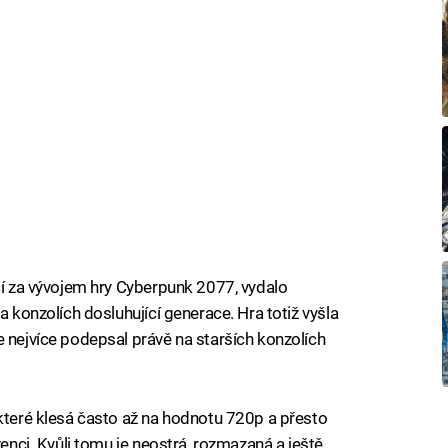
ící za vývojem hry Cyberpunk 2077, vydalo
a konzolích dosluhující generace. Hra totiž vyšla
e nejvíce podepsal právě na starších konzolích
 které klesá často až na hodnotu 720p a přesto
venci. Kvůli tomu je neostrá, rozmazaná a ještě