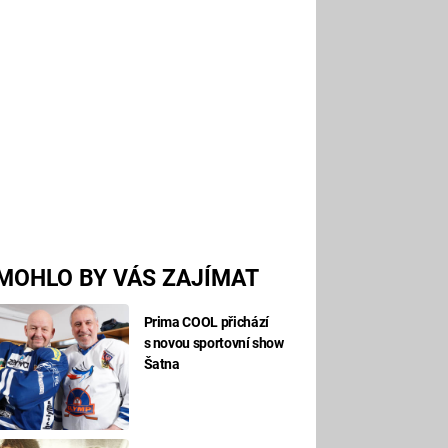
MOHLO BY VÁS ZAJÍMAT
Prima COOL přichází
s novou sportovní show
Šatna