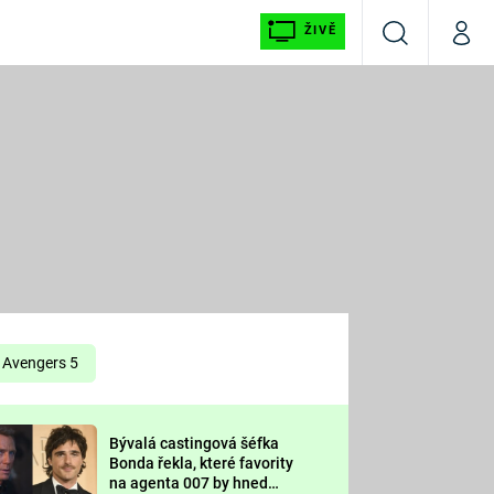
ŽIVĚ
Vyhledávání
Můj p
Prima+
É
CNN Prima NEWS
E
Prima FRESH
ŠÍ
Prima LIVING
E
Prima Ženy
Avengers 5
Prima LAJK
Bývalá castingová šéfka
OOL
Bonda řekla, které favority
Sledujte nás
na agenta 007 by hned