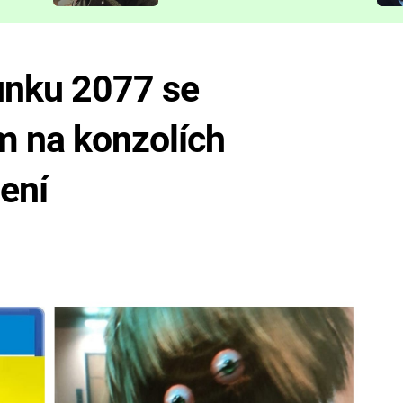
představit
unku 2077 se
m na konzolích
šení