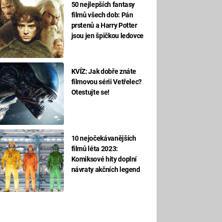
50 nejlepších fantasy
filmů všech dob: Pán
prstenů a Harry Potter
jsou jen špičkou ledovce
KVÍZ: Jak dobře znáte
filmovou sérii Vetřelec?
Otestujte se!
10 nejočekávanějších
filmů léta 2023:
Komiksové hity doplní
návraty akčních legend