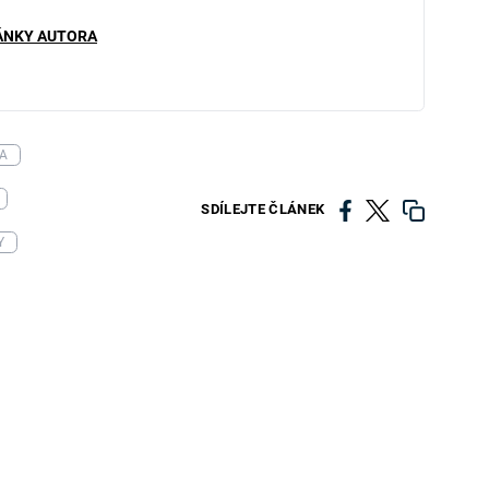
ÁNKY AUTORA
A
SDÍLEJTE ČLÁNEK
Y