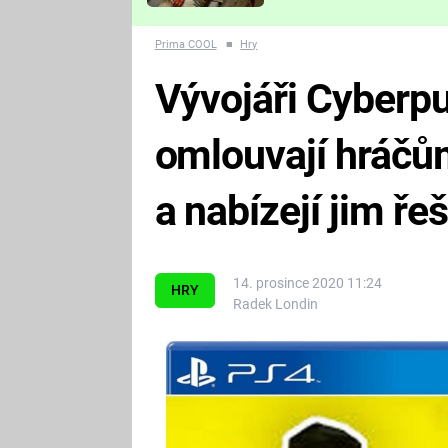
Které děsivé pecky vám
nejvíc zvednou tep?
Prima COOL
■
Hry
Vývojáři Cyberp
omlouvají hráčů
a nabízejí jim ře
14. prosince 2020 11:24
HRY
Radek Londin