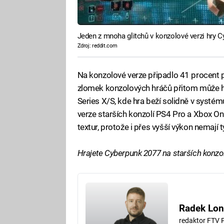
Jeden z mnoha glitchů v konzolové verzi hry 
Zdroj: reddit.com
Na konzolové verze připadlo 41 procent p
zlomek konzolových hráčů přitom může hr
Series X/S, kde hra beží solidně v systému
verze starších konzolí PS4 Pro a Xbox On
textur, protože i přes vyšší výkon nemají 
Hrajete Cyberpunk 2077 na starších konzol
Radek Lon
redaktor FTV 