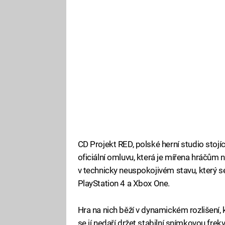
CD Projekt RED, polské herní studio stoj
oficiální omluvu, která je mířena hráčům n
v technicky neuspokojivém stavu, který s
PlayStation 4 a Xbox One.
Hra na nich běží v dynamickém rozlišení,
se jí nedaří držet stabilní snímkovou frek