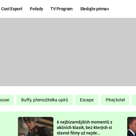
Cool Esport
Pořady
TV Program
Sledujte prima+
Hry
Zábava
MAFIA
ZÁBAVN
GALERI
GTA 6
NEJLEP
KINGDOM
KOMEDI
COME:
DELIVERANCE
CHUCK
House
Buffy, přemožitelka upírů
Escape
Plnej kotel
NORRIS
ESPORT
6 nejbizarnějších momentů z
DEADP
akčních klasik, bez kterých si
slavné filmy už nejde