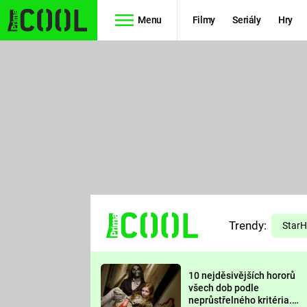
Menu
Filmy
Seriály
Hry
Seriály
Filmy
SIMPSONOVI
STAR WARS
HVĚZDNÁ
AVENGERS
BRÁNA
RYCHLE A
TEORIE
ZBĚSILE 10
Trendy:
VELKÉHO
Star
PREDÁTOR
TŘESKU
10 nejděsivějších hororů
FUTURAMA
všech dob podle
neprůstřelného kritéria.