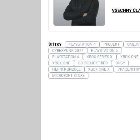
VŠECHNY ČL
ŠTÍTKY
PLAYSTATION 4
PROJEKT
OMLUV
CYBERPUNK 2077
PLAYSTATION 5
PLAYSTATION 4
XBOX SERIES X
XBOX ONE
XBOX ONE
CD PROJEKT RED
BUGY
HERNÍ KONZOLE
XBOX ONE X
VRÁCENÍ HR
MICROSOFT STORE