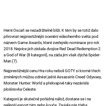
Herní Oscaři se nezadržitelně blíží. K těm by se totiž dalo
přirovnat nejprestižnější ocenění videoherního světa pod
názvem Game Awards, které zveřejnilo nominace pro rok
2018. Nejvíce jich získala dvojice Red Dead Redemption 2
a God of War (8 kategorií), na záda jim však dýchá Spider-
Man (7).
Nejprestižnější cenu Hra roku neboli GOTY si kromě třech
zmíněných můžou odnést ještě Assassin's Creed Odyssey,
Monster Hunter: World a překvapivě taky nezávislá
plošinovka Celeste.
Kategorií je skutečně pořádná nálož, dostane se i na
nejlepší esport tým nebo kouče. Zaujala nás třeba