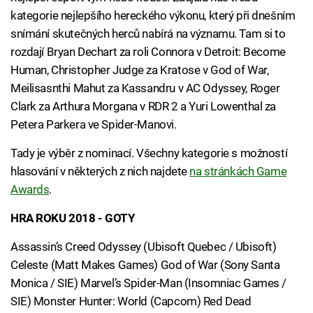
kategorie nejlepšího hereckého výkonu, který při dnešním
snímání skutečných herců nabírá na významu. Tam si to
rozdají Bryan Dechart za roli Connora v Detroit: Become
Human, Christopher Judge za Kratose v God of War,
Meilisasnthi Mahut za Kassandru v AC Odyssey, Roger
Clark za Arthura Morgana v RDR 2 a Yuri Lowenthal za
Petera Parkera ve Spider-Manovi.
Tady je výběr z nominací. Všechny kategorie s možností
hlasování v některých z nich najdete
na stránkách Game
Awards
.
HRA ROKU 2018 - GOTY
Assassin’s Creed Odyssey (Ubisoft Quebec / Ubisoft)
Celeste (Matt Makes Games) God of War (Sony Santa
Monica / SIE) Marvel’s Spider-Man (Insomniac Games /
SIE) Monster Hunter: World (Capcom) Red Dead