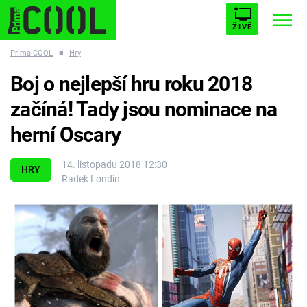
ŽIVĚ
Prima COOL
■
Hry
STARHOUSE
BUFFY, PŘEMOŽITELKA UPÍRŮ
Trendy:
Boj o nejlepší hru roku 2018
ESCAPE
PLNEJ KOTEL
AVENGERS 5
začíná! Tady jsou nominace na
herní Oscary
14. listopadu 2018 12:30
HRY
Radek Londin
Témata
Filmy
Seriály
Hry