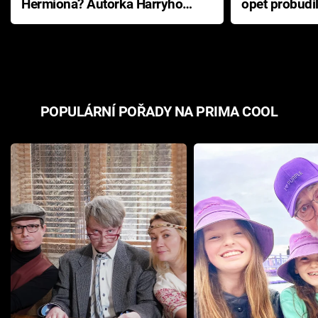
Hermiona? Autorka Harryho
opět probudi
Pottera přišla s ráznou
přichází s n
odpovědí
hororovou n
POPULÁRNÍ POŘADY NA PRIMA COOL