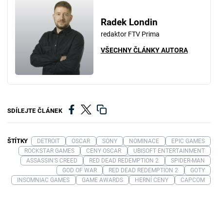
Radek Londin
redaktor FTV Prima
VŠECHNY ČLÁNKY AUTORA
SDÍLEJTE ČLÁNEK
ŠTÍTKY
DETROIT
OSCAR
SONY
NOMINACE
EPIC GAMES
ROCKSTAR GAMES
CENY OSCAR
UBISOFT ENTERTAINMENT
ASSASSIN'S CREED
RED DEAD REDEMPTION 2
SPIDER-MAN
GOD OF WAR
RED DEAD REDEMPTION 2
GOTY
INSOMNIAC GAMES
GAME AWARDS
HERNÍ CENY
CAPCOM