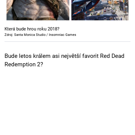
Cool Esport
Pořady
Která bude hrou roku 2018?
TV Program
Zdroj: Santa Monica Studio / Insomniac Games
Sledujte prima+
Bude letos králem asi největší favorit Red Dead
Redemption 2?
Přihlášení
Sledujte nás