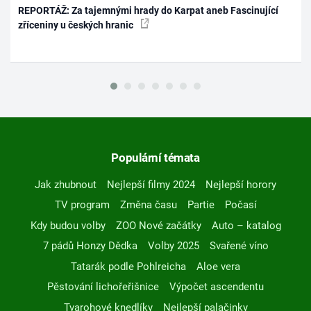
REPORTÁŽ: Za tajemnými hrady do Karpat aneb Fascinující
zříceniny u českých hranic
Populární témata
Jak zhubnout
Nejlepší filmy 2024
Nejlepší horory
TV program
Změna času
Partie
Počasí
Kdy budou volby
ZOO Nové začátky
Auto – katalog
7 pádů Honzy Dědka
Volby 2025
Svařené víno
Tatarák podle Pohlreicha
Aloe vera
Pěstování lichořeřišnice
Výpočet ascendentu
Tvarohové knedlíky
Nejlepší palačinky