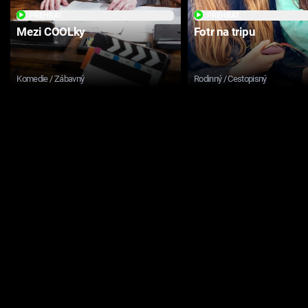
PŘEHRÁT
PŘEHRÁT
Mezi COOLky
Fotr na tripu
Komedie / Zábavný
Rodinný / Cestopisný