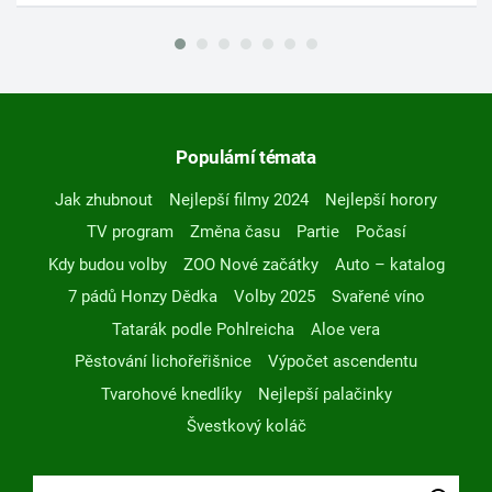
Populární témata
Jak zhubnout
Nejlepší filmy 2024
Nejlepší horory
TV program
Změna času
Partie
Počasí
Kdy budou volby
ZOO Nové začátky
Auto – katalog
7 pádů Honzy Dědka
Volby 2025
Svařené víno
Tatarák podle Pohlreicha
Aloe vera
Pěstování lichořeřišnice
Výpočet ascendentu
Tvarohové knedlíky
Nejlepší palačinky
Švestkový koláč