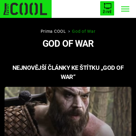
ŽIVĚ
STARHOUSE
BUFFY, PŘEMOŽITELKA UPÍRŮ
Trendy:
Prima COOL
God of War
GOD OF WAR
ESCAPE
PLNEJ KOTEL
AVENGERS 5
NEJNOVĚJŠÍ ČLÁNKY KE ŠTÍTKU „GOD OF
WAR“
Témata
Filmy
Seriály
Hry