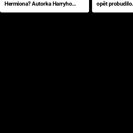
Hermiona? Autorka Harryho
opět probudilo
Pottera přišla s ráznou
přichází s neo
odpovědí
hororovou nab