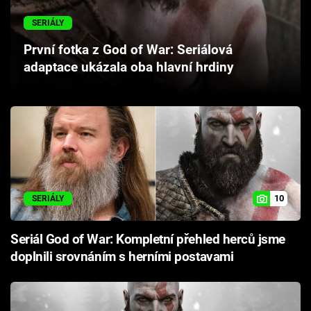
Cool Esport
SERIÁLY
Pořady
První fotka z God of War: Seriálová
adaptace ukázala oba hlavní hrdiny
TV Program
Sledujte prima+
Přihlášení
10
SERIÁLY
Sledujte nás
Seriál God of War: Kompletní přehled herců jsme
doplnili srovnáním s herními postavami