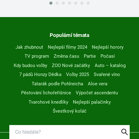
Populární témata
Jak zhubnout
Nejlepší filmy 2024
Nejlepší horory
TV program
Změna času
Partie
Počasí
Kdy budou volby
ZOO Nové začátky
Auto – katalog
7 pádů Honzy Dědka
Volby 2025
Svařené víno
Tatarák podle Pohlreicha
Aloe vera
Pěstování lichořeřišnice
Výpočet ascendentu
Tvarohové knedlíky
Nejlepší palačinky
Švestkový koláč