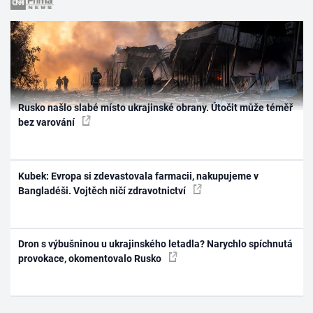
Rusko našlo slabé místo ukrajinské obrany. Útočit může téměř
bez varování
Kubek: Evropa si zdevastovala farmacii, nakupujeme v
Bangladéši. Vojtěch ničí zdravotnictví
Dron s výbušninou u ukrajinského letadla? Narychlo spíchnutá
provokace, okomentovalo Rusko