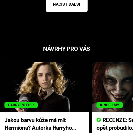
NAČÍST DALŠÍ
NÁVRHY PRO VÁS
HARRY POTTER
KINOFILMY
Jakou barvu kůže má mít
RECENZE: Smrtelné zlo se
Hermiona? Autorka Harryho
opět probudilo