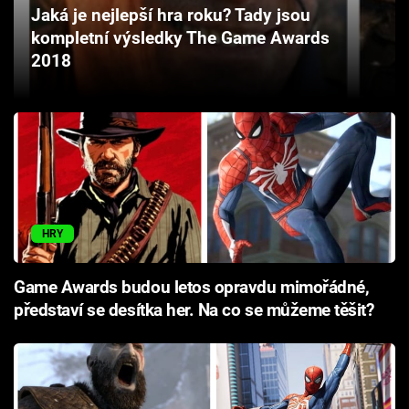
Jaká je nejlepší hra roku? Tady jsou
Cool Esport
kompletní výsledky The Game Awards
2018
Pořady
TV Program
Sledujte prima+
Přihlášení
HRY
Sledujte nás
Game Awards budou letos opravdu mimořádné,
představí se desítka her. Na co se můžeme těšit?