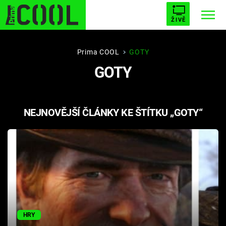
ŽIVĚ
STARHOUSE
BUFFY, PŘEMOŽITELKA UPÍRŮ
Trendy:
Prima COOL
GOTY
GOTY
ESCAPE
PLNEJ KOTEL
AVENGERS 5
NEJNOVĚJŠÍ ČLÁNKY KE ŠTÍTKU „GOTY“
Témata
Filmy
Seriály
Hry
HRY