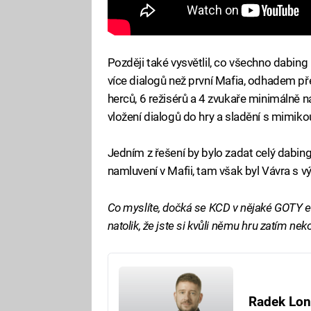
Později také vysvětlil, co všechno dabi
více dialogů než první Mafia, odhadem p
herců, 6 režisérů a 4 zvukaře minimálně n
vložení dialogů do hry a sladění s mimikou
Jedním z řešení by bylo zadat celý dabing
namluvení v Mafii, tam však byl Vávra s 
Co myslíte, dočká se KCD v nějaké GOTY 
natolik, že jste si kvůli němu hru zatím neko
Radek Lon