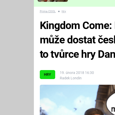
Které děsivé pecky vám
nejvíc zvednou tep?
Prima COOL
■
Hry
Kingdom Come: D
může dostat čes
to tvůrce hry Da
19. února 2018 16:30
HRY
Radek Londin