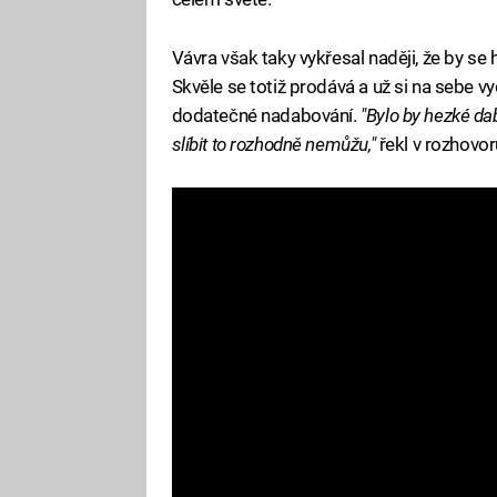
Vávra však taky vykřesal naději, že by s
Skvěle se totiž prodává a už si na sebe v
dodatečné nadabování.
"Bylo by hezké da
slíbit to rozhodně nemůžu,"
řekl v rozhovor