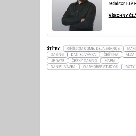
redaktor FTV 
VŠECHNY ČL
ŠTÍTKY
KINGDOM COME: DELIVERANCE
MAFI
DABING
DANIEL VÁVRA
ČEŠTINA
ALZA.
UPDATE
ČESKÝ DABING
MAFIA
DANIEL VÁVRA
WARHORSE STUDIOS
GOTY