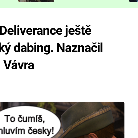
představit
eliverance ještě
ký dabing. Naznačil
n Vávra