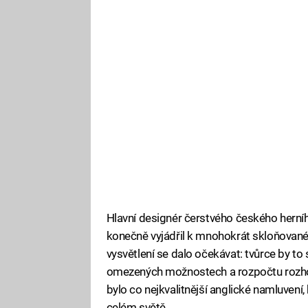
Hlavní designér čerstvého českého herní
konečně vyjádřil k mnohokrát skloňovan
vysvětlení se dalo očekávat: tvůrce by to s
omezených možnostech a rozpočtu rozho
bylo co nejkvalitnější anglické namluvení,
celém světě.