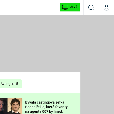
ŽIVĚ
Vyhledávání
Můj p
Prima+
É
CNN Prima NEWS
E
Prima FRESH
ŠÍ
Prima LIVING
E
Prima Ženy
Avengers 5
Prima LAJK
Bývalá castingová šéfka
OOL
Bonda řekla, které favority
Sledujte nás
na agenta 007 by hned