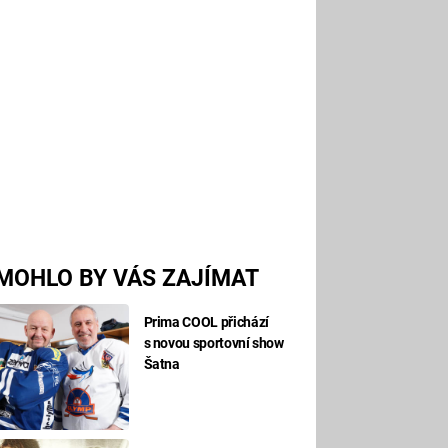
MOHLO BY VÁS ZAJÍMAT
Prima COOL přichází
s novou sportovní show
Šatna