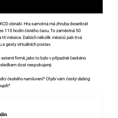
ng KCD obnáší. Hra samotná má zhruba desetkrát
řes 110 hodin čistého času. To zaměstná 50
a tři měsíce. Dalších několik měsíců pak trvá
 a gesty virtuálních postav.
 externí firmě, jako to bylo v případně českéno
výsledkem dost nespokojený.
edici českého namluvení? Chybí vám český dabing
upili?
din