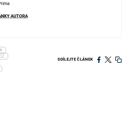
Prima
ÁNKY AUTORA
A
CZ
SDÍLEJTE ČLÁNEK