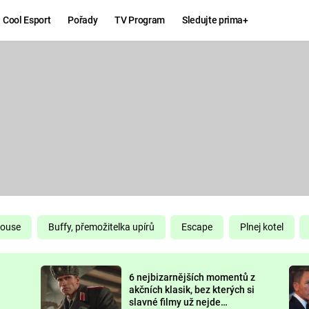
Cool Esport
Pořady
TV Program
Sledujte prima+
Hry
Zábava
MAFIA
ZÁBAVN
GALERI
GTA 6
NEJLEP
KINGDOM
KOMEDI
COME:
DELIVERANCE
CHUCK
House
Buffy, přemožitelka upírů
Escape
Plnej kotel
NORRIS
ESPORT
6 nejbizarnějších momentů z
DEADP
akčních klasik, bez kterých si
slavné filmy už nejde