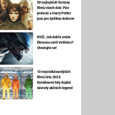
50 nejlepších fantasy
filmů všech dob: Pán
prstenů a Harry Potter
jsou jen špičkou ledovce
KVÍZ: Jak dobře znáte
filmovou sérii Vetřelec?
Otestujte se!
10 nejočekávanějších
filmů léta 2023:
Komiksové hity doplní
návraty akčních legend