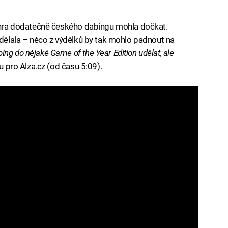
e hra dodatečně českého dabingu mohla dočkat.
ydělala – něco z výdělků by tak mohlo padnout na
bing do nějaké Game of the Year Edition udělat, ale
u pro Alza.cz (od času 5:09).