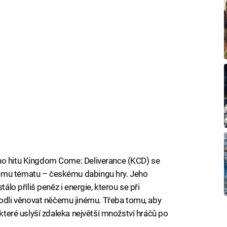
ho hitu Kingdom Come: Deliverance (KCD) se
ému tématu – českému dabingu hry. Jeho
tálo příliš peněz i energie, kterou se při
dli věnovat něčemu jinému. Třeba tomu, aby
 které uslyší zdaleka největší množství hráčů po