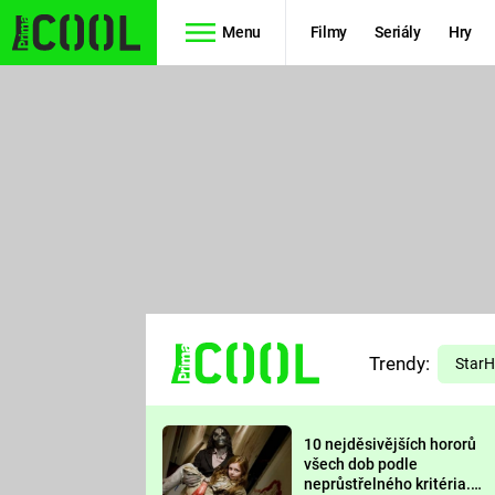
Menu
Filmy
Seriály
Hry
Seriály
Filmy
SIMPSONOVI
STAR WARS
HVĚZDNÁ
AVENGERS
BRÁNA
RYCHLE A
TEORIE
ZBĚSILE 10
Trendy:
VELKÉHO
Star
PREDÁTOR
TŘESKU
10 nejděsivějších hororů
FUTURAMA
všech dob podle
neprůstřelného kritéria.