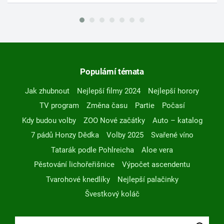
Populární témata
Jak zhubnout
Nejlepší filmy 2024
Nejlepší horory
TV program
Změna času
Partie
Počasí
Kdy budou volby
ZOO Nové začátky
Auto – katalog
7 pádů Honzy Dědka
Volby 2025
Svařené víno
Tatarák podle Pohlreicha
Aloe vera
Pěstování lichořeřišnice
Výpočet ascendentu
Tvarohové knedlíky
Nejlepší palačinky
Švestkový koláč