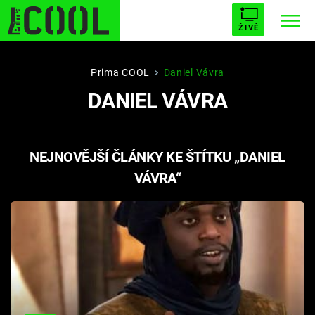
ŽIVĚ
STARHOUSE
BUFFY, PŘEMOŽITELKA UPÍRŮ
Trendy:
Prima COOL
Daniel Vávra
DANIEL VÁVRA
ESCAPE
PLNEJ KOTEL
AVENGERS 5
NEJNOVĚJŠÍ ČLÁNKY KE ŠTÍTKU „DANIEL
VÁVRA“
Témata
Filmy
Seriály
Hry