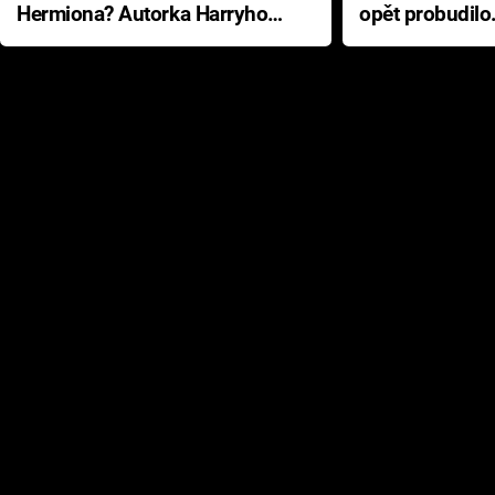
Hermiona? Autorka Harryho
opět probudilo
Pottera přišla s ráznou
přichází s neo
odpovědí
hororovou nab