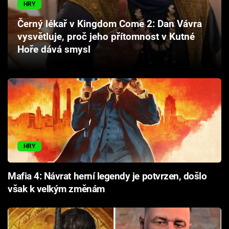
HRY
Cool Esport
Černý lékař v Kingdom Come 2: Dan Vávra
Pořady
vysvětluje, proč jeho přítomnost v Kutné
Hoře dává smysl
TV Program
Sledujte prima+
Přihlášení
HRY
Sledujte nás
Mafia 4: Návrat herní legendy je potvrzen, došlo
však k velkým změnám