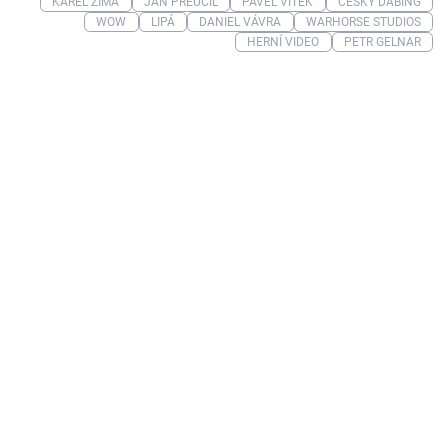
KAREL ZIMA
JAN PŘEUČIL
PAVEL VÍTEK
ČESKÝ DABING
WOW
LIPÁ
DANIEL VÁVRA
WARHORSE STUDIOS
HERNÍ VIDEO
PETR GELNAR