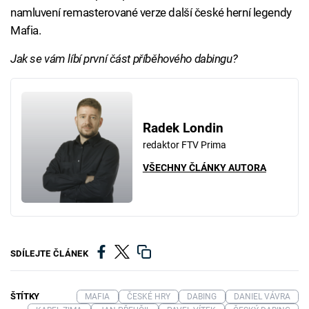
namluvení remasterované verze další české herní legendy
Mafia.
Jak se vám líbí první část příběhového dabingu?
Radek Londin
redaktor FTV Prima
VŠECHNY ČLÁNKY AUTORA
SDÍLEJTE ČLÁNEK
ŠTÍTKY
MAFIA
ČESKÉ HRY
DABING
DANIEL VÁVRA