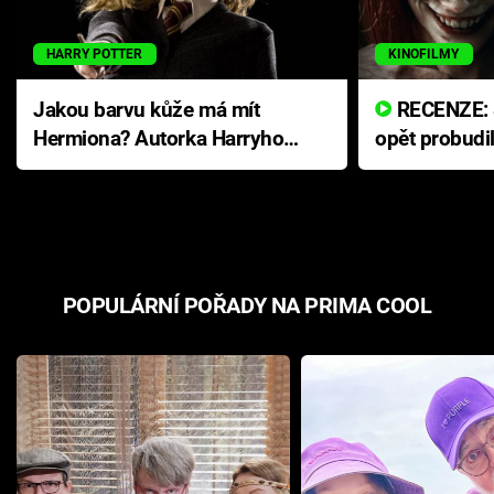
HARRY POTTER
KINOFILMY
Jakou barvu kůže má mít
RECENZE: Smrtelné zlo se
Hermiona? Autorka Harryho
opět probudi
Pottera přišla s ráznou
přichází s n
odpovědí
hororovou n
POPULÁRNÍ POŘADY NA PRIMA COOL