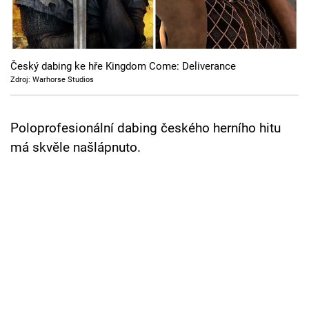
Cool Esport
Pořady
Český dabing ke hře Kingdom Come: Deliverance
TV Program
Zdroj: Warhorse Studios
Sledujte prima+
Poloprofesionální dabing českého herního hitu
má skvěle našlápnuto.
Přihlášení
Sledujte nás