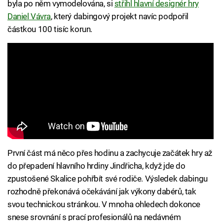
byla po něm vymodelována, si
střihl hlavní designér hry
Daniel Vávra
, který dabingový projekt navíc podpořil
částkou 100 tisíc korun.
První část má něco přes hodinu a zachycuje začátek hry až
do přepadení hlavního hrdiny Jindřicha, když jde do
zpustošené Skalice pohřbít své rodiče. Výsledek dabingu
rozhodně překonává očekávání jak výkony dabérů, tak
svou technickou stránkou. V mnoha ohledech dokonce
snese srovnání s prací profesionálů na nedávném