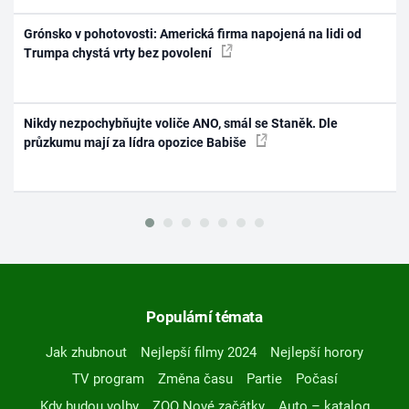
Grónsko v pohotovosti: Americká firma napojená na lidi od
Trumpa chystá vrty bez povolení
Nikdy nezpochybňujte voliče ANO, smál se Staněk. Dle
průzkumu mají za lídra opozice Babiše
Populární témata
Jak zhubnout
Nejlepší filmy 2024
Nejlepší horory
TV program
Změna času
Partie
Počasí
Kdy budou volby
ZOO Nové začátky
Auto – katalog