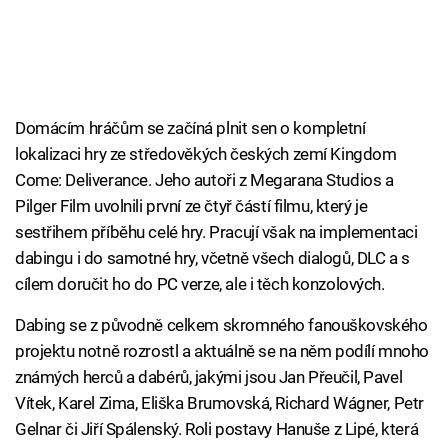
Domácím hráčům se začíná plnit sen o kompletní
lokalizaci hry ze středověkých českých zemí Kingdom
Come: Deliverance. Jeho autoři z Megarana Studios a
Pilger Film uvolnili první ze čtyř částí filmu, který je
sestřihem příběhu celé hry. Pracují však na implementaci
dabingu i do samotné hry, včetně všech dialogů, DLC a s
cílem doručit ho do PC verze, ale i těch konzolových.
Dabing se z původně celkem skromného fanouškovského
projektu notně rozrostl a aktuálně se na něm podílí mnoho
známých herců a dabérů, jakými jsou Jan Přeučil, Pavel
Vítek, Karel Zima, Eliška Brumovská, Richard Wágner, Petr
Gelnar či Jiří Spálenský. Roli postavy Hanuše z Lipé, která