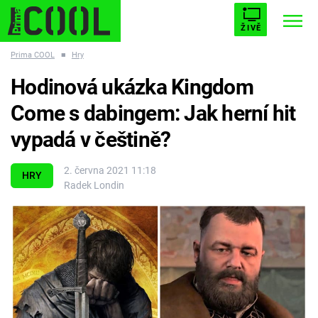
ŽIVĚ
Prima COOL
■
Hry
STARHOUSE
BUFFY, PŘEMOŽITELKA UPÍRŮ
Trendy:
Hodinová ukázka Kingdom
ESCAPE
PLNEJ KOTEL
AVENGERS 5
Come s dabingem: Jak herní hit
vypadá v češtině?
2. června 2021 11:18
HRY
Radek Londin
Témata
Filmy
Seriály
Hry