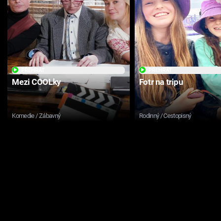
PŘEHRÁT
PŘEHRÁT
Mezi COOLky
Fotr na tripu
Komedie / Zábavný
Rodinný / Cestopisný