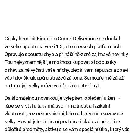
Český herní hit Kingdom Come: Deliverance se dočkal
velkého updatu na verzi 1.5, a to na všech platformách.
Opravuje spoustu chyb a přináší některé zajímavé novinky.
Tou nejvýznamnější je možnost kupovat si odpustky –
církev za ně vyčistí vaše hříchy, zlepší vám reputaci a zbaví
vás taky škraloupů u strážců zákona. Samozřejmě záleží
na tom, jak velký může váš "boží úplatek" být.
Další znatelnou novinkou je vylepšení oblečení u žen –-
lépe se vrství a taky má svoji hmotnost a fyzikální
vlastnosti, což ocení všichni, kdo rádi očumují sázavské
selky. Pokud jste při hraní poztráceli úkolové nebo jiné
důležité předměty, aktivuje se vám speciální úkol, který vás