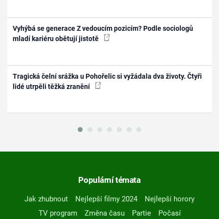
Vyhýbá se generace Z vedoucím pozicím? Podle sociologů
mladí kariéru obětují jistotě
Tragická čelní srážka u Pohořelic si vyžádala dva životy. Čtyři
lidé utrpěli těžká zranění
Populární témata
Jak zhubnout
Nejlepší filmy 2024
Nejlepší horory
TV program
Změna času
Partie
Počasí