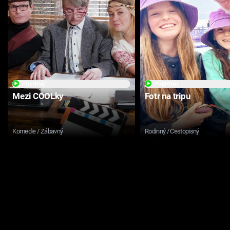
PŘEHRÁT
PŘEHRÁT
Mezi COOLky
Fotr na tripu
Komedie / Zábavný
Rodinný / Cestopisný