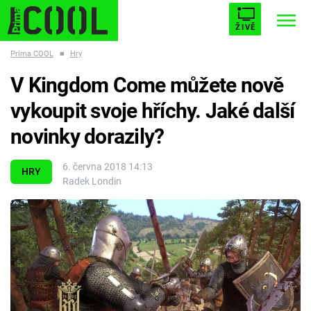
ŽIVĚ
Prima COOL
■
Hry
STARHOUSE
BUFFY, PŘEMOŽITELKA UPÍRŮ
Trendy:
V Kingdom Come můžete nově
ESCAPE
PLNEJ KOTEL
AVENGERS 5
vykoupit svoje hříchy. Jaké další
novinky dorazily?
6. června 2018 14:13
HRY
Radek Londin
Témata
Filmy
Seriály
Hry