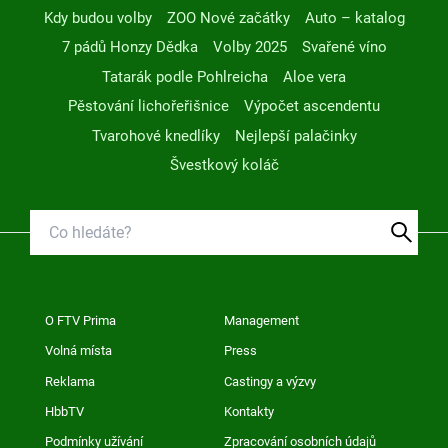
Kdy budou volby
ZOO Nové začátky
Auto – katalog
7 pádů Honzy Dědka
Volby 2025
Svařené víno
Tatarák podle Pohlreicha
Aloe vera
Pěstování lichořeřišnice
Výpočet ascendentu
Tvarohové knedlíky
Nejlepší palačinky
Švestkový koláč
O FTV Prima
Management
Volná místa
Press
Reklama
Castingy a výzvy
HbbTV
Kontakty
Podmínky užívání
Zpracování osobních údajů