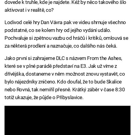
dovede k truhle, kde je najdete. Kéž by něco takového šlo
aktivovat i v realitě, co?
Lodivod celé hry Dan Vávra pak ve videu shrnuje všechno
podstatné, co se kolem hry od jejího vydání událo.
Pochvaluje si zpětnou vazbu od hráčů i kritiků, omlouvá se
za některá prodlení a naznačuje, co dalšího nás čeká.
Jako první si zahrajeme DLC s názvem From the Ashes,
které se v plné parádě představí na E3. Jak už víme z
dřívějška, dostaneme v něm možnost znovu vystavět, co
bylo nájezdníky zničeno. Kdo doufal, že to bude Skalice
nebo Rovná, tak nemířil přesně. Krátký záběr v čase 8:30
totiž ukazuje, že půjde o Přibyslavice.