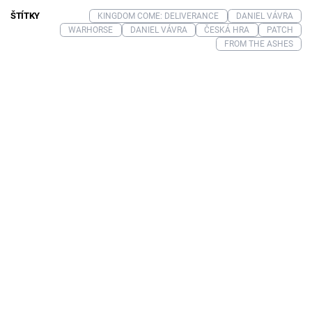
ŠTÍTKY
KINGDOM COME: DELIVERANCE
DANIEL VÁVRA
WARHORSE
DANIEL VÁVRA
ČESKÁ HRA
PATCH
FROM THE ASHES