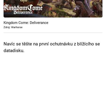
Cool Esport
Pořady
Kingdom Come: Deliverance
TV Program
Zdroj: Warhorse
Sledujte prima+
Navíc se těšte na první ochutnávku z blížícího se
datadisku.
Přihlášení
Sledujte nás