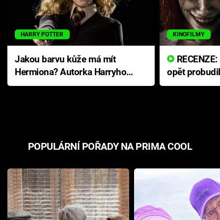
HARRY POTTER
KINOFILMY
Jakou barvu kůže má mít
RECENZE: Smrtelné zlo se
Hermiona? Autorka Harryho
opět probudi
Pottera přišla s ráznou
přichází s n
odpovědí
hororovou n
POPULÁRNÍ POŘADY NA PRIMA COOL