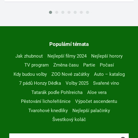
Populární témata
Jak zhubnout
Nejlepší filmy 2024
Nejlepší horory
TV program
Změna času
Partie
Počasí
Kdy budou volby
ZOO Nové začátky
Auto – katalog
7 pádů Honzy Dědka
Volby 2025
Svařené víno
Tatarák podle Pohlreicha
Aloe vera
Pěstování lichořeřišnice
Výpočet ascendentu
Tvarohové knedlíky
Nejlepší palačinky
Švestkový koláč