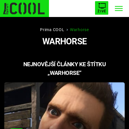
ŽIVĚ
STARHOUSE
BUFFY, PŘEMOŽITELKA UPÍRŮ
Trendy:
Prima COOL
Warhorse
WARHORSE
ESCAPE
PLNEJ KOTEL
AVENGERS 5
NEJNOVĚJŠÍ ČLÁNKY KE ŠTÍTKU
„WARHORSE“
Témata
Filmy
Seriály
Hry