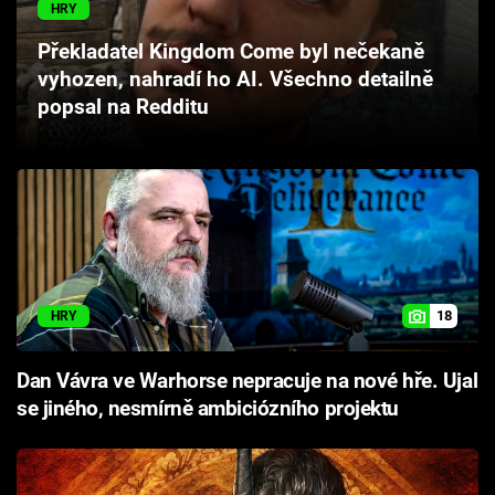
HRY
Cool Esport
Překladatel Kingdom Come byl nečekaně
Pořady
vyhozen, nahradí ho AI. Všechno detailně
popsal na Redditu
TV Program
Sledujte prima+
Přihlášení
18
HRY
Sledujte nás
Dan Vávra ve Warhorse nepracuje na nové hře. Ujal
se jiného, nesmírně ambiciózního projektu