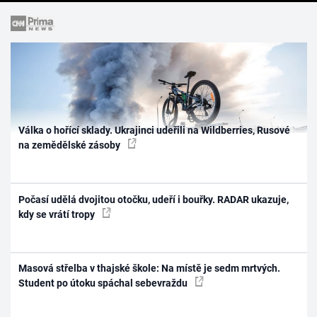
Válka o hořící sklady. Ukrajinci udeřili na Wildberries, Rusové
na zemědělské zásoby
Počasí udělá dvojitou otočku, udeří i bouřky. RADAR ukazuje,
kdy se vrátí tropy
Masová střelba v thajské škole: Na místě je sedm mrtvých.
Student po útoku spáchal sebevraždu