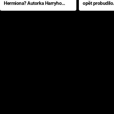
Hermiona? Autorka Harryho
opět probudilo
Pottera přišla s ráznou
přichází s neo
odpovědí
hororovou nab