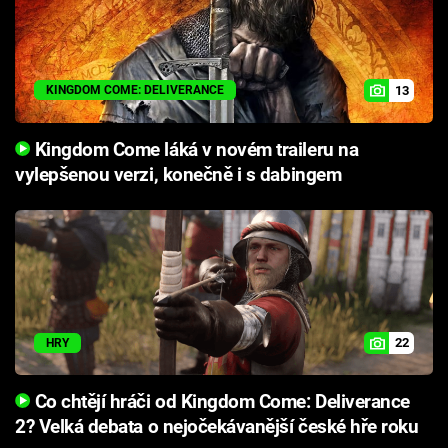
13
KINGDOM COME: DELIVERANCE
Kingdom Come láká v novém traileru na
vylepšenou verzi, konečně i s dabingem
22
HRY
Co chtějí hráči od Kingdom Come: Deliverance
2? Velká debata o nejočekávanější české hře roku