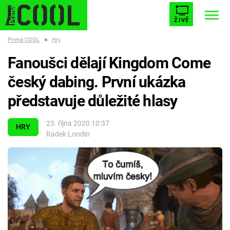
ŽIVĚ
Prima COOL
■
Hry
STARHOUSE
BUFFY, PŘEMOŽITELKA UPÍRŮ
Trendy:
Fanoušci dělají Kingdom Come
ESCAPE
PLNEJ KOTEL
AVENGERS 5
český dabing. První ukázka
představuje důležité hlasy
23. října 2020 10:37
HRY
Radek Londin
Témata
Filmy
Seriály
Hry