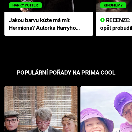
HARRY POTTER
KINOFILMY
Jakou barvu kůže má mít
RECENZE: Smrtelné zlo se
Hermiona? Autorka Harryho
opět probudi
Pottera přišla s ráznou
přichází s n
odpovědí
hororovou n
POPULÁRNÍ POŘADY NA PRIMA COOL