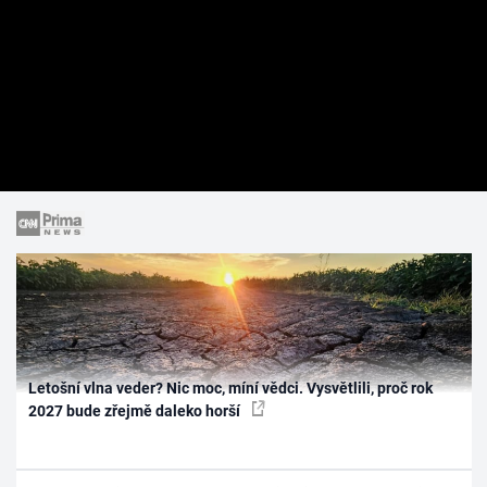
Letošní vlna veder? Nic moc, míní vědci. Vysvětlili, proč rok
2027 bude zřejmě daleko horší