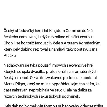
Český středověký herní hit Kingdom Come se dočká
českého namluvení, i když nevznikne oficiální cestou.
Chopili se ho totiž fanoušci v čele s Arturem Komňackým,
který celý dabing režíroval a namluvil taky postavu Jana
Ptáčka.
Nadabování se týká pouze filmových sekvencí ve hře,
kterých se ujala dvacítka profesionálních i amatérských
českých herců. O kvalitní zvukovou podobu se postaral
Marek Pilger, který se musel vypořádat zejména s tím, že
část nahrávání neprobíhala ve studiu, ale na dálku za
různých technických i akustických podmínek.
Celý dabing by měl vyjít formou příběhového videosestřihu