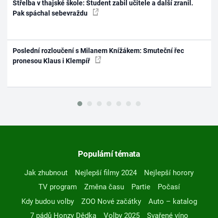
Střelba v thajské škole: Student zabil učitele a další zranil.
Pak spáchal sebevraždu
Poslední rozloučení s Milanem Knížákem: Smuteční řec
pronesou Klaus i Klempíř
Populární témata
Jak zhubnout
Nejlepší filmy 2024
Nejlepší horory
TV program
Změna času
Partie
Počasí
Kdy budou volby
ZOO Nové začátky
Auto – katalog
7 pádů Honzy Dědka
Volby 2025
Svařené víno