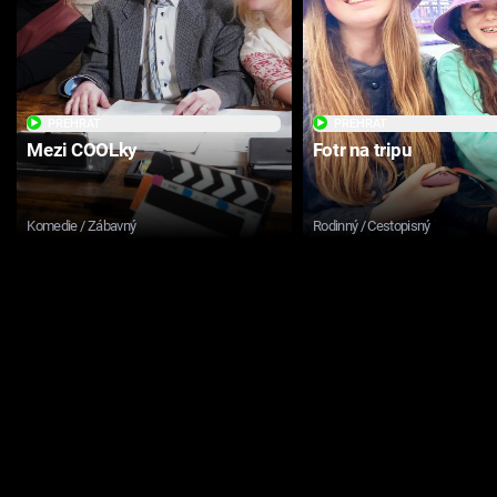
PŘEHRÁT
PŘEHRÁT
Mezi COOLky
Fotr na tripu
Komedie / Zábavný
Rodinný / Cestopisný