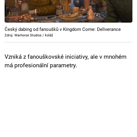
Cool Esport
Pořady
Český dabing od fanoušků v Kingdom Come: Deliverance
TV Program
Zdroj: Warhorse Studios / koláž
Sledujte prima+
Vzniká z fanouškovské iniciativy, ale v mnohém
má profesionální parametry.
Přihlášení
Sledujte nás