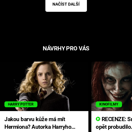
NAČÍST DALŠÍ
NÁVRHY PRO VÁS
HARRY POTTER
KINOFILMY
Jakou barvu kůže má mít
RECENZE: Smrtelné zlo se
Hermiona? Autorka Harryho
opět probudilo