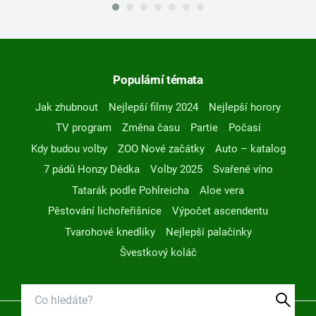
Populární témata
Jak zhubnout
Nejlepší filmy 2024
Nejlepší horory
TV program
Změna času
Partie
Počasí
Kdy budou volby
ZOO Nové začátky
Auto – katalog
7 pádů Honzy Dědka
Volby 2025
Svařené víno
Tatarák podle Pohlreicha
Aloe vera
Pěstování lichořeřišnice
Výpočet ascendentu
Tvarohové knedlíky
Nejlepší palačinky
Švestkový koláč