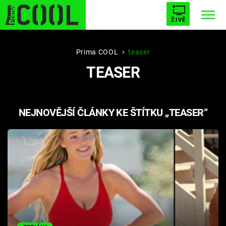
ŽIVĚ
STARHOUSE
BUFFY, PŘEMOŽITELKA UPÍRŮ
Trendy:
Prima COOL
teaser
TEASER
ESCAPE
PLNEJ KOTEL
AVENGERS 5
NEJNOVĚJŠÍ ČLÁNKY KE ŠTÍTKU „TEASER“
Témata
Filmy
Seriály
Hry