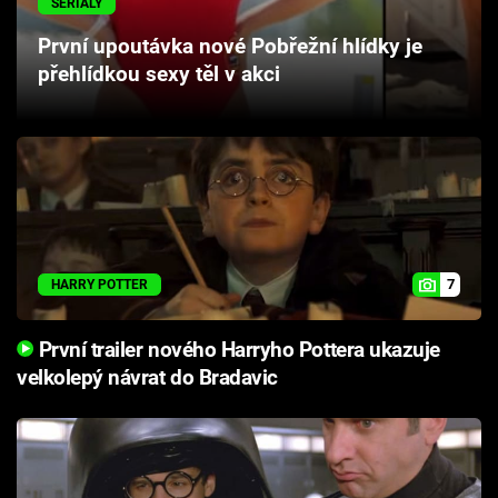
SERIÁLY
Cool Esport
První upoutávka nové Pobřežní hlídky je
přehlídkou sexy těl v akci
Pořady
TV Program
Sledujte prima+
Přihlášení
7
HARRY POTTER
Sledujte nás
První trailer nového Harryho Pottera ukazuje
velkolepý návrat do Bradavic