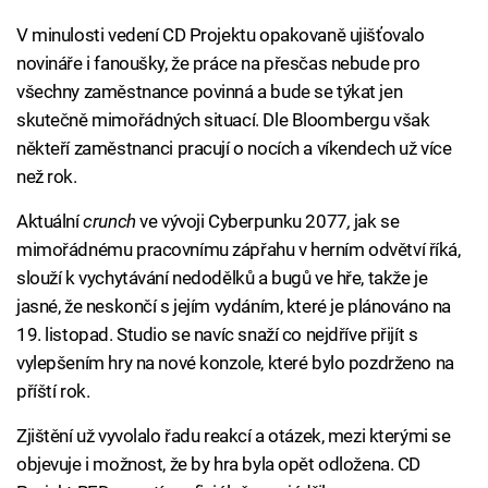
V minulosti vedení CD Projektu opakovaně ujišťovalo
novináře i fanoušky, že práce na přesčas nebude pro
všechny zaměstnance povinná a bude se týkat jen
skutečně mimořádných situací. Dle Bloombergu však
někteří zaměstnanci pracují o nocích a víkendech už více
než rok.
Aktuální
crunch
ve vývoji Cyberpunku 2077
,
jak se
mimořádnému pracovnímu zápřahu v herním odvětví říká,
slouží k vychytávání nedodělků a bugů ve hře, takže je
jasné, že neskončí s jejím vydáním, které je plánováno na
19. listopad. Studio se navíc snaží co nejdříve přijít s
vylepšením hry na nové konzole, které bylo pozdrženo na
příští rok.
Zjištění už vyvolalo řadu reakcí a otázek, mezi kterými se
objevuje i možnost, že by hra byla opět odložena. CD