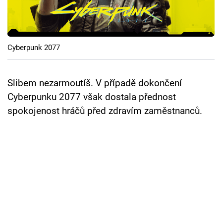
Cool Esport
Pořady
Cyberpunk 2077
TV Program
Sledujte prima+
Slibem nezarmoutíš. V případě dokončení
Cyberpunku 2077 však dostala přednost
spokojenost hráčů před zdravím zaměstnanců.
Přihlášení
Sledujte nás