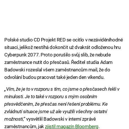
Polské studio CD Projekt RED se ocitlo v nezáviděníhodné
situaci, jelikož nestíhá dokončit už dvakrát odloženou hru
Cyberpunk 2077. Proto porušilo svůj slib, že nebude
zaměstnance nutit do přesčasů. Ředitel studia Adam
Badowski rozeslal všem zaměstnancům mail, že do
odvolání budou pracovat také jeden den víkendu.
„Vím, že je to v rozporu s tím, co jsme o přesčasech řekli v
minulosti. Je to také v rozporu s mým osobním
přesvědčením, že přesčas není řešení problému. Ke
zvládnutí situace jsme už ale využili všechny ostatní
možnosti,
“ vysvětlil Badowski v interní zprávě
zaměstnancům, jak
zjistil magazín Bloomberg
.