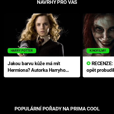
NÁVRHY PRO VÁS
HARRY POTTER
KINOFILMY
Jakou barvu kůže má mít
RECENZE: Smrtelné zlo se
Hermiona? Autorka Harryho
opět probudi
Pottera přišla s ráznou
přichází s n
odpovědí
hororovou n
POPULÁRNÍ POŘADY NA PRIMA COOL