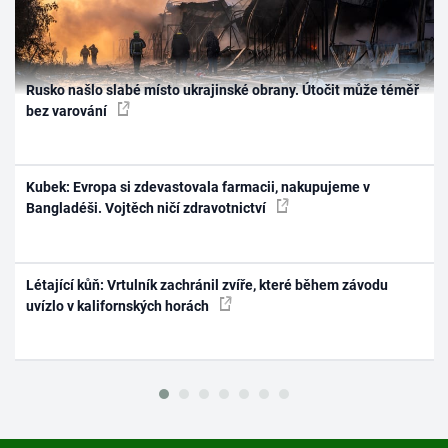
Rusko našlo slabé místo ukrajinské obrany. Útočit může téměř
bez varování
Kubek: Evropa si zdevastovala farmacii, nakupujeme v
Bangladéši. Vojtěch ničí zdravotnictví
Létající kůň: Vrtulník zachránil zvíře, které během závodu
uvízlo v kalifornských horách