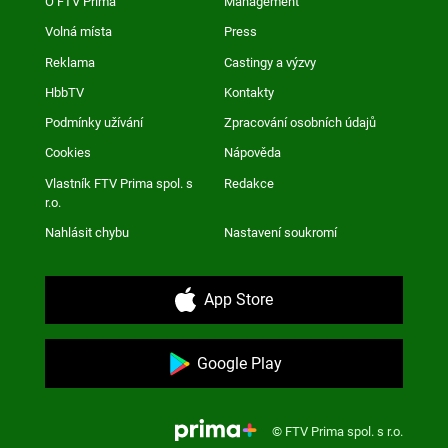
O FTV Prima
Management
Volná místa
Press
Reklama
Castingy a výzvy
HbbTV
Kontakty
Podmínky užívání
Zpracování osobních údajů
Cookies
Nápověda
Vlastník FTV Prima spol. s
Redakce
r.o.
Nahlásit chybu
Nastavení soukromí
App Store
Google Play
© FTV Prima spol. s r.o.