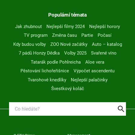
Populární témata
Jak zhubnout
Nejlepší filmy 2024
Nejlepší horory
TV program
Změna času
Partie
Počasí
Kdy budou volby
ZOO Nové začátky
Auto – katalog
7 pádů Honzy Dědka
Volby 2025
Svařené víno
Tatarák podle Pohlreicha
Aloe vera
Pěstování lichořeřišnice
Výpočet ascendentu
Tvarohové knedlíky
Nejlepší palačinky
Švestkový koláč