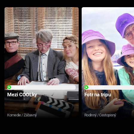
PŘEHRÁT
PŘEHRÁT
Mezi COOLky
Fotr na tripu
Komedie / Zábavný
Rodinný / Cestopisný