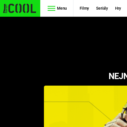
Menu
Filmy
Seriály
Hry
Seriály
Filmy
SIMPSONOVI
STAR WARS
HVĚZDNÁ
AVENGERS
BRÁNA
NEJN
RYCHLE A
TEORIE
ZBĚSILE 10
VELKÉHO
PREDÁTOR
TŘESKU
FUTURAMA