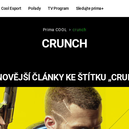
Cool Esport
Pořady
TV Program
Sledujte prima+
Prima COOL
crunch
Hry
Zábava
CRUNCH
MAFIA
ZÁBAVN
GALERI
GTA 6
NEJLEP
OVĚJŠÍ ČLÁNKY KE ŠTÍTKU „CR
KINGDOM
KOMEDI
COME:
DELIVERANCE
CHUCK
NORRIS
ESPORT
DEADP