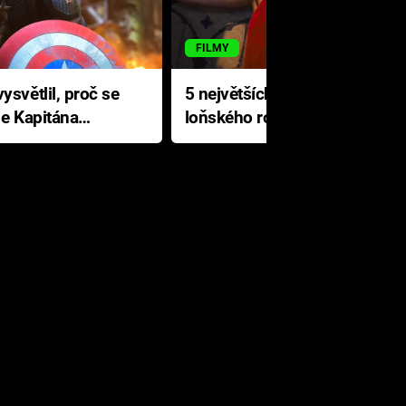
FILMY
ysvětlil, proč se
5 největších propadáků
le Kapitána
loňského roku: Disney na
jediné katastrofě prodělal 200
milionů dolarů