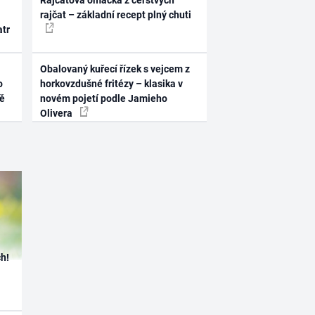
Rajčatová omáčka z čerstvých
rajčat – základní recept plný chuti
atr
Obalovaný kuřecí řízek s vejcem z
o
horkovzdušné fritézy – klasika v
ně
novém pojetí podle Jamieho
Olivera
h!