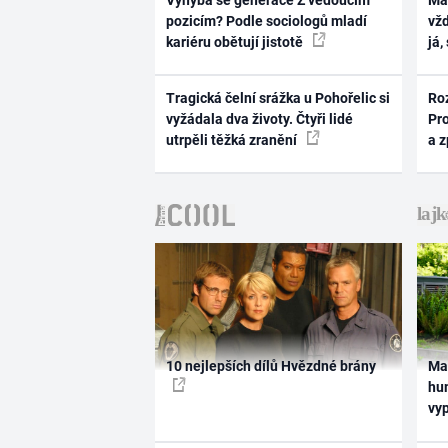
Vyhýbá se generace Z vedoucím
Ma
pozicím? Podle sociologů mladí
vž
kariéru obětují jistotě
já,
Tragická čelní srážka u Pohořelic si
Ro
vyžádala dva životy. Čtyři lidé
Pr
utrpěli těžká zranění
a 
10 nejlepších dílů Hvězdné brány
Ma
hum
vy