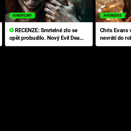
KINOFILMY
AVENGERS
RECENZE: Smrtelné zlo se
Chris Evans v
opět probudilo. Nový Evil Dead
nevrátí do ro
přichází s neodolatelnou
Ameriky
hororovou nabídkou