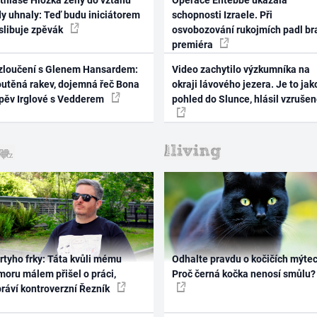
thiase Hložka ženy do vztahu
Operace Entebbe ukázala
dy uhnaly: Teď budu iniciátorem
schopnosti Izraele. Při
 slibuje zpěvák
osvobozování rukojmích padl br
premiéra
zloučení s Glenem Hansardem:
Video zachytilo výzkumníka na
outěná rakev, dojemná řeč Bona
okraji lávového jezera. Je to jak
zpěv Irglové s Vedderem
pohled do Slunce, hlásil vzruše
rtyho frky: Táta kvůli mému
Odhalte pravdu o kočičích mýtec
oru málem přišel o práci,
Proč černá kočka nenosí smůlu?
práví kontroverzní Řezník