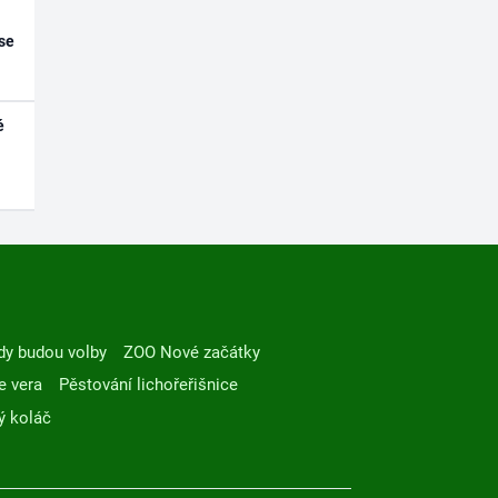
se
é
dy budou volby
ZOO Nové začátky
e vera
Pěstování lichořeřišnice
ý koláč