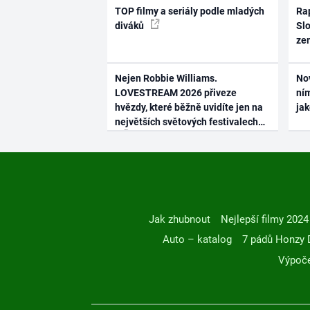
TOP filmy a seriály podle mladých
Rap
diváků
Slo
ze
Nejen Robbie Williams.
No
LOVESTREAM 2026 přiveze
ním
hvězdy, které běžně uvidíte jen na
ja
největších světových festivalech
Jak zhubnout
Nejlepší filmy 2024
Auto – katalog
7 pádů Honzy 
Výpoče