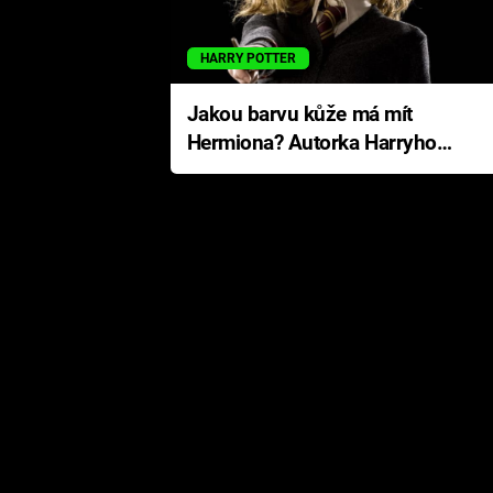
HARRY POTTER
Jakou barvu kůže má mít
Hermiona? Autorka Harryho
Pottera přišla s ráznou
odpovědí