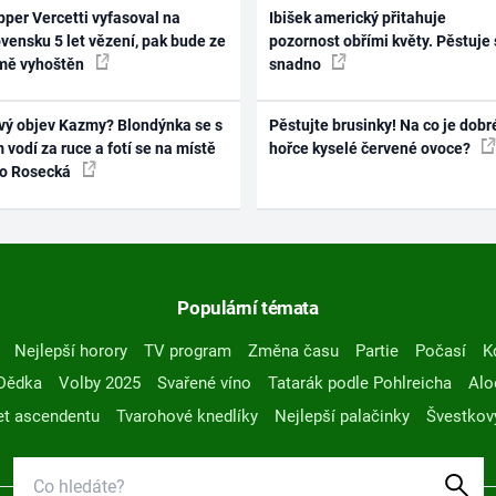
per Vercetti vyfasoval na
Ibišek americký přitahuje
vensku 5 let vězení, pak bude ze
pozornost obřími květy. Pěstuje 
mě vyhoštěn
snadno
vý objev Kazmy? Blondýnka se s
Pěstujte brusinky! Na co je dobr
 vodí za ruce a fotí se na místě
hořce kyselé červené ovoce?
ko Rosecká
Populární témata
Nejlepší horory
TV program
Změna času
Partie
Počasí
K
Dědka
Volby 2025
Svařené víno
Tatarák podle Pohlreicha
Alo
t ascendentu
Tvarohové knedlíky
Nejlepší palačinky
Švestkov