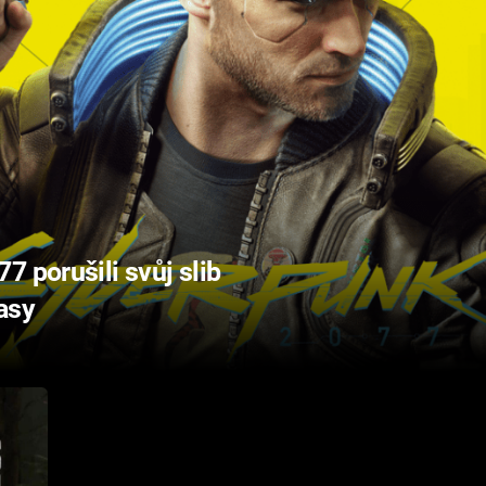
7 porušili svůj slib
asy