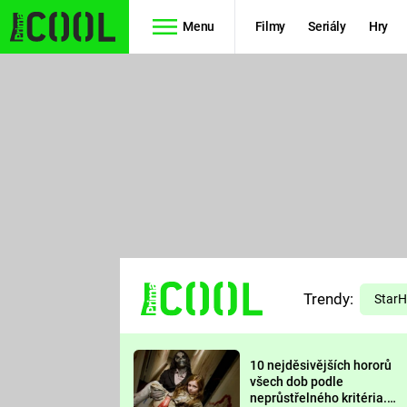
Menu
Filmy
Seriály
Hry
Seriály
Filmy
SIMPSONOVI
STAR WARS
HVĚZDNÁ
AVENGERS
BRÁNA
RYCHLE A
TEORIE
ZBĚSILE 10
Trendy:
VELKÉHO
Star
PREDÁTOR
TŘESKU
10 nejděsivějších hororů
FUTURAMA
všech dob podle
neprůstřelného kritéria.