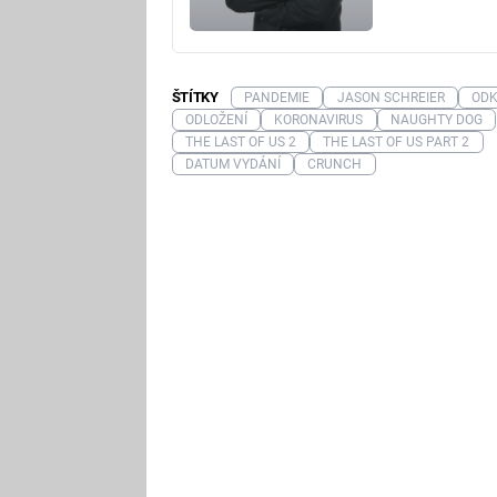
ŠTÍTKY
PANDEMIE
JASON SCHREIER
OD
ODLOŽENÍ
KORONAVIRUS
NAUGHTY DOG
THE LAST OF US 2
THE LAST OF US PART 2
DATUM VYDÁNÍ
CRUNCH