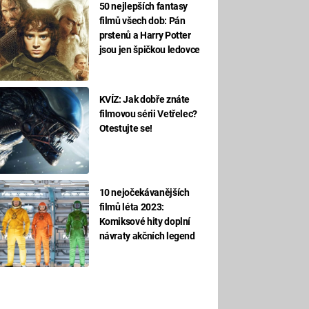
50 nejlepších fantasy
filmů všech dob: Pán
prstenů a Harry Potter
jsou jen špičkou ledovce
KVÍZ: Jak dobře znáte
filmovou sérii Vetřelec?
Otestujte se!
10 nejočekávanějších
filmů léta 2023:
Komiksové hity doplní
návraty akčních legend