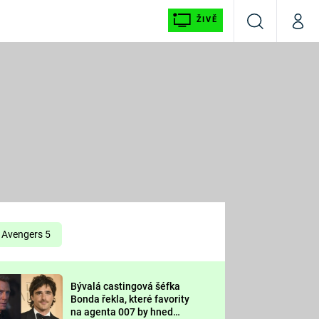
ŽIVĚ
Vyhledávání
Můj p
Prima+
É
CNN Prima NEWS
E
Prima FRESH
ŠÍ
Prima LIVING
E
Prima Ženy
Avengers 5
Prima LAJK
Bývalá castingová šéfka
OOL
Bonda řekla, které favority
Sledujte nás
na agenta 007 by hned