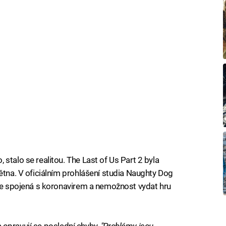
stalo se realitou. The Last of Us Part 2 byla
ětna. V oficiálním prohlášení studia Naughty Dog
ize spojená s koronavirem a nemožnost vydat hru
 a opravují se poslední chyby.
"Problémy jsou