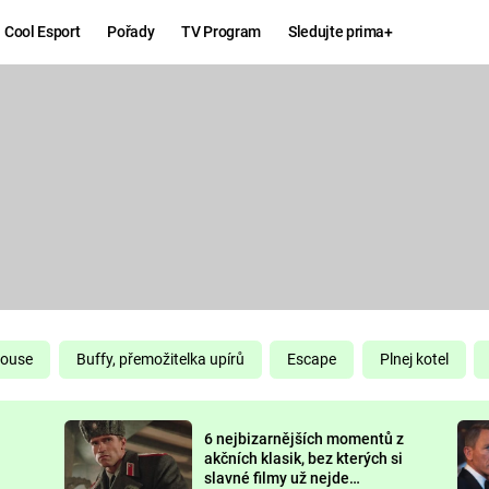
Cool Esport
Pořady
TV Program
Sledujte prima+
Hry
Zábava
MAFIA
ZÁBAVN
GALERI
GTA 6
NEJLEP
KINGDOM
KOMEDI
COME:
DELIVERANCE
CHUCK
House
Buffy, přemožitelka upírů
Escape
Plnej kotel
NORRIS
ESPORT
6 nejbizarnějších momentů z
DEADP
akčních klasik, bez kterých si
slavné filmy už nejde