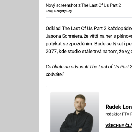
Nový screenshot z The Last Of Us Part 2
Zdroj: Naughty Dog
Odklad The Last Of Us Part 2 každopádn
Jasona Schreiera, že většina her s plán
potýkat se zpožděním. Bude se týkat i 
2077, kde studio stále trvá na tom, že vy
Co říkáte na odsunutí The Last of Us Part 
obáváte?
Radek Lon
redaktor FTV 
VŠECHNY ČL