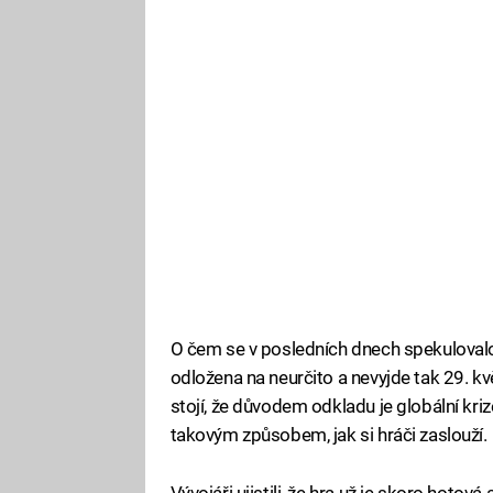
O čem se v posledních dnech spekulovalo, 
odložena na neurčito a nevyjde tak 29. kv
stojí, že důvodem odkladu je globální kr
takovým způsobem, jak si hráči zaslouží.
Vývojáři ujistili, že hra už je skoro hotová