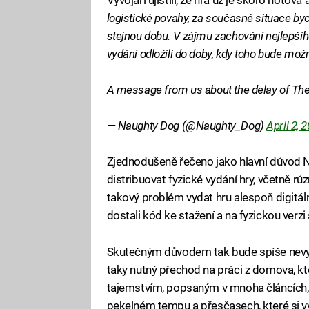
logistické povahy, za současné situace b
stejnou dobu. V zájmu zachování nejlepší
vydání odložili do doby, kdy toho bude mož
A message from us about the delay of The 
— Naughty Dog (@Naughty_Dog)
April 2, 
Zjednodušeně řečeno jako hlavní důvod 
distribuovat fyzické vydání hry, včetně rů
takový problém vydat hru alespoň digitáln
dostali kód ke stažení a na fyzickou verzi 
Skutečným důvodem tak bude spíše nevyla
taky nutný přechod na práci z domova, kt
tajemstvím, popsaným v mnoha článcích, 
pekelném tempu a přesčasech, které si vy