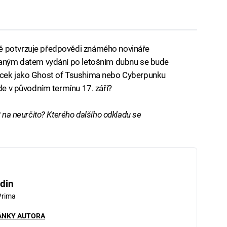
ě potvrzuje předpovědi známého novináře
ovaným datem vydání po letošním dubnu se bude
pecek jako Ghost of Tsushima nebo Cyberpunku
jde v původním termínu 17. září?
2 na neurčito? Kterého dalšího odkladu se
din
Prima
ÁNKY AUTORA