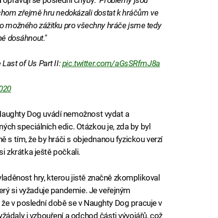
ychom zřejmě hru nedokázali dostat k hráčům ve
ho možného zážitku pro všechny hráče jsme tedy
né dosáhnout."
Last of Us Part II:
pic.twitter.com/aGsSRfmJ8a
2020
Naughty Dog uvádí nemožnost vydat a
zných speciálních edic. Otázkou je, zda by byl
ě s tím, že by hráči s objednanou fyzickou verzí
si zkrátka ještě počkali.
děnost hry, kterou jistě značně zkomplikoval
erý si vyžaduje pandemie. Je veřejným
že v poslední době se v Naughty Dog pracuje v
žádaly i vzbouření a odchod části vývojářů, což