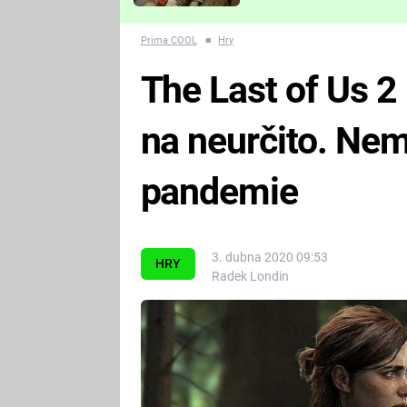
Které děsivé pecky vám
nejvíc zvednou tep?
Prima COOL
■
Hry
The Last of Us 2
na neurčito. Nem
pandemie
3. dubna 2020 09:53
HRY
Radek Londin