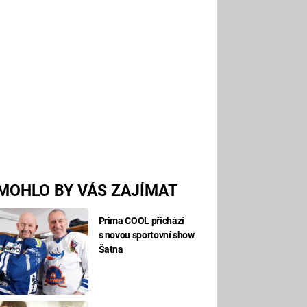
MOHLO BY VÁS ZAJÍMAT
Prima COOL přichází
s novou sportovní show
Šatna