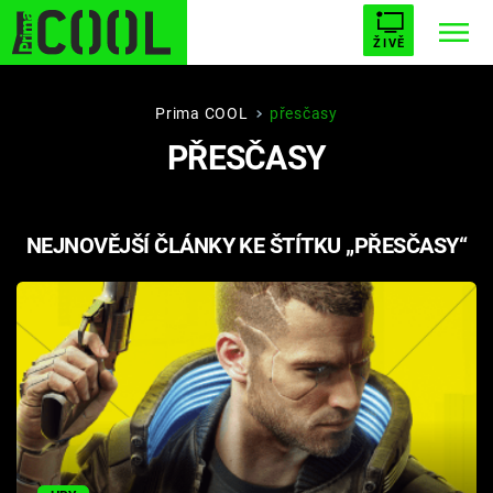
ŽIVĚ
STARHOUSE
BUFFY, PŘEMOŽITELKA UPÍRŮ
Trendy:
Prima COOL
přesčasy
PŘESČASY
ESCAPE
PLNEJ KOTEL
AVENGERS 5
NEJNOVĚJŠÍ ČLÁNKY KE ŠTÍTKU „PŘESČASY“
Témata
Filmy
Seriály
Hry