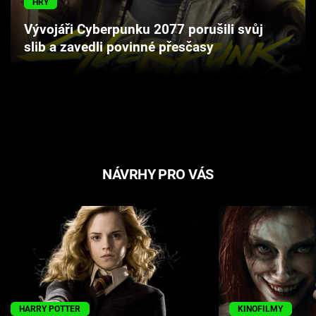
HRY
Cool Esport
Vývojáři Cyberpunku 2077 porušili svůj
slib a zavedli povinné přesčasy
Pořady
TV Program
Sledujte prima+
Přihlášení
NÁVRHY PRO VÁS
Sledujte nás
HARRY POTTER
KINOFILMY