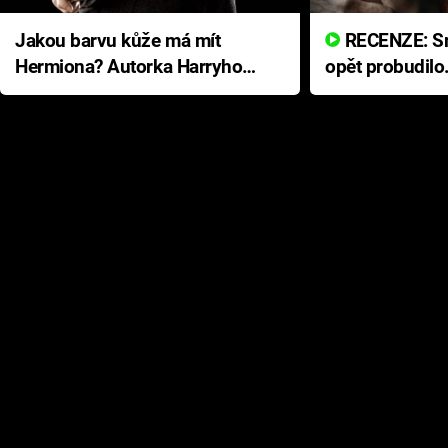
Jakou barvu kůže má mít
RECENZE: Smrtelné zlo se
Hermiona? Autorka Harryho
opět probudilo
Pottera přišla s ráznou
přichází s neo
odpovědí
hororovou nab