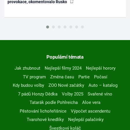
provokace, okomentovalo Rusko
Populární témata
Jak zhubnout
Nejlepší filmy 2024
Nejlepší horory
TV program
Změna času
Partie
Počasí
Kdy budou volby
ZOO Nové začátky
Auto – katalog
7 pádů Honzy Dědka
Volby 2025
Svařené víno
Tatarák podle Pohlreicha
Aloe vera
Pěstování lichořeřišnice
Výpočet ascendentu
Tvarohové knedlíky
Nejlepší palačinky
Švestkový koláč