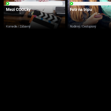
PŘEHRÁT
PŘEHRÁT
Mezi COOLky
Fotr na tripu
Komedie / Zábavný
Rodinný / Cestopisný