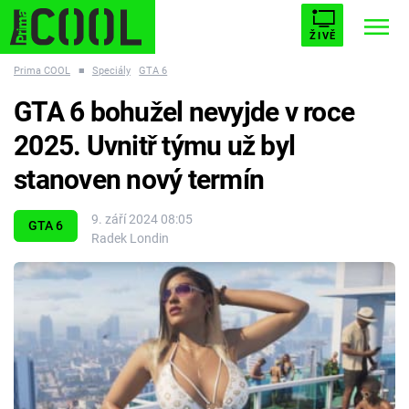
ŽIVĚ
Prima COOL
■
Speciály
GTA 6
STARHOUSE
BUFFY, PŘEMOŽITELKA UPÍRŮ
Trendy:
GTA 6 bohužel nevyjde v roce
ESCAPE
PLNEJ KOTEL
AVENGERS 5
2025. Uvnitř týmu už byl
stanoven nový termín
9. září 2024 08:05
GTA 6
Radek Londin
Témata
Filmy
Seriály
Hry