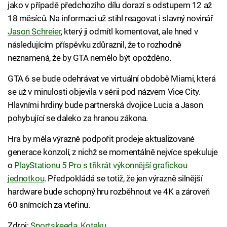
jako v případě předchozího dílu dorazí s odstupem 12 až
18 měsíců. Na informaci už stihl reagovat i slavný novinář
Jason Schreier
, který ji odmítl komentovat, ale hned v
následujícím příspěvku zdůraznil, že to rozhodně
neznamená, že by GTA nemělo být opožděno.
GTA 6 se bude odehrávat ve virtuální obdobě Miami, která
se už v minulosti objevila v sérii pod názvem Vice City.
Hlavními hrdiny bude partnerská dvojice Lucia a Jason
pohybující se daleko za hranou zákona.
Hra by měla výrazně podpořit prodeje aktualizované
generace konzolí, z nichž se momentálně nejvíce spekuluje
o
PlayStationu 5 Pro s třikrát výkonnější grafickou
jednotkou
. Předpokládá se totiž, že jen výrazně silnější
hardware bude schopný hru rozběhnout ve 4K a zároveň
60 snímcích za vteřinu.
Zdroj:
Sportskeeda
,
Kotaku