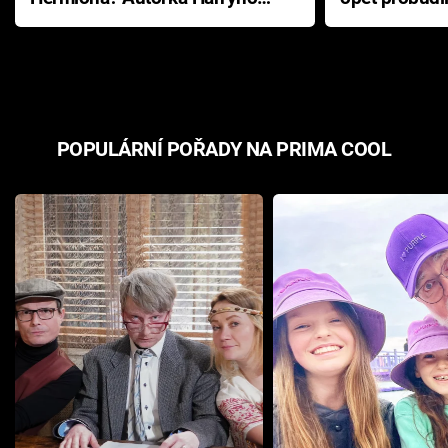
Pottera přišla s ráznou
přichází s n
odpovědí
hororovou n
POPULÁRNÍ POŘADY NA PRIMA COOL