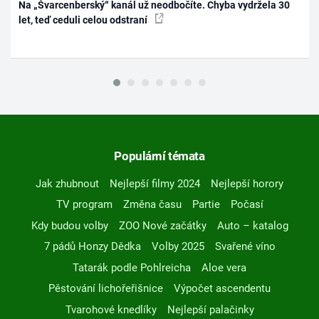
Na „Švarcenberský“ kanál už neodbočíte. Chyba vydržela 30
let, teď ceduli celou odstraní
Populární témata
Jak zhubnout
Nejlepší filmy 2024
Nejlepší horory
TV program
Změna času
Partie
Počasí
Kdy budou volby
ZOO Nové začátky
Auto – katalog
7 pádů Honzy Dědka
Volby 2025
Svařené víno
Tatarák podle Pohlreicha
Aloe vera
Pěstování lichořeřišnice
Výpočet ascendentu
Tvarohové knedlíky
Nejlepší palačinky