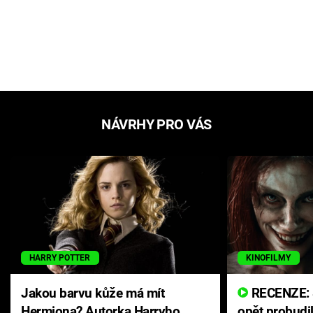
NÁVRHY PRO VÁS
HARRY POTTER
KINOFILMY
Jakou barvu kůže má mít
RECENZE: Smrtelné zlo se
Hermiona? Autorka Harryho
opět probudi