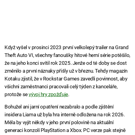
Když vyšel v prosinci 2023 první velkolepý trailer na Grand
Theft Auto VI, všechny fanoušky hitové herní série potěšilo,
že na jeho konci svítil rok 2025. Jenže od té doby se dost
změnilo a první náznaky přišly už v březnu. Tehdy magazín
Kotaku zjistil, že v Rockstar Games zavedli povinnost, aby
všichni zaměstnanci pracovali celý týden z kanceláře,
protože se
vývoj hry zpožďuje
.
Bohužel ani jarní opatření nezabralo a podle zjištění
insidera Liama už byla hra interně odložena na rok 2026.
Měla by vyjít někdy v jeho první polovině na aktuální
generaci konzolí PlayStation a Xbox. PC verze pak stejně