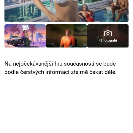
Cool Esport
Pořady
TV Program
42 fotografií
Sledujte prima+
Na nejočekávanější hru současnosti se bude
Přihlášení
podle čerstvých informací zřejmě čekat déle.
Sledujte nás