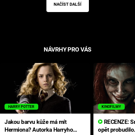
NAČÍST DALŠÍ
NÁVRHY PRO VÁS
HARRY POTTER
KINOFILMY
Jakou barvu kůže má mít
RECENZE: Smrtelné zlo se
Hermiona? Autorka Harryho
opět probudilo