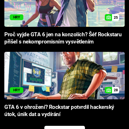
25
HRY
Proč vyjde GTA 6 jen na konzolích? Šéf Rockstaru
přišel s nekompromisním vysvětlením
28
HRY
GTA 6 v ohrožení? Rockstar potvrdil hackerský
útok, únik dat a vydírání