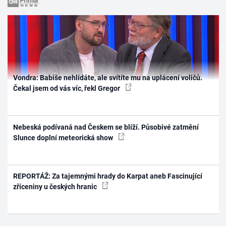
Vondra: Babiše nehlídáte, ale svítíte mu na uplácení voličů.
Čekal jsem od vás víc, řekl Gregor
Nebeská podívaná nad Českem se blíží. Působivé zatmění
Slunce doplní meteorická show
REPORTÁŽ: Za tajemnými hrady do Karpat aneb Fascinující
zříceniny u českých hranic