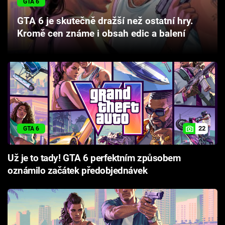
GTA 6
Cool Esport
GTA 6 je skutečně dražší než ostatní hry.
Kromě cen známe i obsah edic a balení
Pořady
TV Program
Sledujte prima+
Přihlášení
22
GTA 6
Sledujte nás
Už je to tady! GTA 6 perfektním způsobem
oznámilo začátek předobjednávek