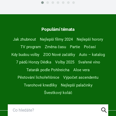
Populární témata
Jak zhubnout
Nejlepší filmy 2024
Nejlepší horory
TV program
Změna času
Partie
Počasí
Kdy budou volby
ZOO Nové začátky
Auto – katalog
7 pádů Honzy Dědka
Volby 2025
Svařené víno
Tatarák podle Pohlreicha
Aloe vera
Pěstování lichořeřišnice
Výpočet ascendentu
Tvarohové knedlíky
Nejlepší palačinky
Švestkový koláč