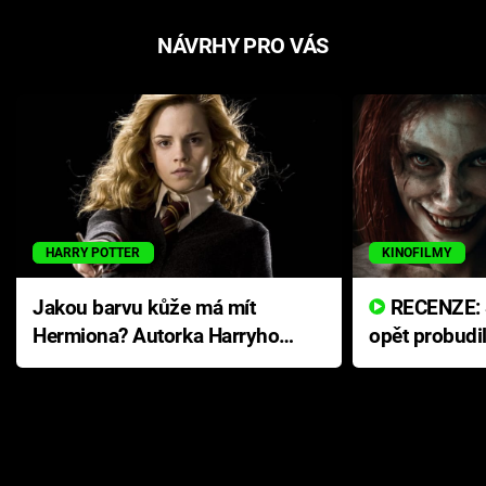
NÁVRHY PRO VÁS
HARRY POTTER
KINOFILMY
Jakou barvu kůže má mít
RECENZE: Smrtelné zlo se
Hermiona? Autorka Harryho
opět probudi
Pottera přišla s ráznou
přichází s n
odpovědí
hororovou n