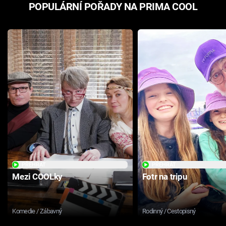
POPULÁRNÍ POŘADY NA PRIMA COOL
PŘEHRÁT
PŘEHRÁT
Mezi COOLky
Fotr na tripu
Komedie / Zábavný
Rodinný / Cestopisný