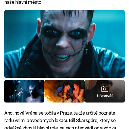
naše hlavní město.
8 fotografií
Ano, nová Vrána se točila v Praze, takže určitě poznáte
řadu velmi povědomých lokací. Bill Skarsgård, který se
odvážně zhostil hlavní role, na nich předvádí opravdová