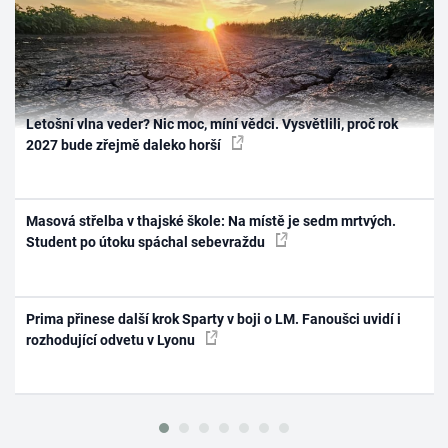
Letošní vlna veder? Nic moc, míní vědci. Vysvětlili, proč rok
2027 bude zřejmě daleko horší
Masová střelba v thajské škole: Na místě je sedm mrtvých.
Student po útoku spáchal sebevraždu
Prima přinese další krok Sparty v boji o LM. Fanoušci uvidí i
rozhodující odvetu v Lyonu