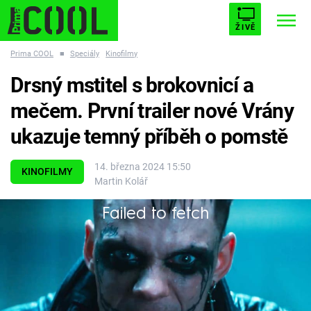
ŽIVĚ
Prima COOL
■
Speciály
Kinofilmy
STARHOUSE
BUFFY, PŘEMOŽITELKA UPÍRŮ
Trendy:
Drsný mstitel s brokovnicí a
ESCAPE
PLNEJ KOTEL
AVENGERS 5
mečem. První trailer nové Vrány
ukazuje temný příběh o pomstě
14. března 2024 15:50
KINOFILMY
Martin Kolář
Témata
Failed to fetch
Filmy
Jste připraveni na velký návrat Vrány, který vás
zavede... do Prahy?
Seriály
Hry