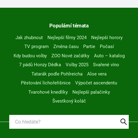
Populární témata
Jak zhubnout
Nejlepší filmy 2024
Nejlepší horory
TV program
Změna času
Partie
Počasí
Kdy budou volby
ZOO Nové začátky
Auto – katalog
7 pádů Honzy Dědka
Volby 2025
Svařené víno
Tatarák podle Pohlreicha
Aloe vera
Pěstování lichořeřišnice
Výpočet ascendentu
Tvarohové knedlíky
Nejlepší palačinky
Švestkový koláč