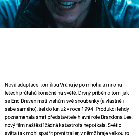
Cool Esport
Pořady
TV Program
Sledujte prima+
Přihlášení
Nová adaptace komiksu Vrána je po mnoha a mnoha
letech průtahů konečně na světě. Drsný příběh o tom, jak
Sledujte nás
se Eric Draven mstí vrahům své snoubenky (a vlastně i
sebe samého), šel do kin už v roce 1994. Produkci tehdy
poznamenala smrt představitele hlavní role Brandona Lee,
nový film naštěstí žádná katastrofa nepotkala. Světlo
světa tak mohl spatřit první trailer, v němž hraje velkou roli