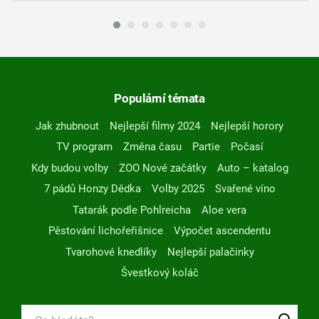
Populární témata
Jak zhubnout
Nejlepší filmy 2024
Nejlepší horory
TV program
Změna času
Partie
Počasí
Kdy budou volby
ZOO Nové začátky
Auto – katalog
7 pádů Honzy Dědka
Volby 2025
Svařené víno
Tatarák podle Pohlreicha
Aloe vera
Pěstování lichořeřišnice
Výpočet ascendentu
Tvarohové knedlíky
Nejlepší palačinky
Švestkový koláč