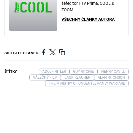
šéfeditor FTV Prima, COOL &
ZOOM
VŠECHNY ČLÁNKY AUTORA
SDÍLEJTE ČLÁNEK
ŠTÍTKY
ADOLF HITLER
GUY RITCHIE
HENRY CAVILL
VÁLEČNÝ FILM
JACK REACHER
ALAN RITCHSON
THE MINISTRY OF UNGENTLEMANLY WARFARE