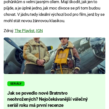
pohůnkům s velmi jasným cílem. Mají škodit, jak jen to
půjde, a je úplně jedno, jak moc divoce se při tom budou
chovat. V jádru tedy ideální výchozí bod pro film, jenž by se
mohl stát novou žánrovou klasikou.
Zdroj:
The Playlist
,
IGN
SERIÁLY
Jak se povedlo nové Bratrstvo
neohrožených? Nejočekávanější válečný
seriál roku má první recenze