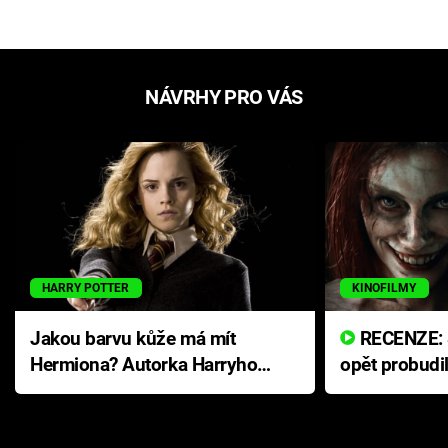
NÁVRHY PRO VÁS
HARRY POTTER
KINOFILMY
Jakou barvu kůže má mít
RECENZE: Smrtelné zlo se
Hermiona? Autorka Harryho
opět probudi
Pottera přišla s ráznou
přichází s n
odpovědí
hororovou n