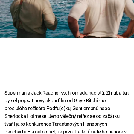
Cool Esport
Pořady
TV Program
Sledujte prima+
Přihlášení
Sledujte nás
Superman a Jack Reacher vs. hromada nacistů. Zhruba tak
by šel popsat nový akční film od Guye Ritchieho,
proslulého režiséra Podfu(c)ku, Gentlemanů nebo
Sherlocka Holmese. Jeho válečný nářez se od začátku
tvářil jako konkurence Tarantinových Hanebných
panchartů – a nutno říct, že první trailer (máte ho nahoře v