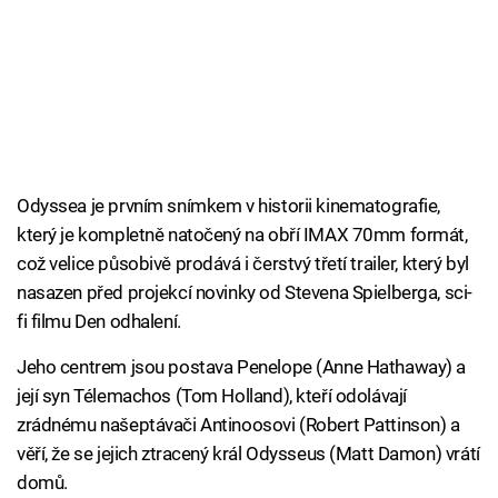
Odyssea je prvním snímkem v historii kinematografie,
který je kompletně natočený na obří IMAX 70mm formát,
což velice působivě prodává i čerstvý třetí trailer, který byl
nasazen před projekcí novinky od Stevena Spielberga, sci-
fi filmu Den odhalení.
Jeho centrem jsou postava Penelope (Anne Hathaway) a
její syn Télemachos (Tom Holland), kteří odolávají
zrádnému našeptávači Antinoosovi (Robert Pattinson) a
věří, že se jejich ztracený král Odysseus (Matt Damon) vrátí
domů.