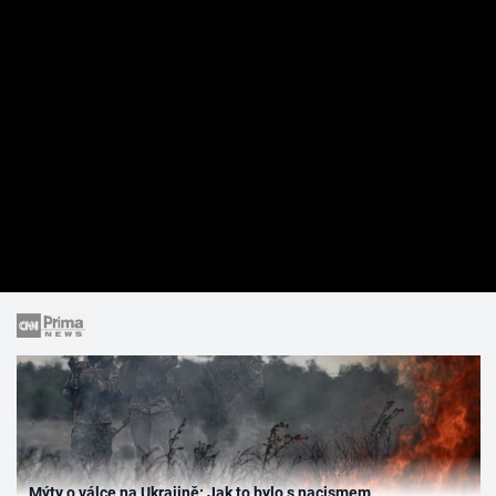
Mýty o válce na Ukrajině: Jak to bylo s nacismem,