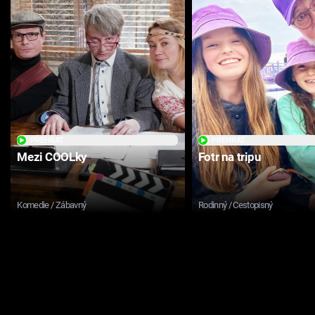
PŘEHRÁT
PŘEHRÁT
Mezi COOLky
Fotr na tripu
Komedie / Zábavný
Rodinný / Cestopisný