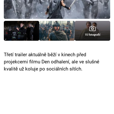
Cool Esport
Pořady
TV Program
15 fotografií
Sledujte prima+
Třetí trailer aktuálně běží v kinech před
Přihlášení
projekcemi filmu Den odhalení, ale ve slušné
kvalitě už koluje po sociálních sítích.
Sledujte nás