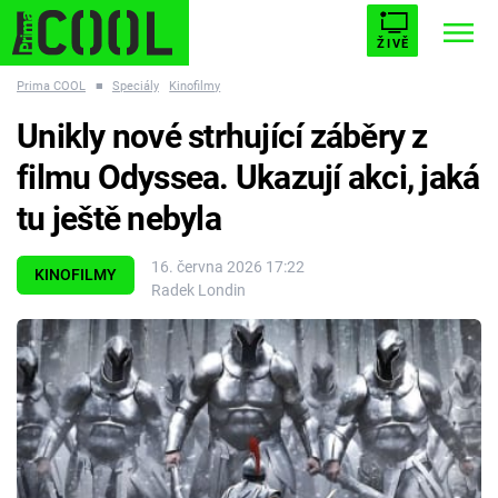
ŽIVĚ
Prima COOL
■
Speciály
Kinofilmy
STARHOUSE
BUFFY, PŘEMOŽITELKA UPÍRŮ
Trendy:
Unikly nové strhující záběry z
ESCAPE
PLNEJ KOTEL
AVENGERS 5
filmu Odyssea. Ukazují akci, jaká
tu ještě nebyla
16. června 2026 17:22
KINOFILMY
Radek Londin
Témata
Filmy
Seriály
Hry