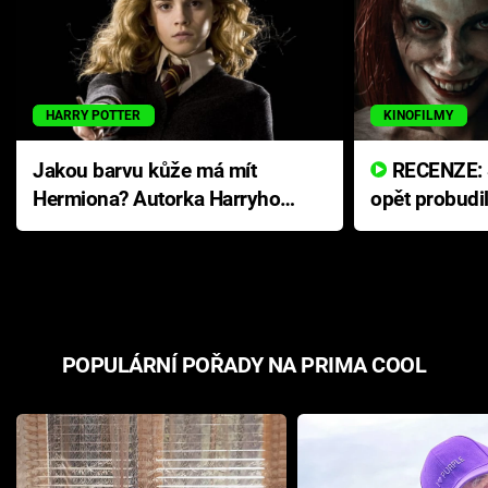
HARRY POTTER
KINOFILMY
Jakou barvu kůže má mít
RECENZE: Smrtelné zlo se
Hermiona? Autorka Harryho
opět probudi
Pottera přišla s ráznou
přichází s n
odpovědí
hororovou n
POPULÁRNÍ POŘADY NA PRIMA COOL