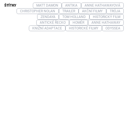
ŠTÍTKY
MATT DAMON
ANTIKA
ANNE HATHAWAYOVÁ
CHRISTOPHER NOLAN
TRAILER
AKČNÍ FILMY
TRÓJA
ZENDAYA
TOM HOLLAND
HISTORICKÝ FILM
ANTICKÉ ŘECKO
HOMÉR
ANNE HATHAWAY
KNIŽNÍ ADAPTACE
HISTORICKÉ FILMY
ODYSSEA