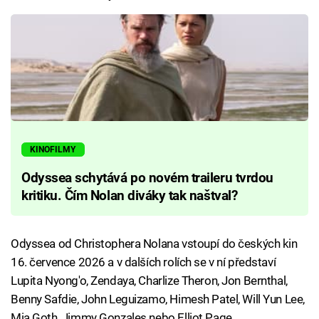
KINOFILMY
Odyssea schytává po novém traileru tvrdou
kritiku. Čím Nolan diváky tak naštval?
Odyssea od Christophera Nolana vstoupí do českých kin
16. července 2026 a v dalších rolích se v ní představí
Lupita Nyong'o, Zendaya, Charlize Theron, Jon Bernthal,
Benny Safdie, John Leguizamo, Himesh Patel, Will Yun Lee,
Mia Goth, Jimmy Gonzales nebo Elliot Page.