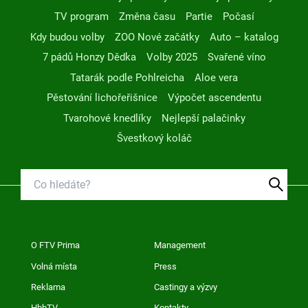
TV program
Změna času
Partie
Počasí
Kdy budou volby
ZOO Nové začátky
Auto – katalog
7 pádů Honzy Dědka
Volby 2025
Svařené víno
Tatarák podle Pohlreicha
Aloe vera
Pěstování lichořeřišnice
Výpočet ascendentu
Tvarohové knedlíky
Nejlepší palačinky
Švestkový koláč
O FTV Prima
Management
Volná místa
Press
Reklama
Castingy a výzvy
HbbTV
Kontakty