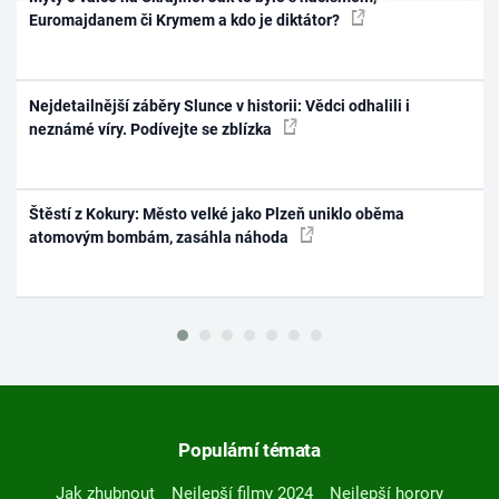
Euromajdanem či Krymem a kdo je diktátor?
Nejdetailnější záběry Slunce v historii: Vědci odhalili i
neznámé víry. Podívejte se zblízka
Štěstí z Kokury: Město velké jako Plzeň uniklo oběma
atomovým bombám, zasáhla náhoda
Populární témata
Jak zhubnout
Nejlepší filmy 2024
Nejlepší horory