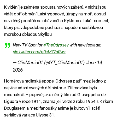
K vidění je zejména spousta nových záběrů, v nichž jsou
vidět obří obrnění Laistrygonové, útrapy na moři, dosud
neviděný prostřih na obávaného Kyklopa a také moment,
který pravděpodobně pochází z napadení šestihlavou
mořskou obludou Skyllou.
New TV Spot for
#TheOdyssey
with new footage:
pic.twitter.com/q0aM77nRwz
— ClipMania01 (@YT_ClipMania01)
June 14,
2026
Homérova hrdinská epopej Odyssea patří mezi jedno z
nejvíce adaptovaných děl historie. Zfilmována byla
mnohokrát – poprvé jako němý film od Giuseppeho de
Liguora v roce 1911, známá je i verze z roku 1954 s Kirkem
Douglasem a mezi fanoušky anime je kultovní i sci-fi
seriálová variace Ulysse 31.