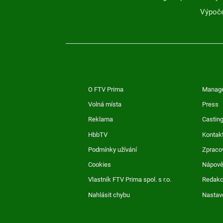
Výpoče
O FTV Prima
Manag
Volná místa
Press
Reklama
Casting
HbbTV
Kontak
Podmínky užívání
Zpraco
Cookies
Nápov
Vlastník FTV Prima spol. s r.o.
Redak
Nahlásit chybu
Nastav