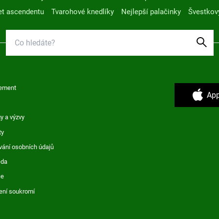
t ascendentu
Tvarohové knedlíky
Nejlepší palačinky
Švestkov
ement
App
y a výzvy
ty
vání osobních údajů
ěda
ce
ení soukromí