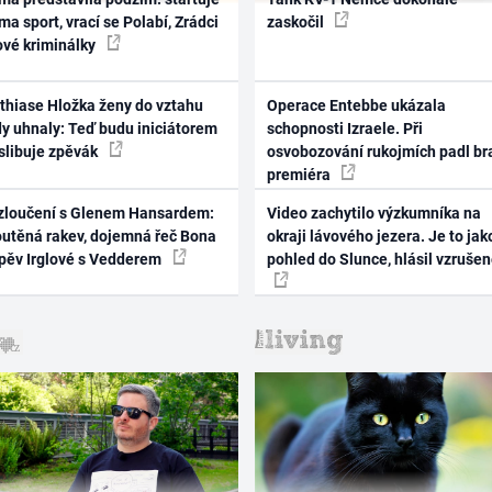
ma sport, vrací se Polabí, Zrádci
zaskočil
ové kriminálky
thiase Hložka ženy do vztahu
Operace Entebbe ukázala
dy uhnaly: Teď budu iniciátorem
schopnosti Izraele. Při
 slibuje zpěvák
osvobozování rukojmích padl br
premiéra
zloučení s Glenem Hansardem:
Video zachytilo výzkumníka na
outěná rakev, dojemná řeč Bona
okraji lávového jezera. Je to jak
zpěv Irglové s Vedderem
pohled do Slunce, hlásil vzruše