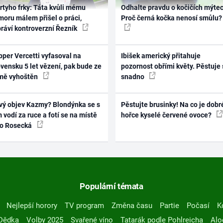
rtyho frky: Táta kvůli mému
Odhalte pravdu o kočičích mýtec
oru málem přišel o práci,
Proč černá kočka nenosí smůlu?
práví kontroverzní Řezník
per Vercetti vyfasoval na
Ibišek americký přitahuje
vensku 5 let vězení, pak bude ze
pozornost obřími květy. Pěstuje 
mě vyhoštěn
snadno
vý objev Kazmy? Blondýnka se s
Pěstujte brusinky! Na co je dobr
 vodí za ruce a fotí se na místě
hořce kyselé červené ovoce?
ko Rosecká
Populární témata
Nejlepší horory
TV program
Změna času
Partie
Počasí
K
Dědka
Volby 2025
Svařené víno
Tatarák podle Pohlreicha
Alo