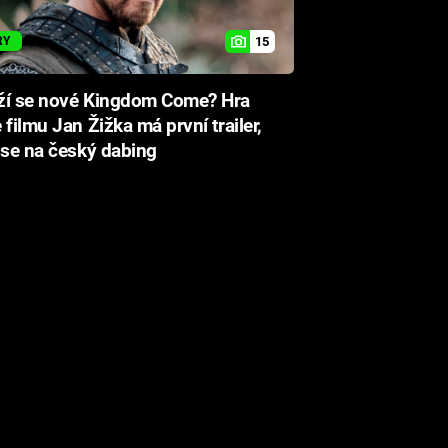
15
RY
ží se nové Kingdom Come? Hra
 filmu Jan Žižka má první trailer,
 se na český dabing