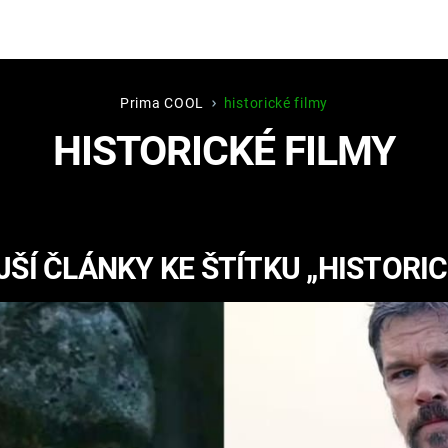
Prima COOL
historické filmy
Hry
Zábava
HISTORICKÉ FILMY
MAFIA
ZÁBAVN
GALERI
GTA 6
NEJLEP
ŠÍ ČLÁNKY KE ŠTÍTKU „HISTORIC
KINGDOM
KOMEDI
COME:
DELIVERANCE
CHUCK
NORRIS
ESPORT
DEADP