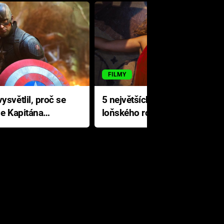
FILMY
ysvětlil, proč se
5 největších propadáků
le Kapitána
loňského roku: Disney na
jediné katastrofě prodělal 200
milionů dolarů