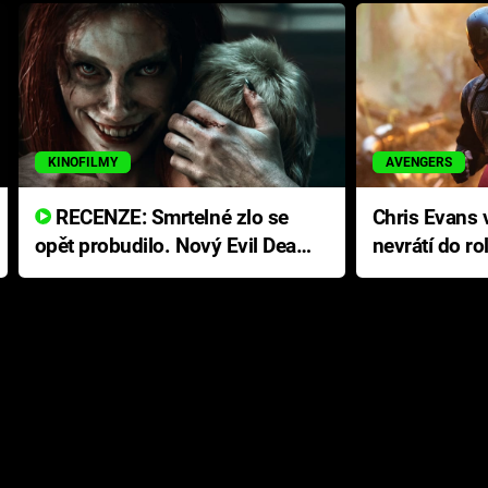
KINOFILMY
AVENGERS
RECENZE: Smrtelné zlo se
Chris Evans v
opět probudilo. Nový Evil Dead
nevrátí do ro
přichází s neodolatelnou
Ameriky
hororovou nabídkou