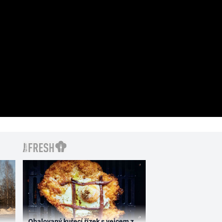
Obalovaný kuřecí řízek s vejcem z