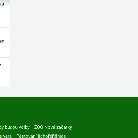
h!
se
é
dy budou volby
ZOO Nové začátky
e vera
Pěstování lichořeřišnice