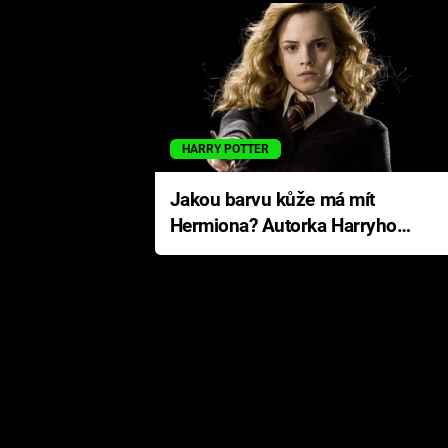
HARRY POTTER
Jakou barvu kůže má mít
Hermiona? Autorka Harryho
Pottera přišla s ráznou
odpovědí