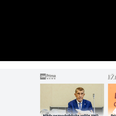
Nikdy nezpochybňujte voliče ANO,
Pri