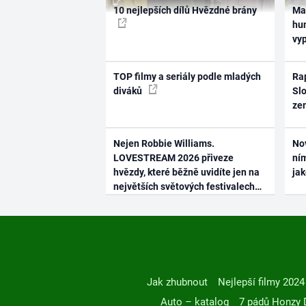
10 nejlepších dílů Hvězdné brány
Ma
hum
vy
TOP filmy a seriály podle mladých
Rap
diváků
Slo
ze
Nejen Robbie Williams.
No
LOVESTREAM 2026 přiveze
ním
hvězdy, které běžně uvidíte jen na
ja
největších světových festivalech
Jak zhubnout
Nejlepší filmy 2024
Auto – katalog
7 pádů Honzy 