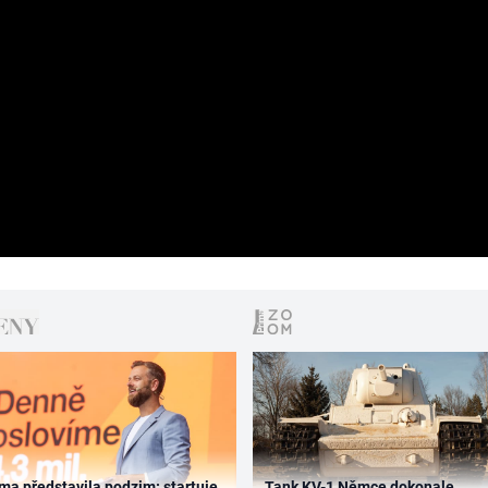
ma představila podzim: startuje
Tank KV-1 Němce dokonale