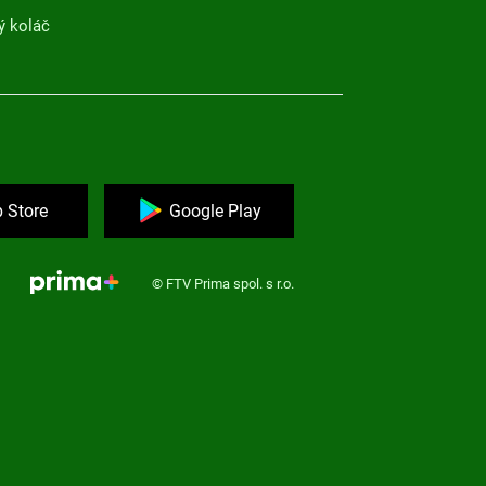
ý koláč
 Store
Google Play
© FTV Prima spol. s r.o.