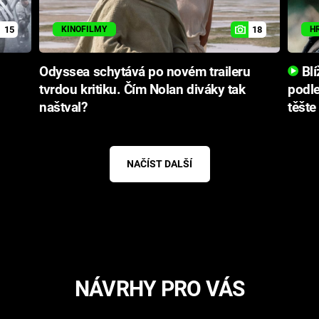
15
18
KINOFILMY
H
Odyssea schytává po novém traileru
Blí
tvrdou kritiku. Čím Nolan diváky tak
podle
naštval?
těšte
NAČÍST DALŠÍ
NÁVRHY PRO VÁS