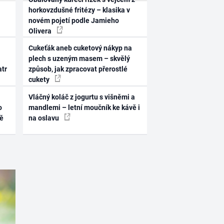
horkovzdušné fritézy – klasika v
novém pojetí podle Jamieho
Olivera
Cukeťák aneb cuketový nákyp na
plech s uzeným masem – skvělý
atr
způsob, jak zpracovat přerostlé
cukety
Vláčný koláč z jogurtu s višněmi a
o
mandlemi – letní moučník ke kávě i
ně
na oslavu