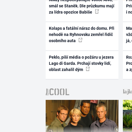
smál se Staněk. Dle průzkumu mají
Pri
za lídra opozice Babiše
i n
Kolaps a fatální náraz do domu. Při
Ma
nehodě na Ryhnovsku zemřel řidič
vž
osobního auta
já,
Peklo, píší média o požáru u jezera
Ro
Lago di Garda. Prchají stovky lidí,
Pr
oblast zahalil dým
a 