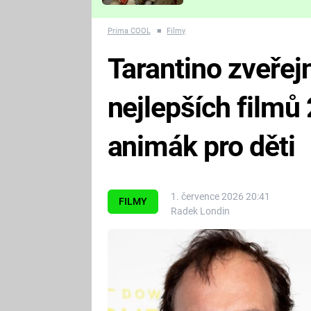
Které děsivé pecky vám
nejvíc zvednou tep?
Prima COOL
■
Filmy
Tarantino zveřej
nejlepších filmů 
animák pro děti
1. července 2026 20:41
FILMY
Radek Londin