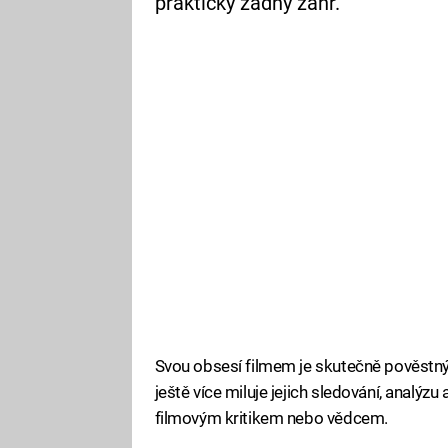
prakticky žádný žánr.
Svou obsesí filmem je skutečně pověstný. 
ještě více miluje jejich sledování, analýzu
filmovým kritikem nebo vědcem.