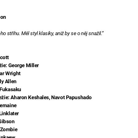
son
 střihu. Měl styl klasiky, aniž by se o něj snažil.“
cott
žie: George Miller
ar Wright
dy Allen
i Fukasaku
ežie: Aharon Keshales, Navot Papushado
Tremaine
Linklater
 Gibson
b Zombie
Pinkaew