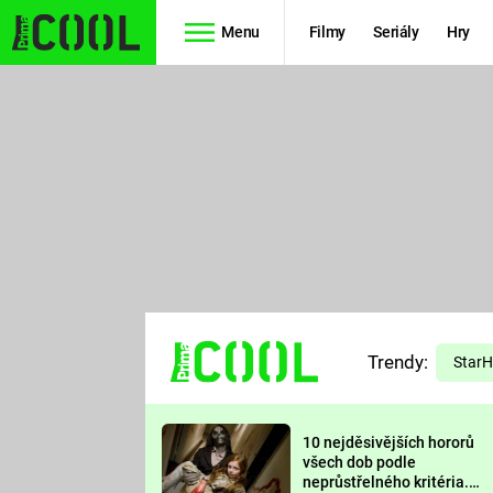
Menu
Filmy
Seriály
Hry
Seriály
Filmy
SIMPSONOVI
STAR WARS
HVĚZDNÁ
AVENGERS
BRÁNA
RYCHLE A
TEORIE
ZBĚSILE 10
Trendy:
VELKÉHO
Star
PREDÁTOR
TŘESKU
10 nejděsivějších hororů
FUTURAMA
všech dob podle
neprůstřelného kritéria.