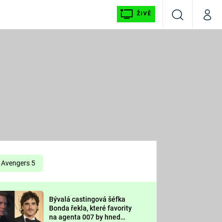
ŽIVĚ
Vyhledávání
Můj p
Prima+
É
CNN Prima NEWS
E
Prima FRESH
ŠÍ
Prima LIVING
E
Prima Ženy
Avengers 5
Prima LAJK
Bývalá castingová šéfka
OOL
Bonda řekla, které favority
Sledujte nás
na agenta 007 by hned