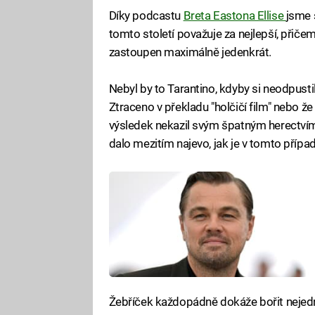
Díky podcastu
Breta Eastona Ellise
jsme 
tomto století považuje za nejlepší, přičem
zastoupen maximálně jedenkrát.
Nebyl by to Tarantino, kdyby si neodpustil
Ztraceno v překladu "holčičí film" nebo že 
výsledek nekazil svým špatným herectví
dalo mezitím najevo, jak je v tomto příp
Žebříček každopádně dokáže bořit nejed