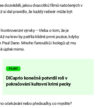
se dozvěděli, jakou dvaccítků filmů natočených v
ž si dal pravidlo, že každý režisér může být
 kontroverzní výroky – třeba o tom, že je
Až na krev by patřila klidně první pozice, kdyby
m Paul Dano. Mnoho fanoušků i kolegů už mu
adě úplně mimo.
FILMY
DiCaprio konečně potvrdil roli v
pokračování kultovní krimi pecky
no očekávání nebo předsudky, co myslíte?