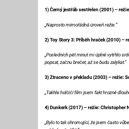
1) Černý jestřáb sestřelen (2001) – režie
„Naprosto mimořádná úroveň režie.“
2) Toy Story 3: Příběh hraček (2010) – r
„Posledních pět minut mi úplně vytrhlo srd
popsat, začnu brečet, až se budu zalykat.“
3) Ztraceno v překladu (2003) – režie: 
„Takhle holčičí film jsem fakt hrozně dlouh
4) Dunkerk (2017) – režie: Christopher 
„Bylo to tak ohromující, že jsem často vůb