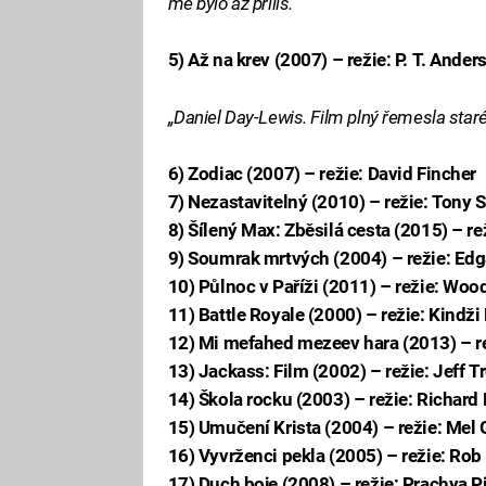
mě bylo až příliš.“
5) Až na krev (2007) – režie: P. T. Ander
„Daniel Day-Lewis. Film plný řemesla starého
6) Zodiac (2007) – režie: David Fincher
7) Nezastavitelný (2010) – režie: Tony S
8) Šílený Max: Zběsilá cesta (2015) – re
9) Soumrak mrtvých (2004) – režie: Edg
10) Půlnoc v Paříži (2011) – režie: Woo
11) Battle Royale (2000) – režie: Kindž
12) Mi mefahed mezeev hara (2013) – r
13) Jackass: Film (2002) – režie: Jeff 
14) Škola rocku (2003) – režie: Richard 
15) Umučení Krista (2004) – režie: Mel
16) Vyvrženci pekla (2005) – režie: Ro
17) Duch boje (2008) – režie: Prachya 