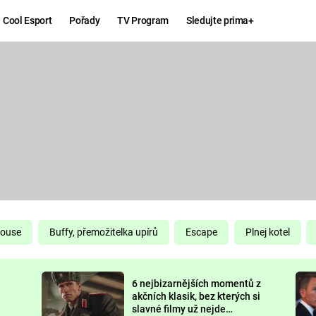
Cool Esport
Pořady
TV Program
Sledujte prima+
Hry
Zábava
MAFIA
ZÁBAVN
GALERI
GTA 6
NEJLEP
KINGDOM
KOMEDI
COME:
DELIVERANCE
CHUCK
House
Buffy, přemožitelka upírů
Escape
Plnej kotel
NORRIS
ESPORT
6 nejbizarnějších momentů z
DEADP
akčních klasik, bez kterých si
slavné filmy už nejde