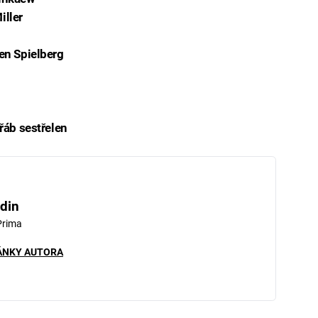
iller
ven Spielberg
třáb sestřelen
iled to fetch
din
Prima
ÁNKY AUTORA