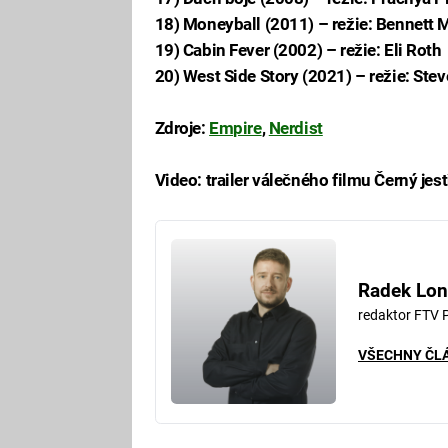
18) Moneyball (2011) – režie: Bennett M
19) Cabin Fever (2002) – režie: Eli Roth
20) West Side Story (2021) – režie: Ste
Zdroje:
Empire
,
Nerdist
Video: trailer válečného filmu Černý jes
Fa
Radek Lon
redaktor FTV 
VŠECHNY ČL