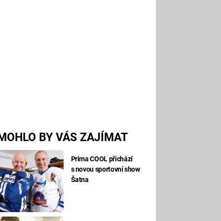
MOHLO BY VÁS ZAJÍMAT
Prima COOL přichází
s novou sportovní show
Šatna