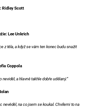
: Ridley Scott
ežie: Lee Unkrich
ce z těla, a když se vám ten konec budu snažit
Sofia Coppola
o neviděl, a hlavně takhle dobře udělaný.“
Nolan
ec nevěděl, na co jsem se koukal. Chvílemi to na