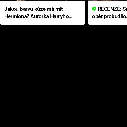
Jakou barvu kůže má mít
RECENZE: Smrtelné zlo se
Hermiona? Autorka Harryho
opět probudilo
Pottera přišla s ráznou
přichází s neo
odpovědí
hororovou nab