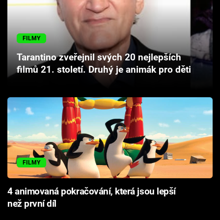
Cool Esport
Pořady
FILMY
Tarantino zveřejnil svých 20 nejlepších
TV Program
filmů 21. století. Druhý je animák pro děti
Sledujte prima+
Přihlášení
Sledujte nás
FILMY
4 animovaná pokračování, která jsou lepší
než první díl