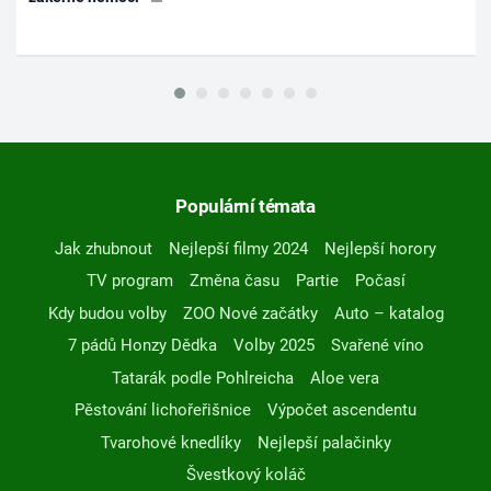
Populární témata
Jak zhubnout
Nejlepší filmy 2024
Nejlepší horory
TV program
Změna času
Partie
Počasí
Kdy budou volby
ZOO Nové začátky
Auto – katalog
7 pádů Honzy Dědka
Volby 2025
Svařené víno
Tatarák podle Pohlreicha
Aloe vera
Pěstování lichořeřišnice
Výpočet ascendentu
Tvarohové knedlíky
Nejlepší palačinky
Švestkový koláč