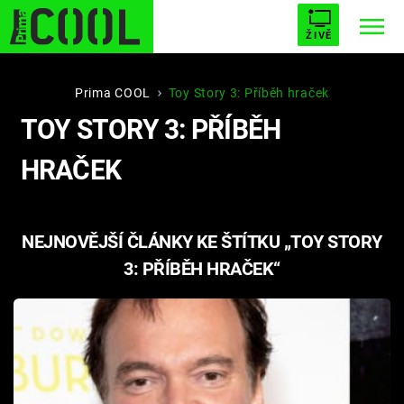
ŽIVĚ
STARHOUSE
BUFFY, PŘEMOŽITELKA UPÍRŮ
Trendy:
Prima COOL
Toy Story 3: Příběh hraček
TOY STORY 3: PŘÍBĚH
ESCAPE
PLNEJ KOTEL
AVENGERS 5
HRAČEK
NEJNOVĚJŠÍ ČLÁNKY KE ŠTÍTKU „TOY STORY
Témata
3: PŘÍBĚH HRAČEK“
Filmy
Seriály
Hry