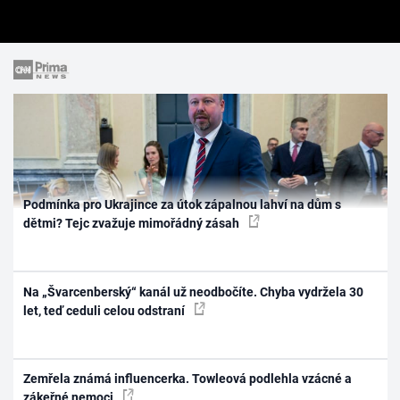
Podmínka pro Ukrajince za útok zápalnou lahví na dům s
dětmi? Tejc zvažuje mimořádný zásah
Na „Švarcenberský“ kanál už neodbočíte. Chyba vydržela 30
let, teď ceduli celou odstraní
Zemřela známá influencerka. Towleová podlehla vzácné a
zákeřné nemoci