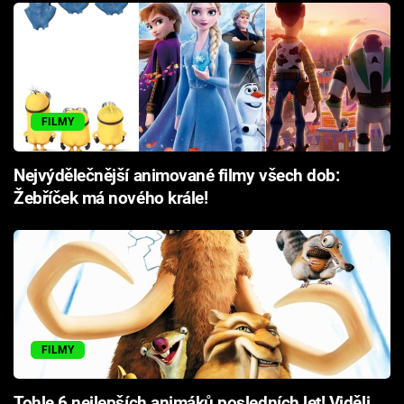
FILMY
Nejvýdělečnější animované filmy všech dob:
Žebříček má nového krále!
FILMY
Tohle 6 nejlepších animáků posledních let! Viděli