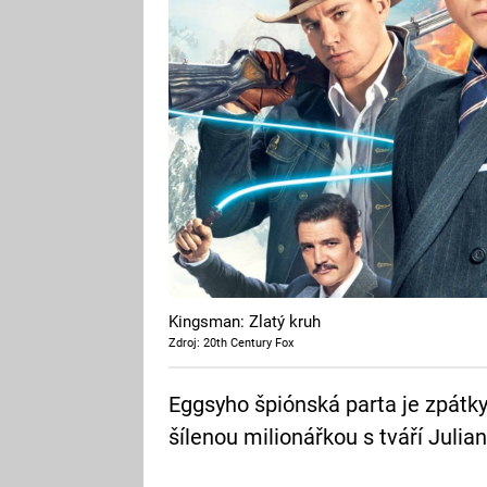
Kingsman: Zlatý kruh
Zdroj: 20th Century Fox
Eggsyho špiónská parta je zpátky
šílenou milionářkou s tváří Julia