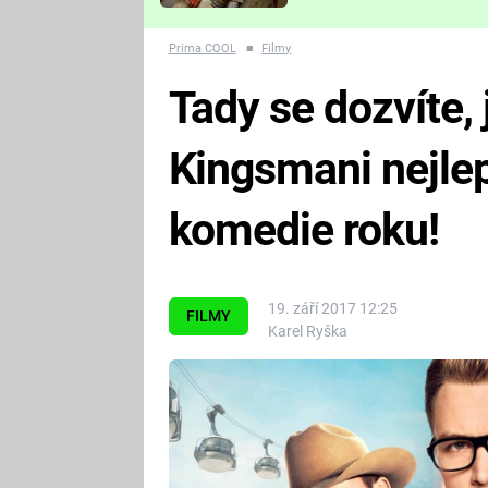
Které děsivé pecky vám
nejvíc zvednou tep?
Prima COOL
■
Filmy
Tady se dozvíte, j
Kingsmani nejlep
komedie roku!
19. září 2017 12:25
FILMY
Karel Ryška