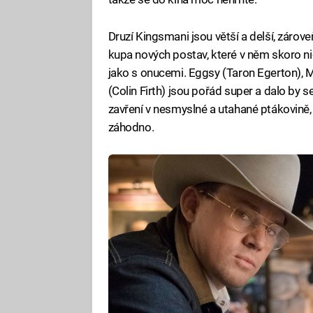
Druzí Kingsmani jsou větší a delší, zároveň
kupa nových postav, které v něm skoro nic
jako s onucemi. Eggsy (Taron Egerton), M
(Colin Firth) jsou pořád super a dalo by s
zavření v nesmyslné a utahané ptákovině
záhodno.