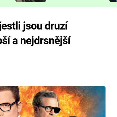
představit
estli jsou druzí
ší a nejdrsnější