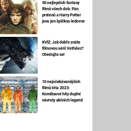
50 nejlepších fantasy
filmů všech dob: Pán
prstenů a Harry Potter
jsou jen špičkou ledovce
KVÍZ: Jak dobře znáte
filmovou sérii Vetřelec?
Otestujte se!
10 nejočekávanějších
filmů léta 2023:
Komiksové hity doplní
návraty akčních legend