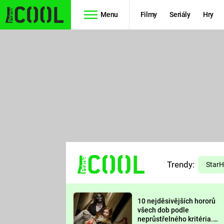
Menu
Filmy
Seriály
Hry
Seriály
Filmy
SIMPSONOVI
STAR WARS
HVĚZDNÁ
AVENGERS
BRÁNA
RYCHLE A
TEORIE
ZBĚSILE 10
Trendy:
VELKÉHO
Star
PREDÁTOR
TŘESKU
10 nejděsivějších hororů
FUTURAMA
všech dob podle
neprůstřelného kritéria.