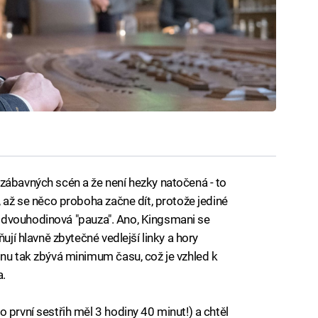
zábavných scén a že není hezky natočená - to
, až se něco proboha začne dít, protože jediné
asi dvouhodinová "pauza". Ano, Kingsmani se
ují hlavně zbytečné vedlejší linky a hory
inu tak zbývá minimum času, což je vzhled k
a.
 první sestřih měl 3 hodiny 40 minut!) a chtěl