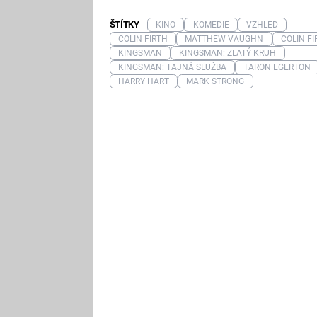
ŠTÍTKY
KINO
KOMEDIE
VZHLED
COLIN FIRTH
MATTHEW VAUGHN
COLIN FI
KINGSMAN
KINGSMAN: ZLATÝ KRUH
KINGSMAN: TAJNÁ SLUŽBA
TARON EGERTON
HARRY HART
MARK STRONG