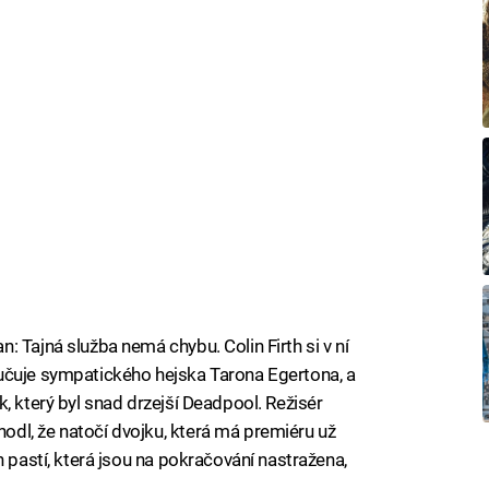
 Tajná služba nemá chybu. Colin Firth si v ní
učuje sympatického hejska Tarona Egertona, a
, který byl snad drzejší Deadpool. Režisér
dl, že natočí dvojku, která má premiéru už
h pastí, která jsou na pokračování nastražena,