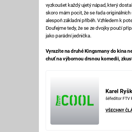
vyzkoušet každý ujetý nápad, který dosta
skoro mám pocit, že se řada originálních
alespoň základní příběh. Vzhledem k poten
Doufejme tedy, že se ze dvojky poučí pří
jako parádní jednička.
Vyrazíte na druhé Kingsmany do kina ne
chuť na výbornou drsnou komedii, zkust
Karel Ryš
šéfeditor FTV
VŠECHNY ČL