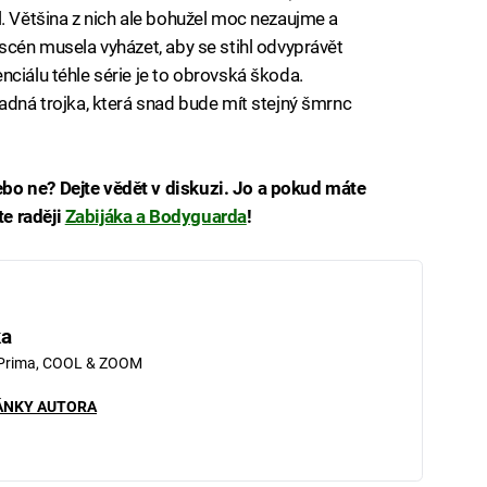
l. Většina z nich ale bohužel moc nezaujme a
 scén musela vyházet, aby se stihl odvyprávět
ciálu téhle série je to obrovská škoda.
padná trojka, která snad bude mít stejný šmrnc
bo ne? Dejte vědět v diskuzi. Jo a pokud máte
e raději
Zabijáka a Bodyguarda
!
ka
 Prima, COOL & ZOOM
ÁNKY AUTORA