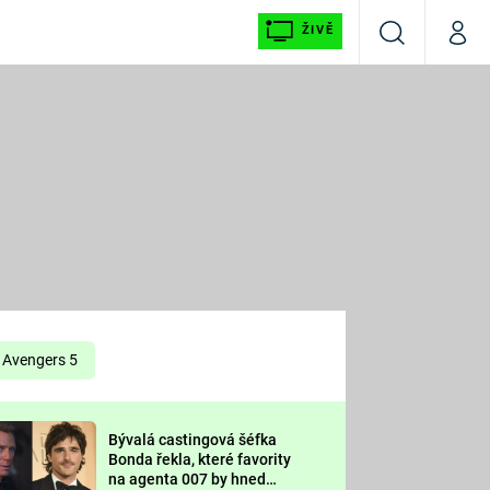
ŽIVĚ
Vyhledávání
Můj p
Prima+
É
CNN Prima NEWS
E
Prima FRESH
ŠÍ
Prima LIVING
E
Prima Ženy
Avengers 5
Prima LAJK
Bývalá castingová šéfka
OOL
Bonda řekla, které favority
Sledujte nás
na agenta 007 by hned