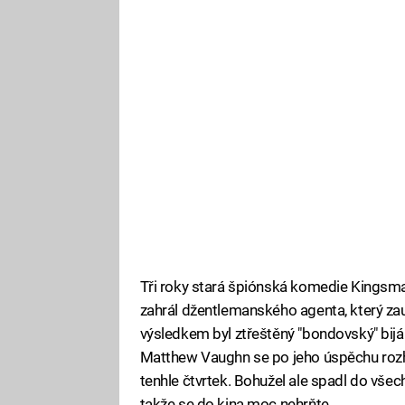
Tři roky stará špiónská komedie Kingsman:
zahrál džentlemanského agenta, který za
výsledkem byl ztřeštěný "bondovský" biják
Matthew Vaughn se po jeho úspěchu rozho
tenhle čtvrtek. Bohužel ale spadl do všec
takže se do kina moc nehrňte.