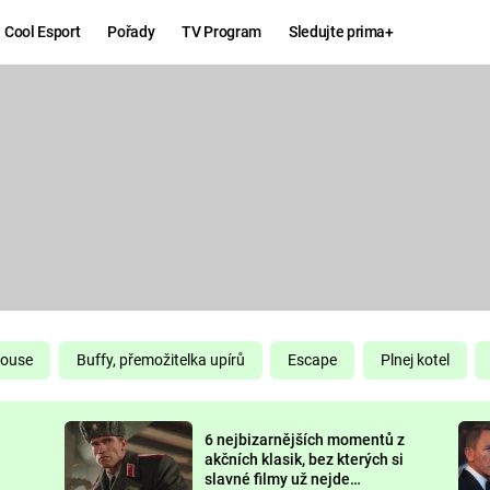
Cool Esport
Pořady
TV Program
Sledujte prima+
Hry
Zábava
MAFIA
ZÁBAVN
GALERI
GTA 6
NEJLEP
KINGDOM
KOMEDI
COME:
DELIVERANCE
CHUCK
House
Buffy, přemožitelka upírů
Escape
Plnej kotel
NORRIS
ESPORT
6 nejbizarnějších momentů z
DEADP
akčních klasik, bez kterých si
slavné filmy už nejde