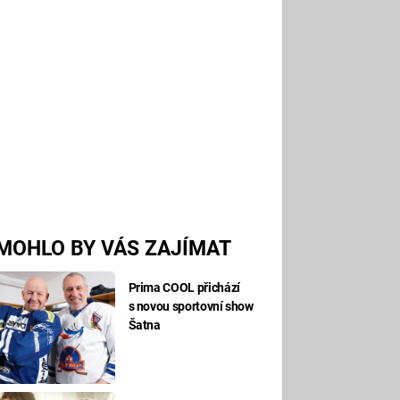
MOHLO BY VÁS ZAJÍMAT
Prima COOL přichází
s novou sportovní show
Šatna