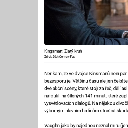
Kingsman: Zlatý kruh
Zdroj: 20th Century Fox
Neříkám, že ve dvojce Kinsmanů není pár 
bezesporu je. Většinu času ale jen čekáte
dvě akční scény, které stojí za řeč, dělí 
nafoukli na šílených 141 minut, které zaplň
vysvětlovacích dialogů. Na nějakou divoč
výborným hlavním hrdinům strašná škod
Vaughn jako by najednou neznal míru (jeho