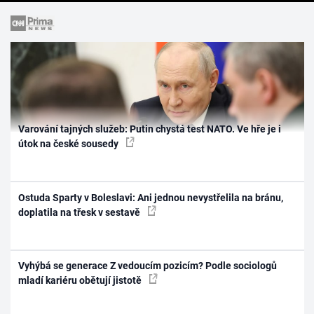
Varování tajných služeb: Putin chystá test NATO. Ve hře je i
útok na české sousedy
Ostuda Sparty v Boleslavi: Ani jednou nevystřelila na bránu,
doplatila na třesk v sestavě
Vyhýbá se generace Z vedoucím pozicím? Podle sociologů
mladí kariéru obětují jistotě