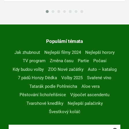
Populární témata
Jak zhubnout
Nejlepší filmy 2024
Nejlepší horory
TV program
Změna času
Partie
Počasí
Kdy budou volby
ZOO Nové začátky
Auto – katalog
7 pádů Honzy Dědka
Volby 2025
Svařené víno
Tatarák podle Pohlreicha
Aloe vera
Pěstování lichořeřišnice
Výpočet ascendentu
Tvarohové knedlíky
Nejlepší palačinky
Švestkový koláč