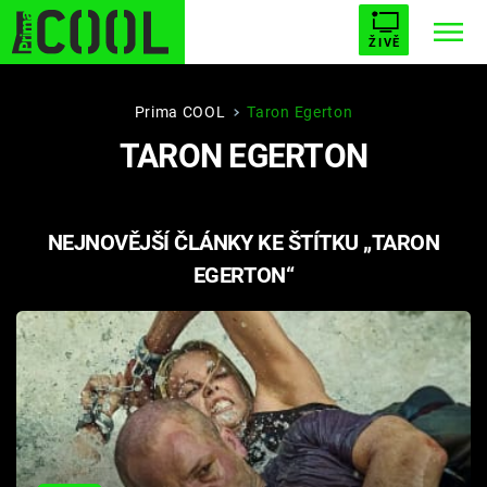
ŽIVĚ
STARHOUSE
BUFFY, PŘEMOŽITELKA UPÍRŮ
Trendy:
Prima COOL
Taron Egerton
TARON EGERTON
ESCAPE
PLNEJ KOTEL
AVENGERS 5
NEJNOVĚJŠÍ ČLÁNKY KE ŠTÍTKU „TARON
EGERTON“
Témata
Filmy
Seriály
Hry