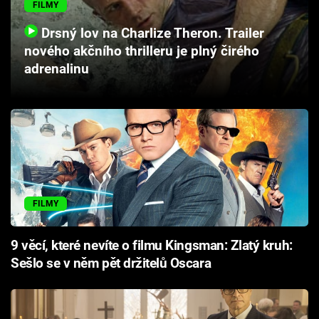
FILMY
Cool Esport
Drsný lov na Charlize Theron. Trailer
Pořady
nového akčního thrilleru je plný čirého
adrenalinu
TV Program
Sledujte prima+
Přihlášení
FILMY
Sledujte nás
9 věcí, které nevíte o filmu Kingsman: Zlatý kruh:
Sešlo se v něm pět držitelů Oscara