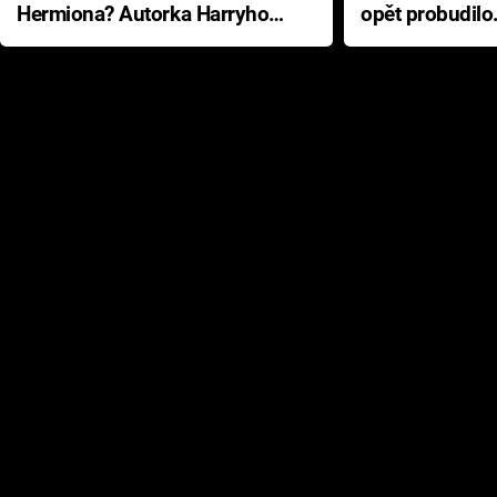
Hermiona? Autorka Harryho
opět probudilo
Pottera přišla s ráznou
přichází s neo
odpovědí
hororovou nab