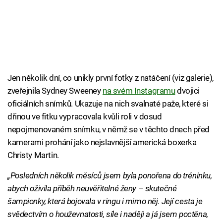
Jen několik dní, co unikly první fotky z natáčení (viz galerie),
zveřejnila Sydney Sweeney
na svém Instagramu
dvojici
oficiálních snímků. Ukazuje na nich svalnaté paže, které si
dřinou ve fitku vypracovala kvůli roli v dosud
nepojmenovaném snímku, v němž se v těchto dnech před
kamerami prohání jako nejslavnější americká boxerka
Christy Martin.
„Posledních několik měsíců jsem byla ponořena do tréninku,
abych oživila příběh neuvěřitelné ženy – skutečné
šampionky, která bojovala v ringu i mimo něj. Její cesta je
svědectvím o houževnatosti, síle i naději a já jsem poctěna,