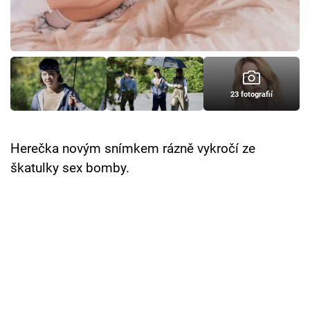
Cool Esport
Pořady
TV Program
23 fotografií
Sledujte prima+
Herečka novým snímkem rázně vykročí ze
Přihlášení
škatulky sex bomby.
Sledujte nás