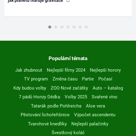
jak planetu tvaruje gravitace
Populární témata
Jak zhubnout
Nejlepší filmy 2024
Nejlepší horory
TV program
Změna času
Partie
Počasí
Kdy budou volby
ZOO Nové začátky
Auto – katalog
7 pádů Honzy Dědka
Volby 2025
Svařené víno
Tatarák podle Pohlreicha
Aloe vera
Pěstování lichořeřišnice
Výpočet ascendentu
Tvarohové knedlíky
Nejlepší palačinky
Švestkový koláč