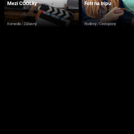
Mezi COOLky
Fotr na tripu
Komedie / Zábavný
Rodinný / Cestopisný