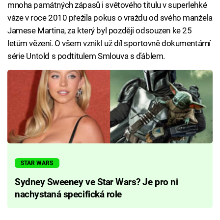
mnoha památných zápasů i světového titulu v superlehké
váze v roce 2010 přežila pokus o vraždu od svého manžela
Jamese Martina, za který byl později odsouzen ke 25
letům vězení. O všem vznikl už díl sportovně dokumentární
série Untold s podtitulem Smlouva s ďáblem.
STAR WARS
Sydney Sweeney ve Star Wars? Je pro ni
nachystaná specifická role