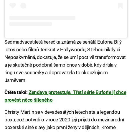
Sedmadvacetiletá herečka známá ze seriálů Euforie, Bílý
lotos nebo filmů Tenkrát v Hollywoodu, S tebou nikdy či
Neposkvrněná, dokazuje, že se umí poctivě transformovat
a je skutečně podobná šampionce v době, kdy drtila v
ringu své soupeřky a doprovázela to okouzlujícím
úsměvem.
Čtěte také:
Zendaya protestuje. Třetí série Euforie jí chce
provést něco šíleného
Christy Martin se v devadesátých letech stala legendou
boxu, což potvrdilo v roce 2020 její přijetí do mezinárodní
boxerské síně slávy jako první ženy v dějinách. Kromě