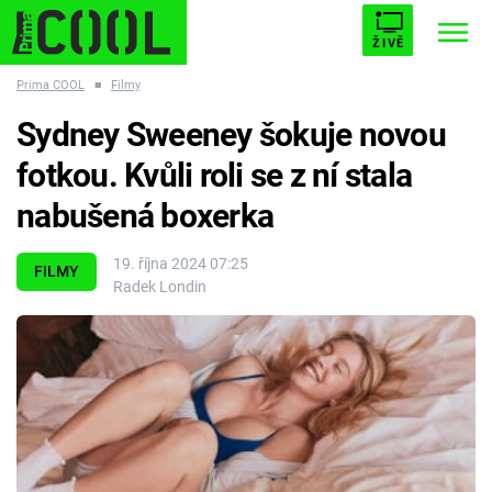
ŽIVĚ
Prima COOL
■
Filmy
STARHOUSE
BUFFY, PŘEMOŽITELKA UPÍRŮ
Trendy:
Sydney Sweeney šokuje novou
ESCAPE
PLNEJ KOTEL
AVENGERS 5
fotkou. Kvůli roli se z ní stala
nabušená boxerka
19. října 2024 07:25
FILMY
Radek Londin
Témata
Filmy
Seriály
Hry