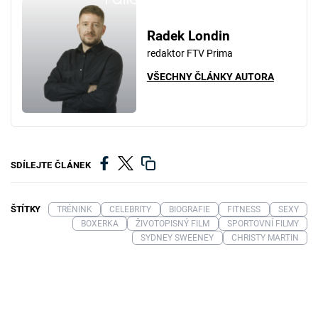
Radek Londin
redaktor FTV Prima
VŠECHNY ČLÁNKY AUTORA
SDÍLEJTE ČLÁNEK
ŠTÍTKY
TRÉNINK
CELEBRITY
BIOGRAFIE
FITNESS
SEXY
BOXERKA
ŽIVOTOPISNÝ FILM
SPORTOVNÍ FILMY
SYDNEY SWEENEY
CHRISTY MARTIN