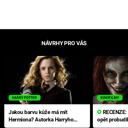
NÁVRHY PRO VÁS
HARRY POTTER
KINOFILMY
Jakou barvu kůže má mít
RECENZE: Smrtelné zlo se
Hermiona? Autorka Harryho
opět probudi
Pottera přišla s ráznou
přichází s n