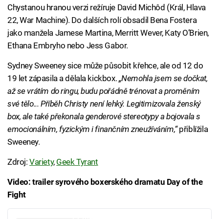
Chystanou hranou verzi režíruje David Michôd (Král, Hlava
22, War Machine). Do dalších rolí obsadil Bena Fostera
jako manžela Jamese Martina, Merritt Wever, Katy O’Brien,
Ethana Embryho nebo Jess Gabor.
Sydney Sweeney sice může působit křehce, ale od 12 do
19 let zápasila a dělala kickbox.
„Nemohla jsem se dočkat,
až se vrátím do ringu, budu pořádně trénovat a proměním
své tělo... Příběh Christy není lehký. Legitimizovala ženský
box, ale také překonala genderové stereotypy a bojovala s
emocionálním, fyzickým i finančním zneužíváním,“
přiblížila
Sweeney.
Zdroj:
Variety
,
Geek Tyrant
Video: trailer syrového boxerského dramatu Day of the
Fight
Failed to fetch