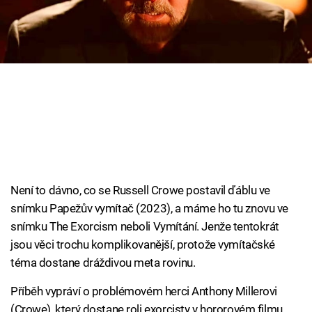
Cool Esport
Pořady
TV Program
Sledujte prima+
Přihlášení
Není to dávno, co se Russell Crowe postavil ďáblu ve
snímku Papežův vymítač (2023), a máme ho tu znovu ve
Sledujte nás
snímku The Exorcism neboli Vymítání. Jenže tentokrát
jsou věci trochu komplikovanější, protože vymítačské
téma dostane dráždivou meta rovinu.
Příběh vypráví o problémovém herci Anthony Millerovi
(Crowe), který dostane roli exorcisty v hororovém filmu,