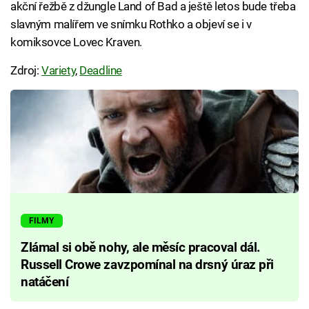
akční řežbě z džungle Land of Bad a ještě letos bude třeba
slavným malířem ve snímku Rothko a objeví se i v
komiksovce Lovec Kraven.
Zdroj:
Variety
,
Deadline
FILMY
Zlámal si obě nohy, ale měsíc pracoval dál.
Russell Crowe zavzpomínal na drsný úraz při
natáčení