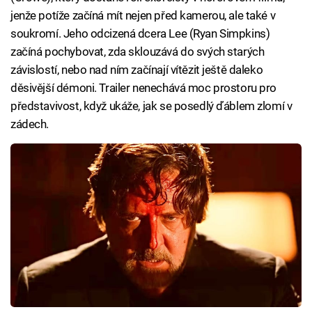
jenže potíže začíná mít nejen před kamerou, ale také v
soukromí. Jeho odcizená dcera Lee (Ryan Simpkins)
začíná pochybovat, zda sklouzává do svých starých
závislostí, nebo nad ním začínají vítězit ještě daleko
děsivější démoni. Trailer nenechává moc prostoru pro
představivost, když ukáže, jak se posedlý ďáblem zlomí v
zádech.