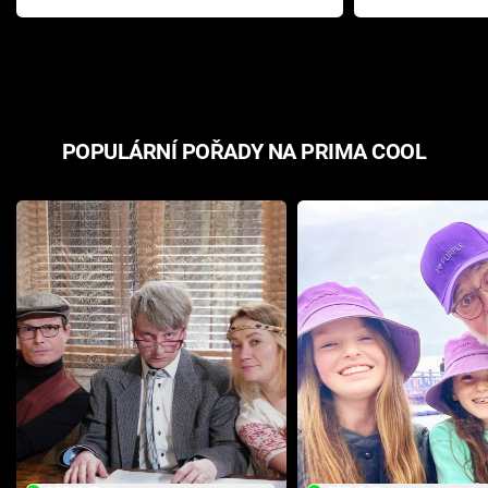
Pottera přišla s ráznou
přichází s n
odpovědí
hororovou n
POPULÁRNÍ POŘADY NA PRIMA COOL