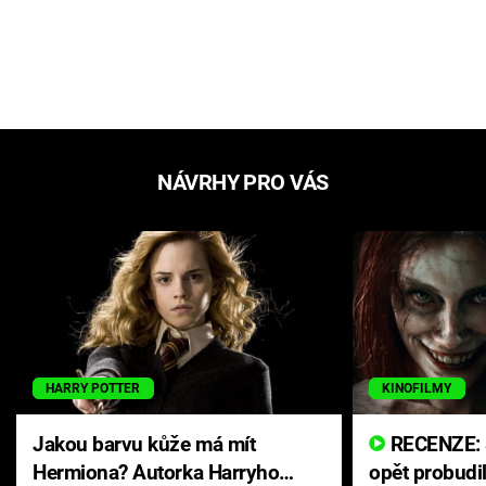
NÁVRHY PRO VÁS
HARRY POTTER
KINOFILMY
Jakou barvu kůže má mít
RECENZE: Smrtelné zlo se
Hermiona? Autorka Harryho
opět probudi