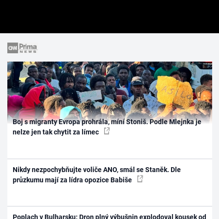
Boj s migranty Evropa prohrála, míní Stoniš. Podle Mlejnka je
nelze jen tak chytit za límec
Nikdy nezpochybňujte voliče ANO, smál se Staněk. Dle
průzkumu mají za lídra opozice Babiše
Poplach v Bulharsku: Dron plný výbušnin explodoval kousek od