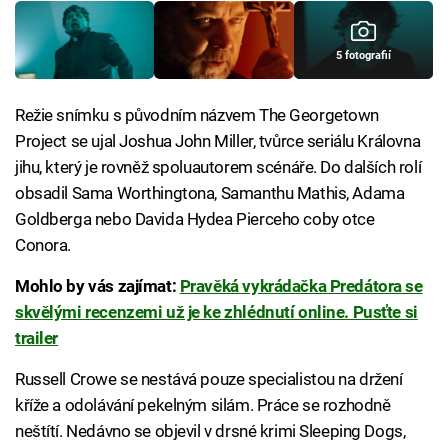
5 fotografií
Režie snímku s původním názvem The Georgetown
Project se ujal Joshua John Miller, tvůrce seriálu Královna
jihu, který je rovněž spoluautorem scénáře. Do dalších rolí
obsadil Sama Worthingtona, Samanthu Mathis, Adama
Goldberga nebo Davida Hydea Pierceho coby otce
Conora.
Mohlo by vás zajímat:
Pravěká vykrádačka Predátora se
skvělými recenzemi už je ke zhlédnutí online. Pusťte si
trailer
Russell Crowe se nestává pouze specialistou na držení
kříže a odolávání pekelným silám. Práce se rozhodně
neštítí. Nedávno se objevil v drsné krimi Sleeping Dogs,