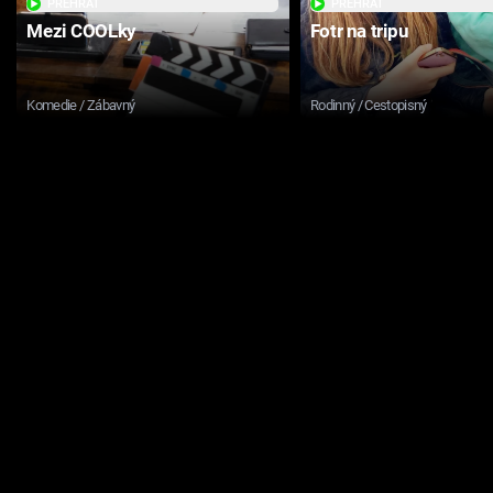
PŘEHRÁT
PŘEHRÁT
Mezi COOLky
Fotr na tripu
Komedie / Zábavný
Rodinný / Cestopisný