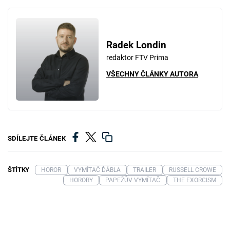
Radek Londin
redaktor FTV Prima
VŠECHNY ČLÁNKY AUTORA
SDÍLEJTE ČLÁNEK
ŠTÍTKY
HOROR
VYMÍTAČ ĎÁBLA
TRAILER
RUSSELL CROWE
HORORY
PAPEŽŮV VYMÍTAČ
THE EXORCISM