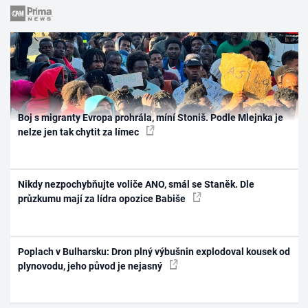
Boj s migranty Evropa prohrála, míní Stoniš. Podle Mlejnka je
nelze jen tak chytit za límec
Nikdy nezpochybňujte voliče ANO, smál se Staněk. Dle
průzkumu mají za lídra opozice Babiše
Poplach v Bulharsku: Dron plný výbušnin explodoval kousek od
plynovodu, jeho původ je nejasný