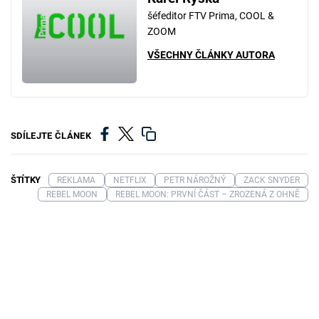
šéfeditor FTV Prima, COOL &
ZOOM
VŠECHNY ČLÁNKY AUTORA
SDÍLEJTE ČLÁNEK
ŠTÍTKY
REKLAMA
NETFLIX
PETR NÁROŽNÝ
ZACK SNYDER
REBEL MOON
REBEL MOON: PRVNÍ ČÁST – ZROZENÁ Z OHNĚ