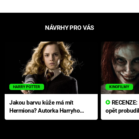
NÁVRHY PRO VÁS
HARRY POTTER
KINOFILMY
Jakou barvu kůže má mít
RECENZE: Smrtelné zlo se
Hermiona? Autorka Harryho
opět probudi
Pottera přišla s ráznou
přichází s n
odpovědí
hororovou n