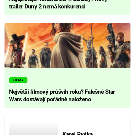
trailer Duny 2 nemá konkurenci
FILMY
Největší filmový průšvih roku? Falešné Star
Wars dostávají pořádně naloženo
Karel Ryška