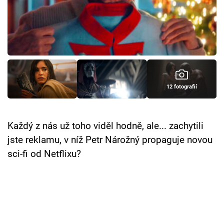
Cool Esport
Pořady
TV Program
Sledujte prima+
12 fotografií
Přihlášení
Každý z nás už toho viděl hodně, ale... zachytili
jste reklamu, v níž Petr Nárožný propaguje novou
Sledujte nás
sci-fi od Netflixu?