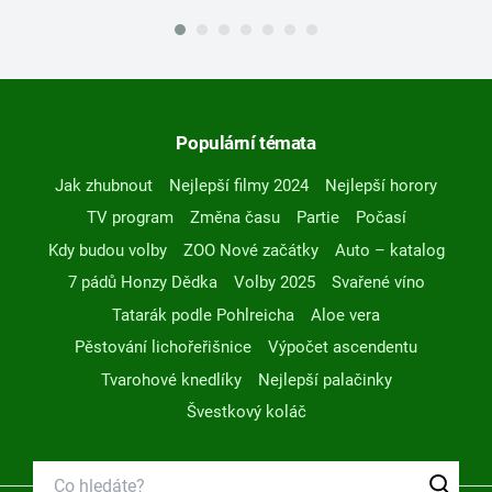
Populární témata
Jak zhubnout
Nejlepší filmy 2024
Nejlepší horory
TV program
Změna času
Partie
Počasí
Kdy budou volby
ZOO Nové začátky
Auto – katalog
7 pádů Honzy Dědka
Volby 2025
Svařené víno
Tatarák podle Pohlreicha
Aloe vera
Pěstování lichořeřišnice
Výpočet ascendentu
Tvarohové knedlíky
Nejlepší palačinky
Švestkový koláč