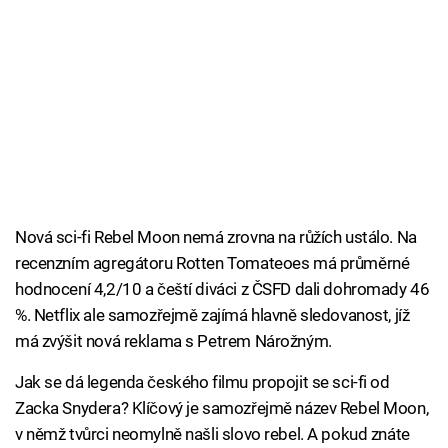
Nová sci-fi Rebel Moon nemá zrovna na růžích ustálo. Na
recenzním agregátoru Rotten Tomateoes má průměrné
hodnocení 4,2/10 a čeští diváci z ČSFD dali dohromady 46
%. Netflix ale samozřejmě zajímá hlavně sledovanost, jíž
má zvýšit nová reklama s Petrem Nárožným.
Jak se dá legenda českého filmu propojit se sci-fi od
Zacka Snydera? Klíčový je samozřejmě název Rebel Moon,
v němž tvůrci neomylně našli slovo rebel. A pokud znáte