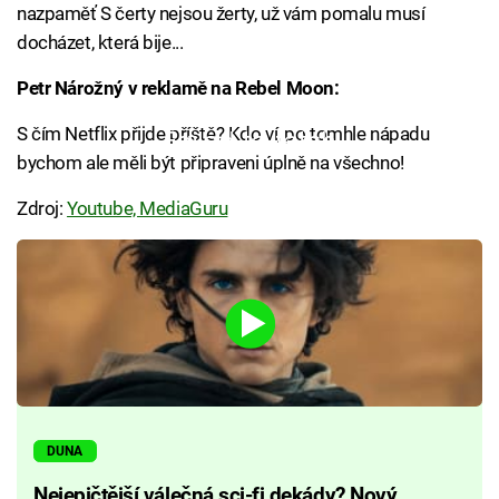
nazpaměť S čerty nejsou žerty, už vám pomalu musí
docházet, která bije...
Petr Nárožný v reklamě na Rebel Moon:
S čím Netflix přijde příště? Kdo ví, po tomhle nápadu
Failed to fetch
bychom ale měli být připraveni úplně na všechno!
Zdroj:
Youtube, MediaGuru
DUNA
Nejepičtější válečná sci-fi dekády? Nový