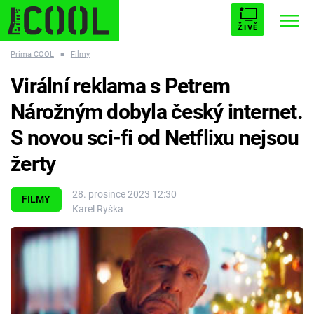
ŽIVĚ
Prima COOL
■
Filmy
STARHOUSE
BUFFY, PŘEMOŽITELKA UPÍRŮ
Trendy:
Virální reklama s Petrem
ESCAPE
PLNEJ KOTEL
AVENGERS 5
Nárožným dobyla český internet.
S novou sci-fi od Netflixu nejsou
žerty
Témata
28. prosince 2023 12:30
FILMY
Karel Ryška
Filmy
Seriály
Hry