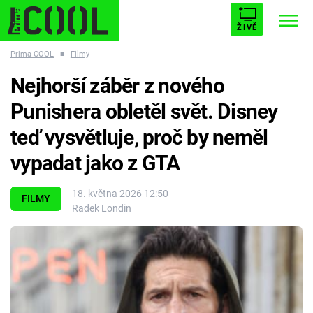
ŽIVĚ
Prima COOL
■
Filmy
STARHOUSE
BUFFY, PŘEMOŽITELKA UPÍRŮ
Trendy:
Nejhorší záběr z nového
ESCAPE
PLNEJ KOTEL
AVENGERS 5
Punishera obletěl svět. Disney
teď vysvětluje, proč by neměl
vypadat jako z GTA
Témata
18. května 2026 12:50
FILMY
Radek Londin
Filmy
Seriály
Hry