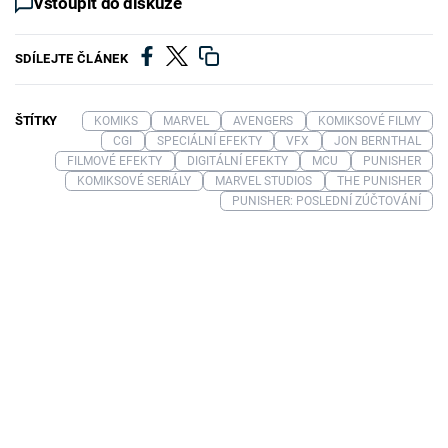
Vstoupit do diskuze
SDÍLEJTE ČLÁNEK
ŠTÍTKY
KOMIKS
MARVEL
AVENGERS
KOMIKSOVÉ FILMY
CGI
SPECIÁLNÍ EFEKTY
VFX
JON BERNTHAL
FILMOVÉ EFEKTY
DIGITÁLNÍ EFEKTY
MCU
PUNISHER
KOMIKSOVÉ SERIÁLY
MARVEL STUDIOS
THE PUNISHER
PUNISHER: POSLEDNÍ ZÚČTOVÁNÍ