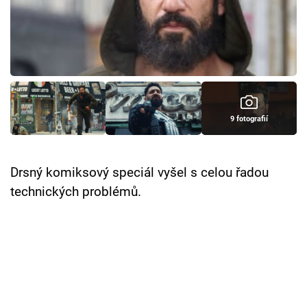
Cool Esport
Pořady
TV Program
Sledujte prima+
9 fotografií
Přihlášení
Drsný komiksový speciál vyšel s celou řadou
technických problémů.
Sledujte nás