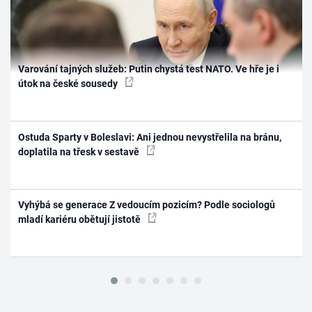
Varování tajných služeb: Putin chystá test NATO. Ve hře je i
útok na české sousedy
Ostuda Sparty v Boleslavi: Ani jednou nevystřelila na bránu,
doplatila na třesk v sestavě
Vyhýbá se generace Z vedoucím pozicím? Podle sociologů
mladí kariéru obětují jistotě