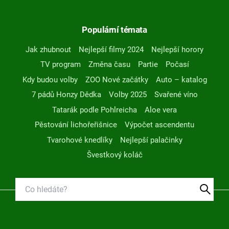
Populární témata
Jak zhubnout
Nejlepší filmy 2024
Nejlepší horory
TV program
Změna času
Partie
Počasí
Kdy budou volby
ZOO Nové začátky
Auto – katalog
7 pádů Honzy Dědka
Volby 2025
Svařené víno
Tatarák podle Pohlreicha
Aloe vera
Pěstování lichořeřišnice
Výpočet ascendentu
Tvarohové knedlíky
Nejlepší palačinky
Švestkový koláč