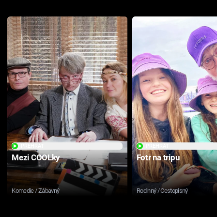
PŘEHRÁT
PŘEHRÁT
Mezi COOLky
Fotr na tripu
Komedie / Zábavný
Rodinný / Cestopisný