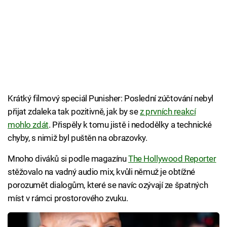
Krátký filmový speciál Punisher: Poslední zúčtování nebyl
přijat zdaleka tak pozitivně, jak by se
z prvních reakcí
mohlo zdát
. Přispěly k tomu jistě i nedodělky a technické
chyby, s nimiž byl puštěn na obrazovky.
Mnoho diváků si podle magazínu
The Hollywood Reporter
stěžovalo na vadný audio mix, kvůli němuž je obtížné
porozumět dialogům, které se navíc ozývají ze špatných
míst v rámci prostorového zvuku.