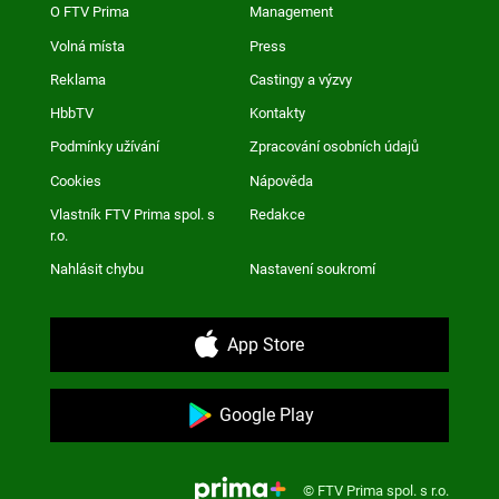
O FTV Prima
Management
Volná místa
Press
Reklama
Castingy a výzvy
HbbTV
Kontakty
Podmínky užívání
Zpracování osobních údajů
Cookies
Nápověda
Vlastník FTV Prima spol. s
Redakce
r.o.
Nahlásit chybu
Nastavení soukromí
App Store
Google Play
© FTV Prima spol. s r.o.