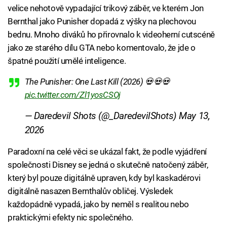
velice nehotově vypadající trikový záběr, ve kterém Jon
Bernthal jako Punisher dopadá z výšky na plechovou
bednu. Mnoho diváků ho přirovnalo k videoherní cutscéně
jako ze starého dílu GTA nebo komentovalo, že jde o
špatné použití umělé inteligence.
The Punisher: One Last Kill (2026) 💀💀💀
pic.twitter.com/Zl1yosCSOj
— Daredevil Shots (@_DaredevilShots)
May 13,
2026
Paradoxní na celé věci se ukázal fakt, že podle vyjádření
společnosti Disney se jedná o skutečně natočený záběr,
který byl pouze digitálně upraven, kdy byl kaskadérovi
digitálně nasazen Bernthalův obličej. Výsledek
každopádně vypadá, jako by neměl s realitou nebo
praktickými efekty nic společného.