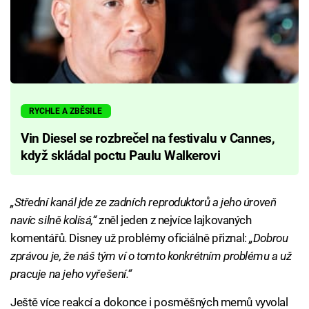
RYCHLE A ZBĚSILE
Vin Diesel se rozbrečel na festivalu v Cannes,
když skládal poctu Paulu Walkerovi
„Střední kanál jde ze zadních reproduktorů a jeho úroveň
navíc silně kolísá,“
zněl jeden z nejvíce lajkovaných
komentářů. Disney už problémy oficiálně přiznal:
„Dobrou
zprávou je, že náš tým ví o tomto konkrétním problému a už
pracuje na jeho vyřešení.“
Ještě více reakcí a dokonce i posměšných memů vyvolal