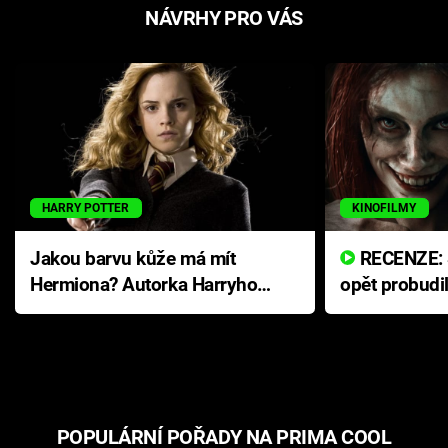
NÁVRHY PRO VÁS
HARRY POTTER
KINOFILMY
Jakou barvu kůže má mít
RECENZE: Smrtelné zlo se
Hermiona? Autorka Harryho
opět probudi
Pottera přišla s ráznou
přichází s n
odpovědí
hororovou n
POPULÁRNÍ POŘADY NA PRIMA COOL