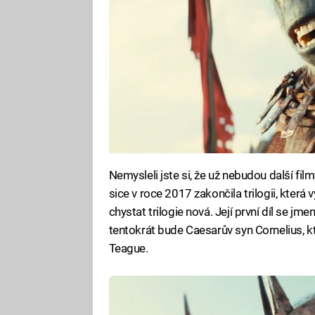
Nemysleli jste si, že už nebudou další fil
sice v roce 2017 zakončila trilogii, která
chystat trilogie nová. Její první díl se jm
tentokrát bude Caesarův syn Cornelius,
Teague.