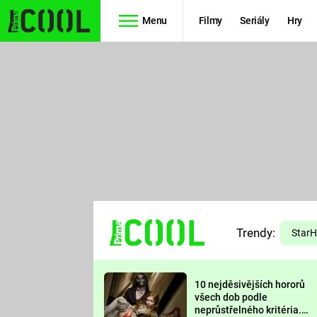
Menu
Filmy
Seriály
Hry
Seriály
Filmy
SIMPSONOVI
STAR WARS
HVĚZDNÁ
AVENGERS
BRÁNA
RYCHLE A
TEORIE
ZBĚSILE 10
Trendy:
VELKÉHO
Star
PREDÁTOR
TŘESKU
10 nejděsivějších hororů
FUTURAMA
všech dob podle
neprůstřelného kritéria.