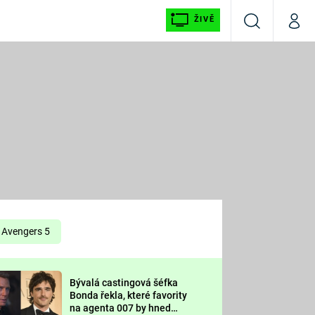
ŽIVĚ
Vyhledávání
Můj p
Prima+
É
CNN Prima NEWS
E
Prima FRESH
ŠÍ
Prima LIVING
E
Prima Ženy
Avengers 5
Prima LAJK
Bývalá castingová šéfka
OOL
Bonda řekla, které favority
Sledujte nás
na agenta 007 by hned