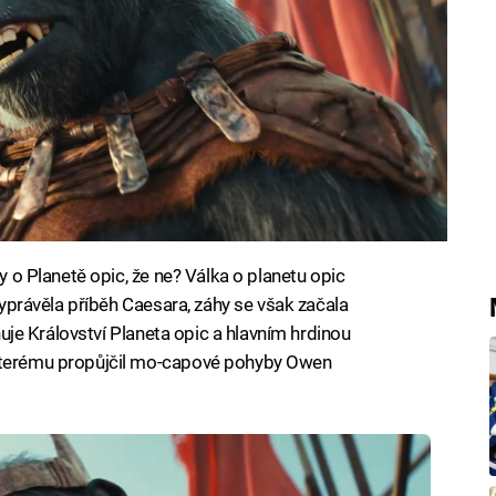
my o Planetě opic, že ne? Válka o planetu opic
 vyprávěla příběh Caesara, záhy se však začala
enuje Království Planeta opic a hlavním hrdinou
 kterému propůjčil mo-capové pohyby Owen