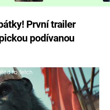
představit
átky! První trailer
 epickou podívanou
iled to fetch
sarův příběh, slavná sci-fi sága ale jede