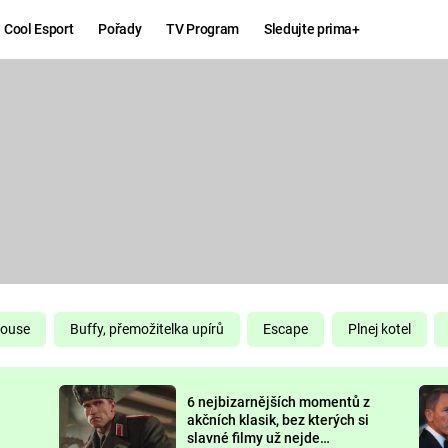
Cool Esport
Pořady
TV Program
Sledujte prima+
Hry
Zábava
MAFIA
ZÁBAVN
GALERI
GTA 6
NEJLEP
KINGDOM
KOMEDI
COME:
DELIVERANCE
CHUCK
House
Buffy, přemožitelka upírů
Escape
Plnej kotel
NORRIS
ESPORT
6 nejbizarnějších momentů z
DEADP
akčních klasik, bez kterých si
slavné filmy už nejde