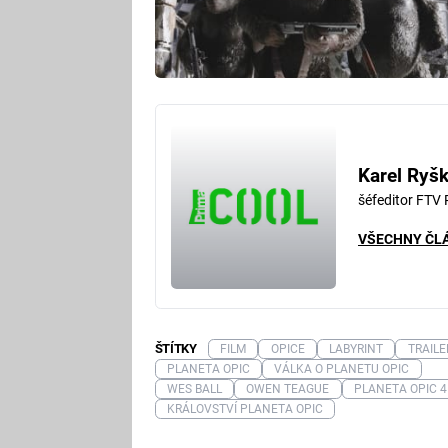
Karel Ryš
šéfeditor FTV
VŠECHNY ČL
ŠTÍTKY
FILM
OPICE
LABYRINT
TRAILE
PLANETA OPIC
VÁLKA O PLANETU OPIC
WES BALL
OWEN TEAGUE
PLANETA OPIC 4
KRÁLOVSTVÍ PLANETA OPIC