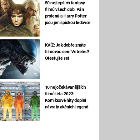
50 nejlepších fantasy
filmů všech dob: Pán
prstenů a Harry Potter
jsou jen špičkou ledovce
KVÍZ: Jak dobře znáte
filmovou sérii Vetřelec?
Otestujte se!
10 nejočekávanějších
filmů léta 2023:
Komiksové hity doplní
návraty akčních legend