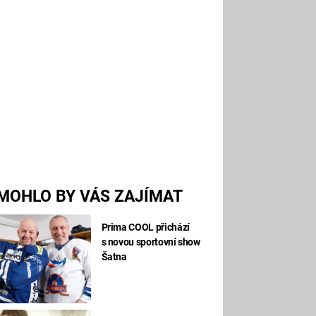
MOHLO BY VÁS ZAJÍMAT
Prima COOL přichází
s novou sportovní show
Šatna