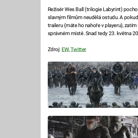
Režisér Wes Ball (trilogie Labyrint) pocho
slavným filmům neudělá ostudu. A pokud
traileru (máte ho nahoře v playeru), zatí
správném místě. Snad tedy 23. května 2
Zdroj:
EW
,
Twitter