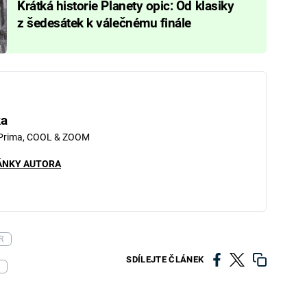
Krátká historie Planety opic: Od klasiky
z šedesátek k válečnému finále
ka
 Prima, COOL & ZOOM
ÁNKY AUTORA
R
SDÍLEJTE ČLÁNEK