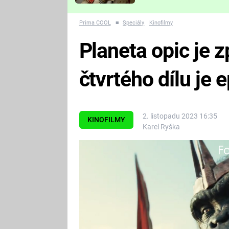
Které děsivé pecky vám
nejvíc zvednou tep?
Prima COOL
■
Speciály
Kinofilmy
Planeta opic je zp
čtvrtého dílu je
2. listopadu 2023 16:35
KINOFILMY
Karel Ryška
Fa
Válka o planetu opic uzavřela Cae
dál.