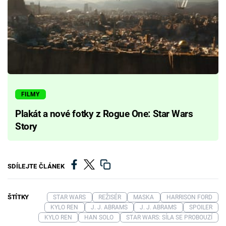
FILMY
Plakát a nové fotky z Rogue One: Star Wars
Story
SDÍLEJTE ČLÁNEK
ŠTÍTKY
STAR WARS
REŽISÉR
MASKA
HARRISON FORD
KYLO REN
J. J. ABRAMS
J. J. ABRAMS
SPOILER
KYLO REN
HAN SOLO
STAR WARS: SÍLA SE PROBOUZÍ