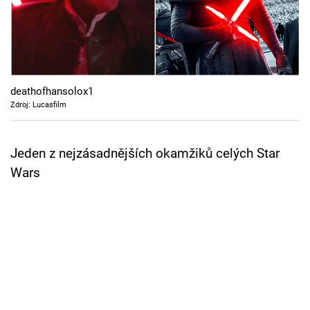
Cool Esport
Pořady
TV Program
deathofhansolox1
Zdroj: Lucasfilm
Sledujte prima+
Jeden z nejzásadnějších okamžiků celých Star
Přihlášení
Wars
Sledujte nás