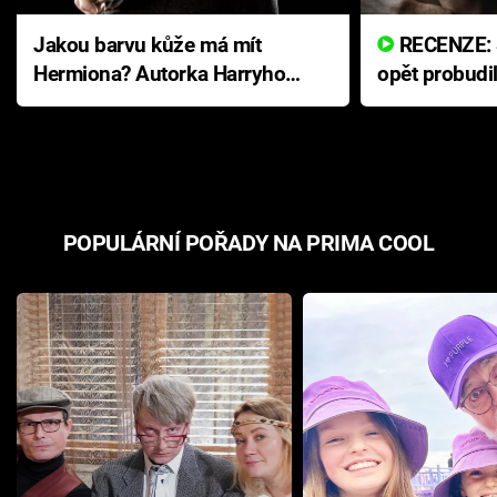
Jakou barvu kůže má mít
RECENZE: Smrtelné zlo se
Hermiona? Autorka Harryho
opět probudi
Pottera přišla s ráznou
přichází s n
odpovědí
hororovou n
POPULÁRNÍ POŘADY NA PRIMA COOL