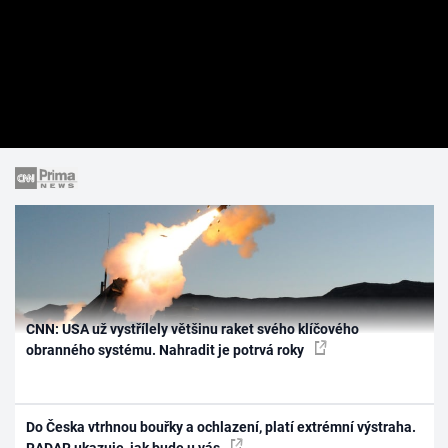
CNN: USA už vystřílely většinu raket svého klíčového
obranného systému. Nahradit je potrvá roky
Do Česka vtrhnou bouřky a ochlazení, platí extrémní výstraha.
RADAR ukazuje, jak bude u vás