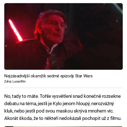
Nejzásadnější okamžik sedmé epizody Star Wars
Zdroj: Lucasfilm
No, tady to máte. Tohle vysvětlení snad konečně rozsekne
debatu na téma, jestli je Kylo jenom hloupý, nerozvážný
kluk, nebo jestli pod svou maskou skrývá mnohem víc.
Akorát škoda, že to někteří nedokázali pochopit už z filmu.