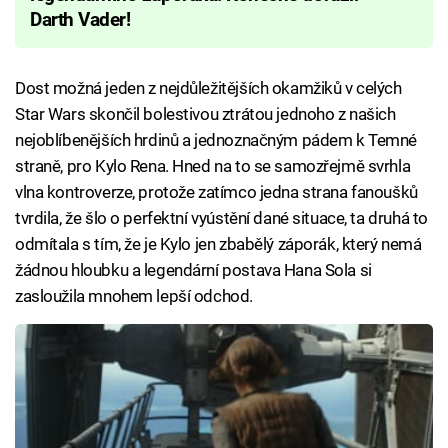
Darth Vader!
Dost možná jeden z nejdůležitějších okamžiků v celých
Star Wars skončil bolestivou ztrátou jednoho z našich
nejoblíbenějších hrdinů a jednoznačným pádem k Temné
straně, pro Kylo Rena. Hned na to se samozřejmě svrhla
vlna kontroverze, protože zatímco jedna strana fanoušků
tvrdila, že šlo o perfektní vyústění dané situace, ta druhá to
odmítala s tím, že je Kylo jen zbabělý záporák, který nemá
žádnou hloubku a legendární postava Hana Sola si
zasloužila mnohem lepší odchod.