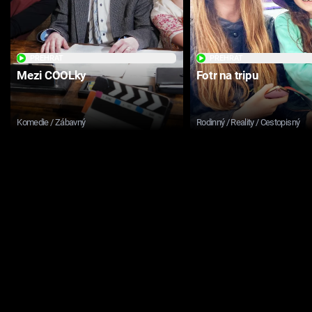
PŘEHRÁT
PŘEHRÁT
Mezi COOLky
Fotr na tripu
Komedie / Zábavný
Rodinný / Reality / Cestopisný