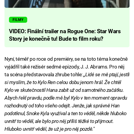
FILMY
VIDEO: Finální trailer na Rogue One: Star Wars
Story je konečně tu! Bude to film roku?
Nyní, téměř po roce od premiéry, se na toto téma konečně
vyjádřil také režisér sedmé epizody, J. J. Abrams. Pro něj
ta scéna představovala zhrube tohle:
„Lidé se mě ptají, jestli
si myslím, že to Kylo Ren celou dobu jenom hrál. Že chtěl
Kylo ve skutečnostil Hana zabít už od samotného začátku.
Abych řekl pravdu, podle mě byl Kylo v ten moment opravdu
rozhodnutý od toho všeho odejít. Jenže, jak správně Han
podotknul, Snoke Kyla využíval a ten to věděl, někde hluboko
uvnitř to věděl, ale bylo pro něj příliš těžké to přijmout.
Hluboko uvnitř věděl, že už je pro něj pozdě."