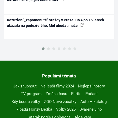
Rozuzlení „zapomenuté“ vraždy v Praze: DNA po 15 letech
ukázala na podezřelého. Měl ubodat muže
Populární témata
Jak zhubnout
Nejlepší filmy 2024
Nejlepší horory
TV program
Změna času
Partie
Počasí
Kdy budou volby
ZOO Nové začátky
Auto – katalog
7 pádů Honzy Dědka
Volby 2025
Svařené víno
Tatarák podle Pohlreicha
Aloe vera