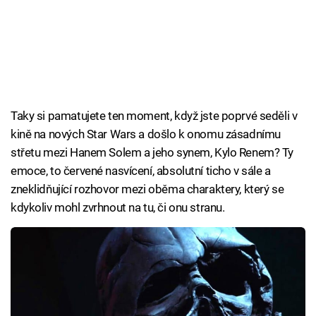
Taky si pamatujete ten moment, když jste poprvé seděli v
kině na nových Star Wars a došlo k onomu zásadnímu
střetu mezi Hanem Solem a jeho synem, Kylo Renem? Ty
emoce, to červené nasvícení, absolutní ticho v sále a
zneklidňující rozhovor mezi oběma charaktery, který se
kdykoliv mohl zvrhnout na tu, či onu stranu.