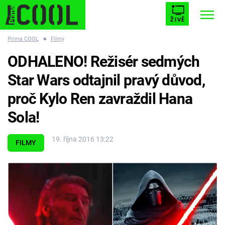
ŽIVĚ
Prima COOL
■
Filmy
STARHOUSE
BUFFY, PŘEMOŽITELKA UPÍRŮ
Trendy:
ODHALENO! Režisér sedmých
ESCAPE
PLNEJ KOTEL
AVENGERS 5
Star Wars odtajnil pravý důvod,
proč Kylo Ren zavraždil Hana
Sola!
Témata
19. října 2016 13:22
FILMY
Filmy
Seriály
Hry