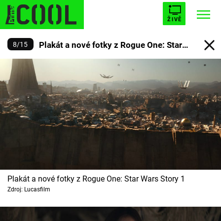
ŽIVĚ
Plakát a nové fotky z Rogue One: Star
8
/
15
STARHOUSE
BUFFY, PŘEMOŽITELKA UPÍRŮ
Trendy:
Wars Story
ESCAPE
PLNEJ KOTEL
AVENGERS 5
Témata
Filmy
Plakát a nové fotky z Rogue One: Star Wars Story 1
Seriály
Zdroj: Lucasfilm
Hry